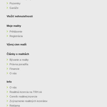
Pozemky
ZVÝRAZNENIE REALITNÝCH INZERÁTOV
Garáže
Vložiť nehnuteľnosti
REKLAMA
Moje reality
Prihlásenie
PARTNERI
Registrácia
OBCHODNÉ PODMIENKY
Vývoj cien realít
Články o realitách
KONTAKT
Bývanie a reality
Právna poradňa
PRIPOMIENKY
Financie
O nás
Info
O nás
Realitná inzercia na TRH.sk
Cenník realitnej inzercie
Zvýraznenie realitných inzerátov
Reklama