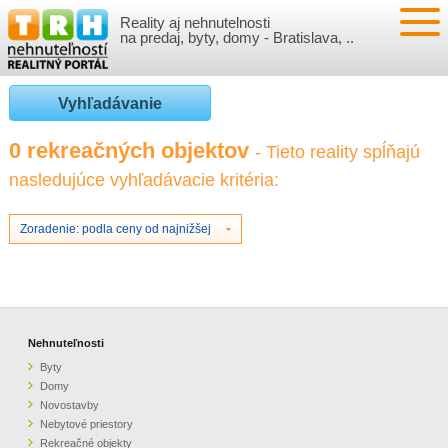
Reality aj nehnutelnosti
NEHNUTEĽNOSTI
na predaj, byty, domy - Bratislava, ..
BYTY
VLOŽIŤ NEHNUTEĽNOSTI
Vyhľadávanie
DOMY
MOJE REALITY
0 rekreačných objektov
- Tieto reality spĺňajú
nasledujúce vyhľadávacie kritéria:
NOVOSTAVBY
PRIHLÁSENIE
VÝVOJ CIEN REALÍT
NEBYTOVÉ PRIESTORY
REGISTRÁCIA
Zoradenie: podla ceny od najnižšej
ČLÁNKY O REALITÁCH
REKREAČNÉ OBJEKTY
BÝVANIE A REALITY
INFO
POZEMKY
PRÁVNA PORADŇA
O NÁS
Nehnuteľnosti
Byty
GARÁŽE
FINANCIE
REALITNÁ INZERCIA NA TRH.SK
Domy
Novostavby
Nebytové priestory
O NÁS
CENNÍK REALITNEJ INZERCIE
Rekreačné objekty