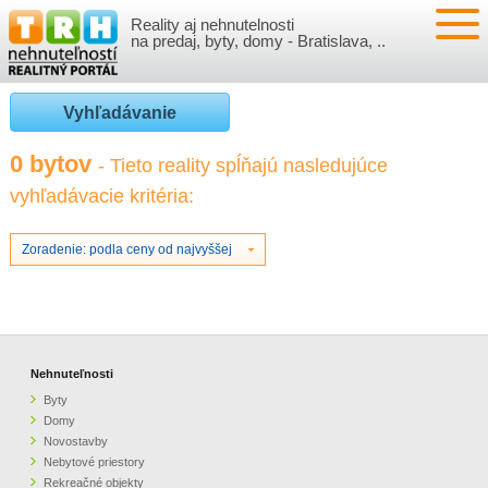
Reality aj nehnutelnosti
NEHNUTEĽNOSTI
na predaj, byty, domy - Bratislava, ..
BYTY
VLOŽIŤ NEHNUTEĽNOSTI
Vyhľadávanie
DOMY
MOJE REALITY
0 bytov
- Tieto reality spĺňajú nasledujúce
vyhľadávacie kritéria:
NOVOSTAVBY
PRIHLÁSENIE
VÝVOJ CIEN REALÍT
NEBYTOVÉ PRIESTORY
REGISTRÁCIA
Zoradenie: podla ceny od najvyššej
ČLÁNKY O REALITÁCH
REKREAČNÉ OBJEKTY
BÝVANIE A REALITY
INFO
POZEMKY
PRÁVNA PORADŇA
O NÁS
Nehnuteľnosti
Byty
GARÁŽE
FINANCIE
REALITNÁ INZERCIA NA TRH.SK
Domy
Novostavby
Nebytové priestory
O NÁS
CENNÍK REALITNEJ INZERCIE
Rekreačné objekty