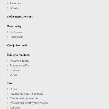
Pozemky
ZVÝRAZNENIE REALITNÝCH INZERÁTOV
Garáže
Vložiť nehnuteľnosti
REKLAMA
Moje reality
Prihlásenie
PARTNERI
Registrácia
OBCHODNÉ PODMIENKY
Vývoj cien realít
Články o realitách
KONTAKT
Bývanie a reality
Právna poradňa
PRIPOMIENKY
Financie
O nás
Info
O nás
Realitná inzercia na TRH.sk
Cenník realitnej inzercie
Zvýraznenie realitných inzerátov
Reklama