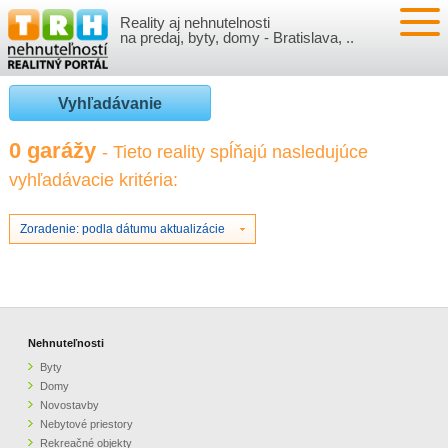
Reality aj nehnutelnosti
NEHNUTEĽNOSTI
na predaj, byty, domy - Bratislava, ..
BYTY
VLOŽIŤ NEHNUTEĽNOSTI
Vyhľadávanie
DOMY
MOJE REALITY
0 garážy
- Tieto reality spĺňajú nasledujúce
vyhľadávacie kritéria:
NOVOSTAVBY
PRIHLÁSENIE
VÝVOJ CIEN REALÍT
NEBYTOVÉ PRIESTORY
REGISTRÁCIA
Zoradenie: podla dátumu aktualizácie
ČLÁNKY O REALITÁCH
REKREAČNÉ OBJEKTY
BÝVANIE A REALITY
INFO
POZEMKY
PRÁVNA PORADŇA
O NÁS
Nehnuteľnosti
Byty
GARÁŽE
FINANCIE
REALITNÁ INZERCIA NA TRH.SK
Domy
Novostavby
Nebytové priestory
O NÁS
CENNÍK REALITNEJ INZERCIE
Rekreačné objekty