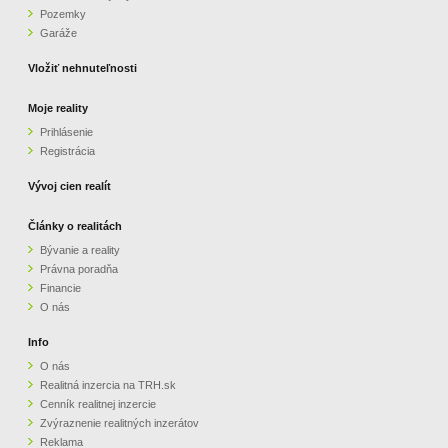
Pozemky
ZVÝRAZNENIE REALITNÝCH INZERÁTOV
Garáže
Vložiť nehnuteľnosti
REKLAMA
Moje reality
Prihlásenie
PARTNERI
Registrácia
OBCHODNÉ PODMIENKY
Vývoj cien realít
Články o realitách
KONTAKT
Bývanie a reality
Právna poradňa
PRIPOMIENKY
Financie
O nás
Info
O nás
Realitná inzercia na TRH.sk
Cenník realitnej inzercie
Zvýraznenie realitných inzerátov
Reklama