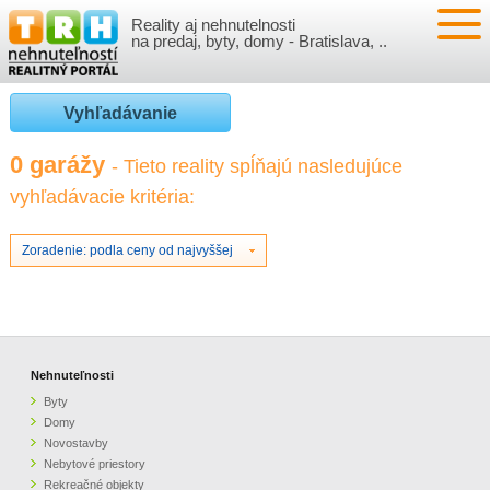
Reality aj nehnutelnosti
NEHNUTEĽNOSTI
na predaj, byty, domy - Bratislava, ..
BYTY
VLOŽIŤ NEHNUTEĽNOSTI
Vyhľadávanie
DOMY
MOJE REALITY
0 garážy
- Tieto reality spĺňajú nasledujúce
vyhľadávacie kritéria:
NOVOSTAVBY
PRIHLÁSENIE
VÝVOJ CIEN REALÍT
NEBYTOVÉ PRIESTORY
REGISTRÁCIA
Zoradenie: podla ceny od najvyššej
ČLÁNKY O REALITÁCH
REKREAČNÉ OBJEKTY
BÝVANIE A REALITY
INFO
POZEMKY
PRÁVNA PORADŇA
O NÁS
Nehnuteľnosti
Byty
GARÁŽE
FINANCIE
REALITNÁ INZERCIA NA TRH.SK
Domy
Novostavby
Nebytové priestory
O NÁS
CENNÍK REALITNEJ INZERCIE
Rekreačné objekty