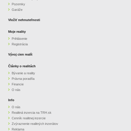
Pozemky
ZVÝRAZNENIE REALITNÝCH INZERÁTOV
Garáže
Vložiť nehnuteľnosti
REKLAMA
Moje reality
Prihlásenie
PARTNERI
Registrácia
OBCHODNÉ PODMIENKY
Vývoj cien realít
Články o realitách
KONTAKT
Bývanie a reality
Právna poradňa
PRIPOMIENKY
Financie
O nás
Info
O nás
Realitná inzercia na TRH.sk
Cenník realitnej inzercie
Zvýraznenie realitných inzerátov
Reklama