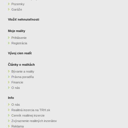
Pozemky
ZVÝRAZNENIE REALITNÝCH INZERÁTOV
Garáže
Vložiť nehnuteľnosti
REKLAMA
Moje reality
Prihlásenie
PARTNERI
Registrácia
OBCHODNÉ PODMIENKY
Vývoj cien realít
Články o realitách
KONTAKT
Bývanie a reality
Právna poradňa
PRIPOMIENKY
Financie
O nás
Info
O nás
Realitná inzercia na TRH.sk
Cenník realitnej inzercie
Zvýraznenie realitných inzerátov
Reklama