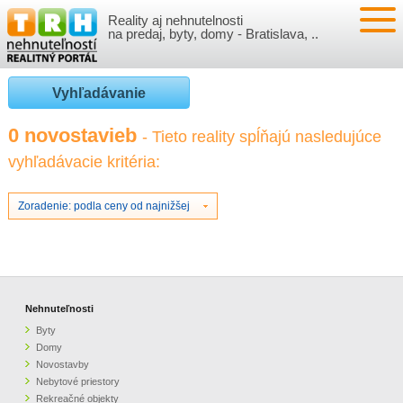
Reality aj nehnutelnosti
NEHNUTEĽNOSTI
na predaj, byty, domy - Bratislava, ..
BYTY
VLOŽIŤ NEHNUTEĽNOSTI
Vyhľadávanie
DOMY
MOJE REALITY
0 novostavieb
- Tieto reality spĺňajú nasledujúce
vyhľadávacie kritéria:
NOVOSTAVBY
PRIHLÁSENIE
VÝVOJ CIEN REALÍT
NEBYTOVÉ PRIESTORY
REGISTRÁCIA
Zoradenie: podla ceny od najnižšej
ČLÁNKY O REALITÁCH
REKREAČNÉ OBJEKTY
BÝVANIE A REALITY
INFO
POZEMKY
PRÁVNA PORADŇA
O NÁS
Nehnuteľnosti
Byty
GARÁŽE
FINANCIE
REALITNÁ INZERCIA NA TRH.SK
Domy
Novostavby
Nebytové priestory
O NÁS
CENNÍK REALITNEJ INZERCIE
Rekreačné objekty