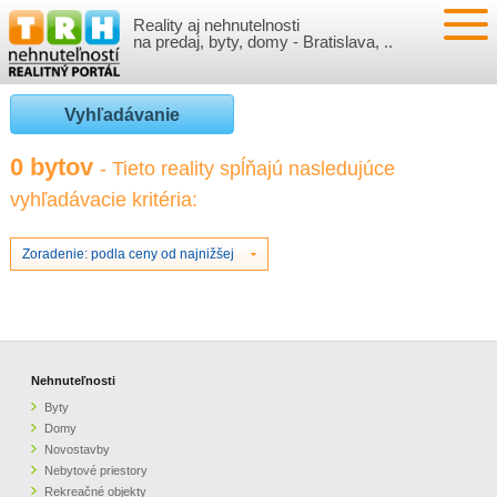
Reality aj nehnutelnosti
NEHNUTEĽNOSTI
na predaj, byty, domy - Bratislava, ..
BYTY
VLOŽIŤ NEHNUTEĽNOSTI
Vyhľadávanie
DOMY
MOJE REALITY
0 bytov
- Tieto reality spĺňajú nasledujúce
vyhľadávacie kritéria:
NOVOSTAVBY
PRIHLÁSENIE
VÝVOJ CIEN REALÍT
NEBYTOVÉ PRIESTORY
REGISTRÁCIA
Zoradenie: podla ceny od najnižšej
ČLÁNKY O REALITÁCH
REKREAČNÉ OBJEKTY
BÝVANIE A REALITY
INFO
POZEMKY
PRÁVNA PORADŇA
O NÁS
Nehnuteľnosti
Byty
GARÁŽE
FINANCIE
REALITNÁ INZERCIA NA TRH.SK
Domy
Novostavby
Nebytové priestory
O NÁS
CENNÍK REALITNEJ INZERCIE
Rekreačné objekty