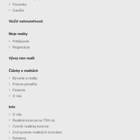
Pozemky
ZVÝRAZNENIE REALITNÝCH INZERÁTOV
Garáže
Vložiť nehnuteľnosti
REKLAMA
Moje reality
Prihlásenie
PARTNERI
Registrácia
OBCHODNÉ PODMIENKY
Vývoj cien realít
Články o realitách
KONTAKT
Bývanie a reality
Právna poradňa
PRIPOMIENKY
Financie
O nás
Info
O nás
Realitná inzercia na TRH.sk
Cenník realitnej inzercie
Zvýraznenie realitných inzerátov
Reklama