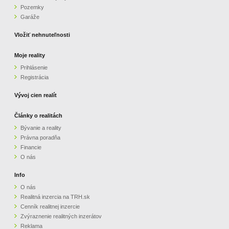
Pozemky
ZVÝRAZNENIE REALITNÝCH INZERÁTOV
Garáže
Vložiť nehnuteľnosti
REKLAMA
Moje reality
Prihlásenie
PARTNERI
Registrácia
OBCHODNÉ PODMIENKY
Vývoj cien realít
Články o realitách
KONTAKT
Bývanie a reality
Právna poradňa
PRIPOMIENKY
Financie
O nás
Info
O nás
Realitná inzercia na TRH.sk
Cenník realitnej inzercie
Zvýraznenie realitných inzerátov
Reklama