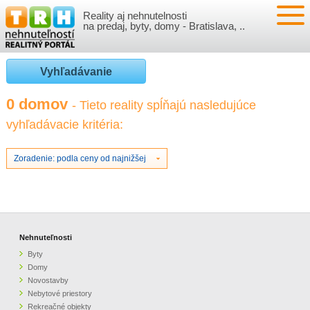
Reality aj nehnutelnosti
NEHNUTEĽNOSTI
na predaj, byty, domy - Bratislava, ..
BYTY
VLOŽIŤ NEHNUTEĽNOSTI
Vyhľadávanie
DOMY
MOJE REALITY
0 domov
- Tieto reality spĺňajú nasledujúce
vyhľadávacie kritéria:
NOVOSTAVBY
PRIHLÁSENIE
VÝVOJ CIEN REALÍT
NEBYTOVÉ PRIESTORY
REGISTRÁCIA
Zoradenie: podla ceny od najnižšej
ČLÁNKY O REALITÁCH
REKREAČNÉ OBJEKTY
BÝVANIE A REALITY
INFO
POZEMKY
PRÁVNA PORADŇA
O NÁS
Nehnuteľnosti
Byty
GARÁŽE
FINANCIE
REALITNÁ INZERCIA NA TRH.SK
Domy
Novostavby
Nebytové priestory
O NÁS
CENNÍK REALITNEJ INZERCIE
Rekreačné objekty