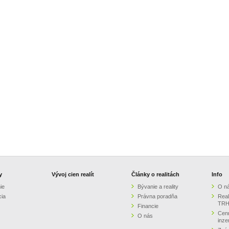
y
Vývoj cien realít
Články o realitách
Info
ie
Bývanie a reality
O n
cia
Právna poradňa
Real
TRH
Financie
Cenn
O nás
inze