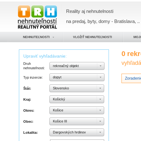
Reality aj nehnutelnosti
na predaj, byty, domy - Bratislava, ..
NEHNUTEĽNOSTI
VLOŽIŤ NEHNUTEĽNOSTI
MOJ
0 rek
Upraviť vyhľadávanie:
vyhľadáv
Druh
rekreačný objekt
nehnuteľnosti:
dopyt
Typ inzercie:
Zoradeni
Slovensko
Štát:
Košický
Kraj:
Košice
Okres:
Košice III
Obec:
Dargovských hrdinov
Lokalita: