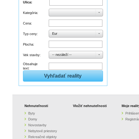
Ulica:
Kategória:
Cena:
Eur
Typ ceny:
Plocha:
-- nezáleží --
Vek stavby:
Obsahuje
text:
Nehnuteľnosti
Vložiť nehnuteľnosti
Moje realit
Byty
Prihlásen
Domy
Registrá
Novostavby
Nebytové priestory
Rekreačné objekty