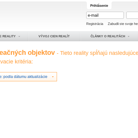
Prihlásenie
Registrácia
Zabudli ste svoje he
E REALITY
VÝVOJ CIEN REALÍT
ČLÁNKY O REALITÁCH
reačných objektov
- Tieto reality spĺňajú nasledujúc
acie kritéria:
e: podla dátumu aktualizácie