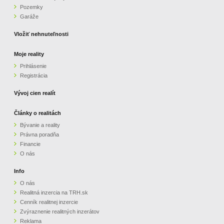
Pozemky
ZVÝRAZNENIE REALITNÝCH INZERÁTOV
Garáže
Vložiť nehnuteľnosti
REKLAMA
Moje reality
Prihlásenie
PARTNERI
Registrácia
OBCHODNÉ PODMIENKY
Vývoj cien realít
Články o realitách
KONTAKT
Bývanie a reality
Právna poradňa
PRIPOMIENKY
Financie
O nás
Info
O nás
Realitná inzercia na TRH.sk
Cenník realitnej inzercie
Zvýraznenie realitných inzerátov
Reklama