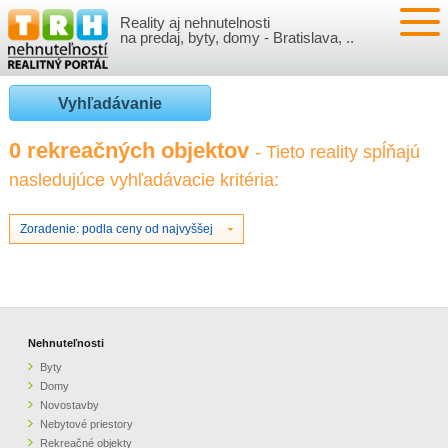
Reality aj nehnutelnosti
NEHNUTEĽNOSTI
na predaj, byty, domy - Bratislava, ..
BYTY
VLOŽIŤ NEHNUTEĽNOSTI
Vyhľadávanie
DOMY
MOJE REALITY
0 rekreačných objektov
- Tieto reality spĺňajú
nasledujúce vyhľadávacie kritéria:
NOVOSTAVBY
PRIHLÁSENIE
VÝVOJ CIEN REALÍT
NEBYTOVÉ PRIESTORY
REGISTRÁCIA
Zoradenie: podla ceny od najvyššej
ČLÁNKY O REALITÁCH
REKREAČNÉ OBJEKTY
BÝVANIE A REALITY
INFO
POZEMKY
PRÁVNA PORADŇA
O NÁS
Nehnuteľnosti
Byty
GARÁŽE
FINANCIE
REALITNÁ INZERCIA NA TRH.SK
Domy
Novostavby
Nebytové priestory
O NÁS
CENNÍK REALITNEJ INZERCIE
Rekreačné objekty