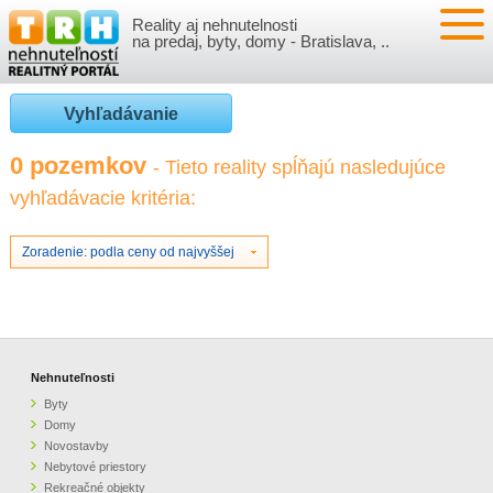
Reality aj nehnutelnosti
NEHNUTEĽNOSTI
na predaj, byty, domy - Bratislava, ..
BYTY
VLOŽIŤ NEHNUTEĽNOSTI
Vyhľadávanie
DOMY
MOJE REALITY
0 pozemkov
- Tieto reality spĺňajú nasledujúce
vyhľadávacie kritéria:
NOVOSTAVBY
PRIHLÁSENIE
VÝVOJ CIEN REALÍT
NEBYTOVÉ PRIESTORY
REGISTRÁCIA
Zoradenie: podla ceny od najvyššej
ČLÁNKY O REALITÁCH
REKREAČNÉ OBJEKTY
BÝVANIE A REALITY
INFO
POZEMKY
PRÁVNA PORADŇA
O NÁS
Nehnuteľnosti
Byty
GARÁŽE
FINANCIE
REALITNÁ INZERCIA NA TRH.SK
Domy
Novostavby
Nebytové priestory
O NÁS
CENNÍK REALITNEJ INZERCIE
Rekreačné objekty