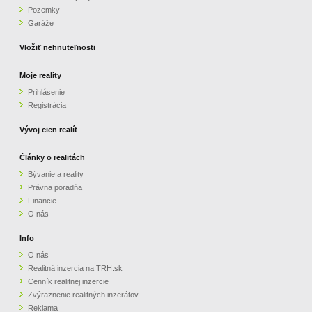
Pozemky
ZVÝRAZNENIE REALITNÝCH INZERÁTOV
Garáže
Vložiť nehnuteľnosti
REKLAMA
Moje reality
Prihlásenie
PARTNERI
Registrácia
OBCHODNÉ PODMIENKY
Vývoj cien realít
Články o realitách
KONTAKT
Bývanie a reality
Právna poradňa
PRIPOMIENKY
Financie
O nás
Info
O nás
Realitná inzercia na TRH.sk
Cenník realitnej inzercie
Zvýraznenie realitných inzerátov
Reklama