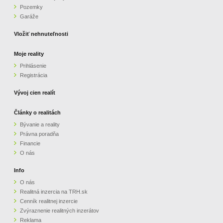
Pozemky
ZVÝRAZNENIE REALITNÝCH INZERÁTOV
Garáže
Vložiť nehnuteľnosti
REKLAMA
Moje reality
Prihlásenie
PARTNERI
Registrácia
OBCHODNÉ PODMIENKY
Vývoj cien realít
Články o realitách
KONTAKT
Bývanie a reality
Právna poradňa
PRIPOMIENKY
Financie
O nás
Info
O nás
Realitná inzercia na TRH.sk
Cenník realitnej inzercie
Zvýraznenie realitných inzerátov
Reklama