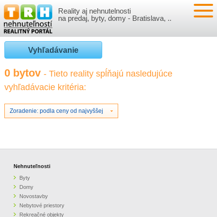
Reality aj nehnutelnosti
NEHNUTEĽNOSTI
na predaj, byty, domy - Bratislava, ..
BYTY
VLOŽIŤ NEHNUTEĽNOSTI
Vyhľadávanie
DOMY
MOJE REALITY
0 bytov
- Tieto reality spĺňajú nasledujúce
vyhľadávacie kritéria:
NOVOSTAVBY
PRIHLÁSENIE
VÝVOJ CIEN REALÍT
NEBYTOVÉ PRIESTORY
REGISTRÁCIA
Zoradenie: podla ceny od najvyššej
ČLÁNKY O REALITÁCH
REKREAČNÉ OBJEKTY
BÝVANIE A REALITY
INFO
POZEMKY
PRÁVNA PORADŇA
O NÁS
Nehnuteľnosti
Byty
GARÁŽE
FINANCIE
REALITNÁ INZERCIA NA TRH.SK
Domy
Novostavby
Nebytové priestory
O NÁS
CENNÍK REALITNEJ INZERCIE
Rekreačné objekty