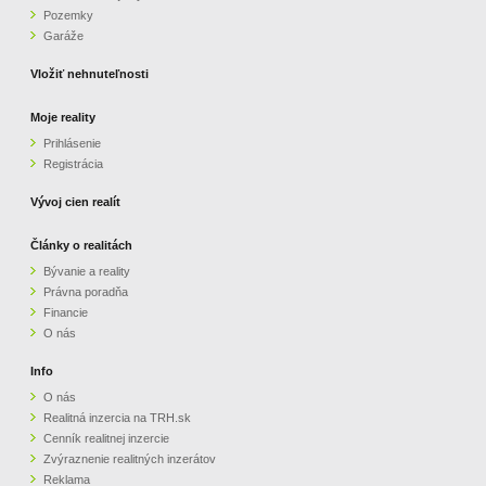
Pozemky
ZVÝRAZNENIE REALITNÝCH INZERÁTOV
Garáže
Vložiť nehnuteľnosti
REKLAMA
Moje reality
Prihlásenie
PARTNERI
Registrácia
OBCHODNÉ PODMIENKY
Vývoj cien realít
Články o realitách
KONTAKT
Bývanie a reality
Právna poradňa
PRIPOMIENKY
Financie
O nás
Info
O nás
Realitná inzercia na TRH.sk
Cenník realitnej inzercie
Zvýraznenie realitných inzerátov
Reklama