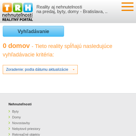
Reality aj nehnutelnosti
NEHNUTEĽNOSTI
na predaj, byty, domy - Bratislava, ..
BYTY
VLOŽIŤ NEHNUTEĽNOSTI
Vyhľadávanie
DOMY
MOJE REALITY
0 domov
- Tieto reality spĺňajú nasledujúce
vyhľadávacie kritéria:
NOVOSTAVBY
PRIHLÁSENIE
VÝVOJ CIEN REALÍT
NEBYTOVÉ PRIESTORY
REGISTRÁCIA
Zoradenie: podla dátumu aktualizácie
ČLÁNKY O REALITÁCH
REKREAČNÉ OBJEKTY
BÝVANIE A REALITY
INFO
POZEMKY
PRÁVNA PORADŇA
O NÁS
Nehnuteľnosti
Byty
GARÁŽE
FINANCIE
REALITNÁ INZERCIA NA TRH.SK
Domy
Novostavby
Nebytové priestory
O NÁS
CENNÍK REALITNEJ INZERCIE
Rekreačné objekty