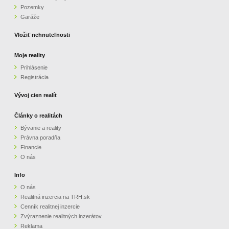
Pozemky
ZVÝRAZNENIE REALITNÝCH INZERÁTOV
Garáže
Vložiť nehnuteľnosti
REKLAMA
Moje reality
Prihlásenie
PARTNERI
Registrácia
OBCHODNÉ PODMIENKY
Vývoj cien realít
Články o realitách
KONTAKT
Bývanie a reality
Právna poradňa
PRIPOMIENKY
Financie
O nás
Info
O nás
Realitná inzercia na TRH.sk
Cenník realitnej inzercie
Zvýraznenie realitných inzerátov
Reklama