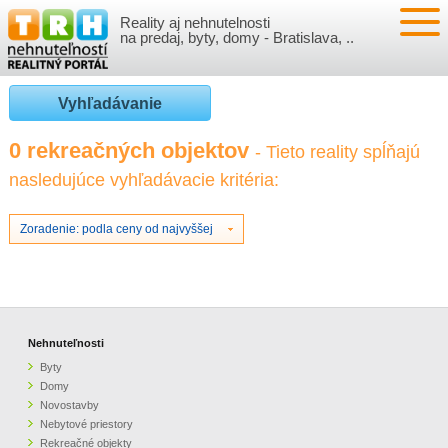
Reality aj nehnutelnosti
NEHNUTEĽNOSTI
na predaj, byty, domy - Bratislava, ..
BYTY
VLOŽIŤ NEHNUTEĽNOSTI
Vyhľadávanie
DOMY
MOJE REALITY
0 rekreačných objektov
- Tieto reality spĺňajú
nasledujúce vyhľadávacie kritéria:
NOVOSTAVBY
PRIHLÁSENIE
VÝVOJ CIEN REALÍT
NEBYTOVÉ PRIESTORY
REGISTRÁCIA
Zoradenie: podla ceny od najvyššej
ČLÁNKY O REALITÁCH
REKREAČNÉ OBJEKTY
BÝVANIE A REALITY
INFO
POZEMKY
PRÁVNA PORADŇA
O NÁS
Nehnuteľnosti
Byty
GARÁŽE
FINANCIE
REALITNÁ INZERCIA NA TRH.SK
Domy
Novostavby
Nebytové priestory
O NÁS
CENNÍK REALITNEJ INZERCIE
Rekreačné objekty