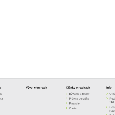
y
Vývoj cien realít
Články o realitách
Info
ie
Bývanie a reality
O n
cia
Právna poradňa
Real
TRH
Financie
Cenn
O nás
inze