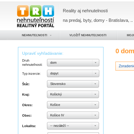
Reality aj nehnutelnosti
na predaj, byty, domy - Bratislava, ..
NEHNUTEĽNOSTI
VLOŽIŤ NEHNUTEĽNOSTI
MOJ
0 do
Upraviť vyhľadávanie:
Druh
dom
nehnuteľnosti:
Zoradenie
dopyt
Typ inzercie:
Slovensko
Štát:
Košický
Kraj:
Košice
Okres:
Košice IV
Obec:
-- nezáleží --
Lokalita: