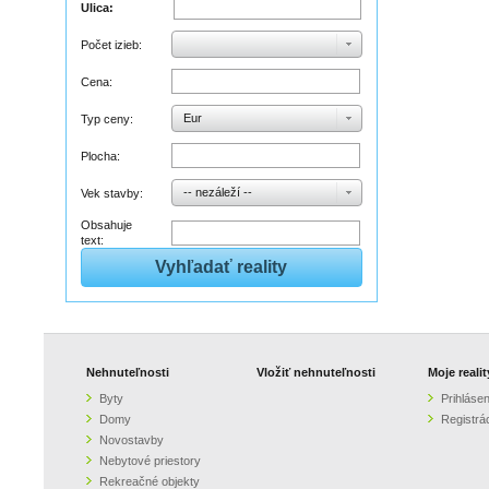
Ulica:
Počet izieb:
Cena:
Eur
Typ ceny:
Plocha:
-- nezáleží --
Vek stavby:
Obsahuje
text:
Nehnuteľnosti
Vložiť nehnuteľnosti
Moje realit
Byty
Prihlásen
Domy
Registrá
Novostavby
Nebytové priestory
Rekreačné objekty