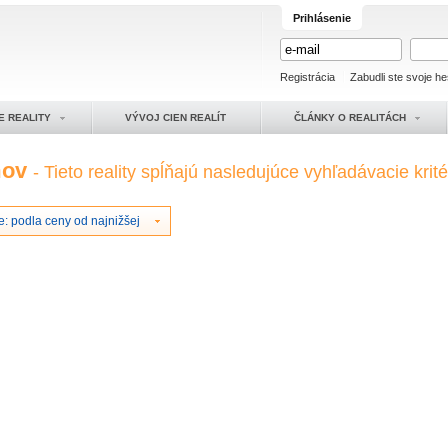
Prihlásenie
Registrácia
Zabudli ste svoje he
E REALITY
VÝVOJ CIEN REALÍT
ČLÁNKY O REALITÁCH
mov
- Tieto reality spĺňajú nasledujúce vyhľadávacie krité
: podla ceny od najnižšej