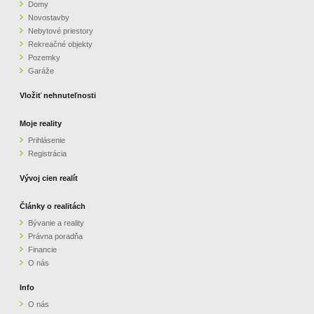
Domy
Novostavby
Nebytové priestory
Rekreačné objekty
Pozemky
Garáže
Vložiť nehnuteľnosti
Moje reality
Prihlásenie
Registrácia
Vývoj cien realít
Články o realitách
Bývanie a reality
Právna poradňa
Financie
O nás
Info
O nás