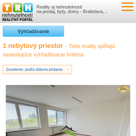
Reality aj nehnutelnosti
NEHNUTEĽNOSTI
na predaj, byty, domy - Bratislava, ..
BYTY
VLOŽIŤ NEHNUTEĽNOSTI
Vyhľadávanie
DOMY
MOJE REALITY
1 nebytový priestor
- Tieto reality spĺňajú
nasledujúce vyhľadávacie kritéria:
NOVOSTAVBY
PRIHLÁSENIE
VÝVOJ CIEN REALÍT
NEBYTOVÉ PRIESTORY
REGISTRÁCIA
Zoradenie: podľa dátumu pridania
ČLÁNKY O REALITÁCH
REKREAČNÉ OBJEKTY
BÝVANIE A REALITY
INFO
POZEMKY
PRÁVNA PORADŇA
O NÁS
GARÁŽE
FINANCIE
REALITNÁ INZERCIA NA TRH.SK
O NÁS
CENNÍK REALITNEJ INZERCIE