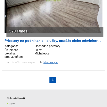
ZVÝRAZNENIE REALITNÝCH INZERÁTOV
REKLAMA
520
€/mes.
PARTNERI
Priestory na podnikanie - služby, masáže alebo administratíva
OBCHODNÉ PODMIENKY
Kategória:
Obchodné priestory
Úž. plocha:
58 m
2
Lokalita:
Michalovce
KONTAKT
pred 30 dňami
Pridať k zaujímavým
Mám záujem
PRIPOMIENKY
1
Nehnuteľnosti
Byty