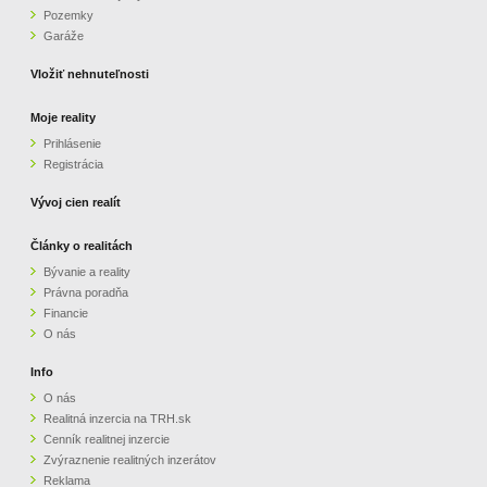
Pozemky
ZVÝRAZNENIE REALITNÝCH INZERÁTOV
Garáže
Vložiť nehnuteľnosti
REKLAMA
Moje reality
Prihlásenie
PARTNERI
Registrácia
OBCHODNÉ PODMIENKY
Vývoj cien realít
Články o realitách
KONTAKT
Bývanie a reality
Právna poradňa
PRIPOMIENKY
Financie
O nás
Info
O nás
Realitná inzercia na TRH.sk
Cenník realitnej inzercie
Zvýraznenie realitných inzerátov
Reklama