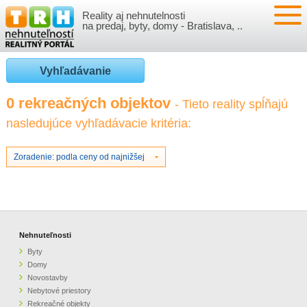
Reality aj nehnutelnosti
NEHNUTEĽNOSTI
na predaj, byty, domy - Bratislava, ..
BYTY
VLOŽIŤ NEHNUTEĽNOSTI
Vyhľadávanie
DOMY
MOJE REALITY
0 rekreačných objektov
- Tieto reality spĺňajú
nasledujúce vyhľadávacie kritéria:
NOVOSTAVBY
PRIHLÁSENIE
VÝVOJ CIEN REALÍT
NEBYTOVÉ PRIESTORY
REGISTRÁCIA
Zoradenie: podla ceny od najnižšej
ČLÁNKY O REALITÁCH
REKREAČNÉ OBJEKTY
BÝVANIE A REALITY
INFO
POZEMKY
PRÁVNA PORADŇA
O NÁS
Nehnuteľnosti
Byty
GARÁŽE
FINANCIE
REALITNÁ INZERCIA NA TRH.SK
Domy
Novostavby
Nebytové priestory
O NÁS
CENNÍK REALITNEJ INZERCIE
Rekreačné objekty