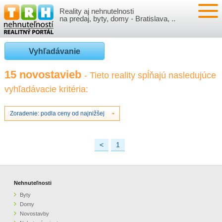
Reality aj nehnutelnosti
NEHNUTEĽNOSTI
na predaj, byty, domy - Bratislava, ..
BYTY
VLOŽIŤ NEHNUTEĽNOSTI
Vyhľadávanie
DOMY
MOJE REALITY
15 novostavieb
- Tieto reality spĺňajú nasledujúce
vyhľadávacie kritéria:
NOVOSTAVBY
PRIHLÁSENIE
VÝVOJ CIEN REALÍT
NEBYTOVÉ PRIESTORY
REGISTRÁCIA
Zoradenie: podla ceny od najnižšej
ČLÁNKY O REALITÁCH
REKREAČNÉ OBJEKTY
BÝVANIE A REALITY
INFO
<
1
POZEMKY
PRÁVNA PORADŇA
O NÁS
Nehnuteľnosti
GARÁŽE
FINANCIE
REALITNÁ INZERCIA NA TRH.SK
Byty
Domy
O NÁS
CENNÍK REALITNEJ INZERCIE
Novostavby