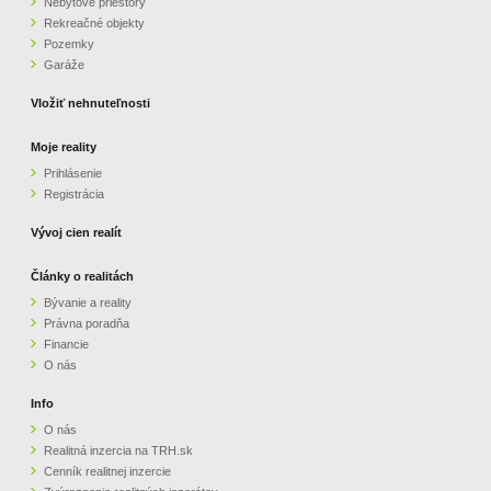
Nebytové priestory
Rekreačné objekty
ZVÝRAZNENIE REALITNÝCH INZERÁTOV
Pozemky
Garáže
REKLAMA
Vložiť nehnuteľnosti
PARTNERI
Moje reality
Prihlásenie
Registrácia
OBCHODNÉ PODMIENKY
Vývoj cien realít
KONTAKT
Články o realitách
Bývanie a reality
PRIPOMIENKY
Právna poradňa
Financie
O nás
Info
O nás
Realitná inzercia na TRH.sk
Cenník realitnej inzercie