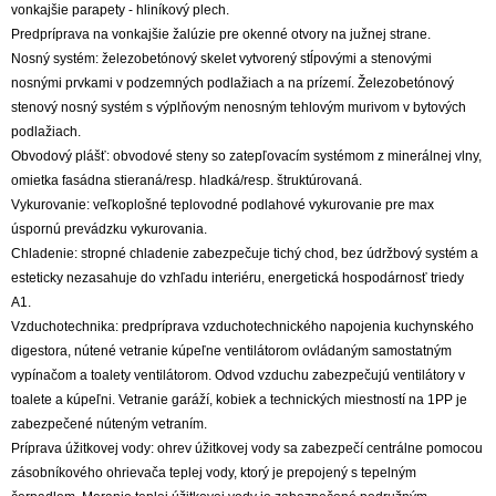
vonkajšie parapety - hliníkový plech.
Predpríprava na vonkajšie žalúzie pre okenné otvory na južnej strane.
Nosný systém: železobetónový skelet vytvorený stĺpovými a stenovými
nosnými prvkami v podzemných podlažiach a na prízemí. Železobetónový
stenový nosný systém s výplňovým nenosným tehlovým murivom v bytových
podlažiach.
Obvodový plášť: obvodové steny so zatepľovacím systémom z minerálnej vlny,
omietka fasádna stieraná/resp. hladká/resp. štruktúrovaná.
Vykurovanie: veľkoplošné teplovodné podlahové vykurovanie pre max
úspornú prevádzku vykurovania.
Chladenie: stropné chladenie zabezpečuje tichý chod, bez údržbový systém a
esteticky nezasahuje do vzhľadu interiéru, energetická hospodárnosť triedy
A1.
Vzduchotechnika: predpríprava vzduchotechnického napojenia kuchynského
digestora, nútené vetranie kúpeľne ventilátorom ovládaným samostatným
vypínačom a toalety ventilátorom. Odvod vzduchu zabezpečujú ventilátory v
toalete a kúpeľni. Vetranie garáží, kobiek a technických miestností na 1PP je
zabezpečené núteným vetraním.
Príprava úžitkovej vody: ohrev úžitkovej vody sa zabezpečí centrálne pomocou
zásobníkového ohrievača teplej vody, ktorý je prepojený s tepelným