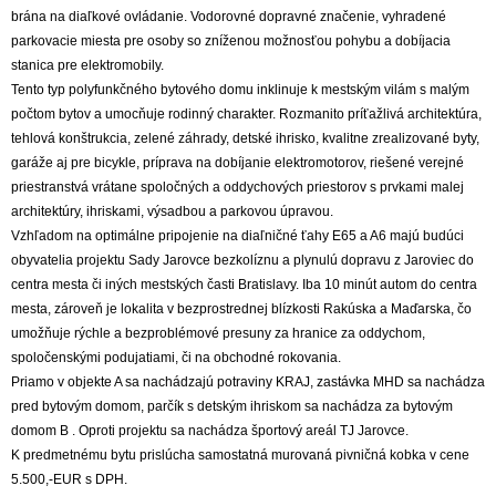
brána na diaľkové ovládanie. Vodorovné dopravné značenie, vyhradené
parkovacie miesta pre osoby so zníženou možnosťou pohybu a dobíjacia
stanica pre elektromobily.
Tento typ polyfunkčného bytového domu inklinuje k mestským vilám s malým
počtom bytov a umocňuje rodinný charakter. Rozmanito príťažlivá architektúra,
tehlová konštrukcia, zelené záhrady, detské ihrisko, kvalitne zrealizované byty,
garáže aj pre bicykle, príprava na dobíjanie elektromotorov, riešené verejné
priestranstvá vrátane spoločných a oddychových priestorov s prvkami malej
architektúry, ihriskami, výsadbou a parkovou úpravou.
Vzhľadom na optimálne pripojenie na diaľničné ťahy E65 a A6 majú budúci
obyvatelia projektu Sady Jarovce bezkolíznu a plynulú dopravu z Jaroviec do
centra mesta či iných mestských časti Bratislavy. Iba 10 minút autom do centra
mesta, zároveň je lokalita v bezprostrednej blízkosti Rakúska a Maďarska, čo
umožňuje rýchle a bezproblémové presuny za hranice za oddychom,
spoločenskými podujatiami, či na obchodné rokovania.
Priamo v objekte A sa nachádzajú potraviny KRAJ, zastávka MHD sa nachádza
pred bytovým domom, parčík s detským ihriskom sa nachádza za bytovým
domom B . Oproti projektu sa nachádza športový areál TJ Jarovce.
K predmetnému bytu prislúcha samostatná murovaná pivničná kobka v cene
5.500,-EUR s DPH.