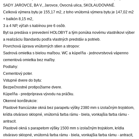
SADY JAROVCE, BA V., Jarovce, Ovocná ulica, SKOLAUDOVANÉ.
Celková výmera bytu je 155,17 m2, z toho vnútorná výmera bytu je 147,02 m2
+ balkón 8,15 m2,
3 a 4 NP, výťah s kabínou pre 6 osôb.
Byt sa predáva v prevedení HOLOBYT a tým ponúka novému vlastníkovi výber
a realizáciu štandardu podľa vlastných predstáv a potrieb.
Povrchová úprava vnútorných stien a stropov:
Sadrová omietka s bielou maľbou. WC a kúpeľňa - jednovrstvová vápenno
cementová omietka bez maľby.
Podlahy:
Cementový poter.
Vstupné dvere do bytu:
Bezpečnostné protipožiarne dvere.
Kúpeľňa - predpríprava vývodu na práčku.
Okenné konštrukcie:
Plastové francúzske okná bez parapetu výšky 2380 mm s izolačným trojsklom,
krídla otváravo sklopné, vnútorná farba rámu - biela, vonkajšia farba rámu -
antracit.
Plastové okná s parapetom výšky 1500 mm s izolačným trojsklom, krídla
otváravo sklopné, vnútorná farba rámu - biela, vonkajšia farba rámu - antracit,