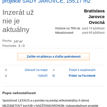
projekte SADY JAROVCE, 155,17 m2
ZVÝRAZNENIE REALITNÝCH INZERÁTOV
Inzerát už
Bratislava
Jarovce
nie je
REKLAMA
Ovocná
aktuálny
Vložené na TRH.sk:
pred 74 tyždňami
PARTNERI
Aktualizované:
pred 69 tyždňami
Plocha:
147 m
2
OBCHODNÉ PODMIENKY
Poschodie:
3. / 3
KONTAKT
Zašlite mi pôdorys a ďalšie podrobnosti
PRIPOMIENKY
Zobraziť na mape
Pridať k zaujímavým
Vytlačiť
Pridať na Facebook
Popis nehnuteľnosti
Spoločnosť LEXXUS a.s.ponúka na predaj veľkometrážny 4 izbový
MEZONETOVÝ byt A3B v NADŠTANDARDNOM, nízkopodlažnom projekte