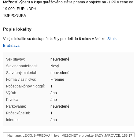
Možnosť výberu a kúpy garážového státia priamo v objekte na -1 PP v cene od
19.000,-EUR s DPH.
TOPPONUKA
Popis lokality
V tejto lokalite sú dostupné služby pre deti do 6 rokov v škôlke:
Skolka
Bratislava
Vek stavby:
neuvedené
Stav nehnuteľnosti:
Nový
Stavebný material:
neuvedené
Forma vlastníctva:
Firemné
Počet balkónov / loggií:
1
Výťah:
áno
Pivnica:
áno
Parkovanie:
neuvedené
Počet kúpeľní:
1
Internet:
áno
Na mape: LEXXUS-PREDAJ 4i byt , MEZONET v projekte SADY JAROVCE, 155,17