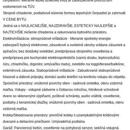
čerpadlom. Meranie teplej úžitkovej vody je zabezpečené podružným
vodomerom na TÚV.
Stropné chladenie, podlahové kúrenie formou tepelných čerpadiel je zahrnuté
V CENE BYTU.
Jedná sa o NAJLACNEJŠIE, NAJZDRAVŠIE, ESTETICKY NAJLEPŠIE a
NAJTICHŠIE riešenie chladenia a vykurovania bytového priestoru.
Elektroinštalácia: silnoprúdové inštalácie - Meranie spotreby energie
zabezpečí bytový elektromer, zásuvkové a svetelné okruhy vrátane zásuviek a
spínačov, bez dodávky svietidiel, predpríprava stropného osvetlenia a
predpríprava pre kuchynské elektrospotrebiče (varnú dosku, teplovzdušnú
rúru, chladničku, digestor, umývačku riadu), svietidlo na loggii/terase/balkóne,
exteriérová zásuvka. Slaboprúdové inštalácie - Zabudované slaboprúdové
hlasové a dátové prípojky, domáci audio telefón na kontrolu vstupu do objektu.
Spoločné priestory: vnútorné povrchy stien - sadrová omietka, oteru vzdorná
maľba. Vstupy - vstupné zádverie s čistiacou rohožou, hliníkové vchodové
dvere so sklenenými výplňami, poštové schránky, audio vrátnik, osvetlenie,
podlahy z keramickej dlažby, vnútorné povrchy stien - sadrová omietka, oteru
vzdorná maľba.
Kobky/Skladovacie priestory: pivničné kobky s uzamykateľnými krídlovými
dverami a deliacimi priečkami. Umývateľná podlaha.
Garáž: Pancierový betón, osvetlenie na pohybový senzor, sekčná vstupná