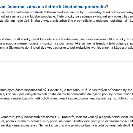
avať úsporne, zdravo a šetrne k životnému prostrediu?
a šetrne k životnému prostrediu? Pojem ekológia začína byť v posledných rokoch skloňovaný
dráža aj na zdraví ľudskej populácie. Tieto otázky sa začínajú skloňovať aj v oblasti bývani
stajú tam naše deti. Snaha o vytvorenie zdravého prostredia je tu teda pochopiteľná najmä..
asť dňa. Za dlhé roky prešli kancelárie a ich vybavenie značným vývojom. Od staručkých z
záciou a mierne hučiacimi monitormi z počítačov. Aké sú hlavné trendy v tejto oblasti, si p
 na Slovensku dominovali dve veci, po prvé to boli elektrické rýchlovariče na kávu a prask
ýznam býva často nejednoznačný. Poviete si, je tam toho. Nuž, v niektorých prípadoch by st
realít, kde sa v posledných rokoch často len tak benevolentne dávajú do ponuky novostavie
vetlíme v nasledujúcich riadkoch.V oblasti realít sa často používajú cudzie pojmy, o ktorých si
kamaráta, ktorý bol vlastníkom domu z ½. Kamarát, inak rozvedený a aspoň pokiaľ viem i 
et, podľa ktorého mi odkázal svoj podiel na dome. Kontaktoval som jeho vzdialenú rodinu, k
ala nejaká kamarátová teta z Nemecka, že vraj ona je jeho príbuzná a teda by vraj mala dediť.