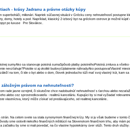
iach - krásy Jadranu a právne otázky kúpy
en superboháči, milionári. Napriek súčasnej situácii v Grécku ceny nehnuteľností postupne kl
yty, domy, hotely a pod. Napríklad, klasický 2-izbový byt na gréckom ostrove je možné kúpiť o
 dopyt po luxuse Pre Slovákov..
istnej sumyAko sa stanovuje poistná sumaSpôsob platby poistnéhoPoistná zmluva a všetko č
nie nevzťahuje?Poistite si aj okolité budovyUplatnenie náhradyAko postupovaťVlastniť mies
áleží na tom, či ide o byt alebo o dom, človek jednoducho túži mať svoj vlastný kút, kam sa
 záložným právom na nehnuteľnosti?
rvom rade jasne ozrejmil, či skutočne chce nadobudnúť nehnuteľnosť s ťarchou alebo nezaťa
ho alebo cez sprostredkovateľa - realitnú kanceláriu. Kupujúci by si mal vyžiadať relevantn
iste vlastníctva, ktorý môže získať od predávajúceho, od realitnej kancelárie..
 strán. Na celom svete sa stala synonymom finančnej krízy. My si ju však budeme v tomto 
ôvodu sme oslovili niekoľko finančných inštitúcií na Slovenskom finančnom trhu, aby mám
a začiatku by sme si mali povedať, na čo vlastne hypotekárny úver slúži. Tento druh služby 