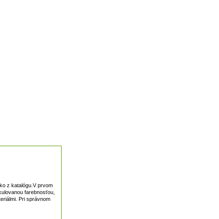
ako z katalógu.V prvom
ekulovanou farebnosťou,
eriálmi. Pri správnom