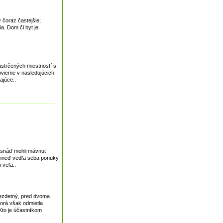
 čoraz častejšie;
a. Dom či byt je
astrčených miestností s
ovieme v nasledujúcich
ajúce..
e snáď mohli mávnuť
b hneď vedľa seba ponuky
 veľa..
bezdetný, pred dvoma
torá však odmietla
 Kto je účastníkom