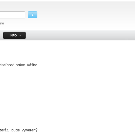
slo
INFO
diteľnosť práve Vášho
nzerátu bude vytvorený