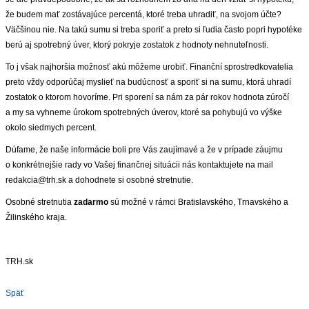
že budem mať zostávajúce percentá, ktoré treba uhradiť, na svojom účte?
ZVÝRAZNENIE REALITNÝCH INZERÁTOV
Väčšinou nie. Na takú sumu si treba sporiť a preto si ľudia často popri hypotéke
berú aj spotrebný úver, ktorý pokryje zostatok z hodnoty nehnuteľnosti.
REKLAMA
To j však najhoršia možnosť akú môžeme urobiť. Finanční sprostredkovatelia
preto vždy odporúčaj myslieť na budúcnosť a sporiť si na sumu, ktorá uhradí
PARTNERI
zostatok o ktorom hovoríme. Pri sporení sa nám za pár rokov hodnota zúročí
a my sa vyhneme úrokom spotrebných úverov, ktoré sa pohybujú vo výške
OBCHODNÉ PODMIENKY
okolo siedmych percent.
Dúfame, že naše informácie boli pre Vás zaujímavé a že v prípade záujmu
KONTAKT
o konkrétnejšie rady vo Vašej finančnej situácii nás kontaktujete na mail
redakcia@trh.sk a dohodnete si osobné stretnutie.
PRIPOMIENKY
Osobné stretnutia
zadarmo
sú možné v rámci Bratislavského, Trnavského a
Žilinského kraja.
TRH.sk
Späť