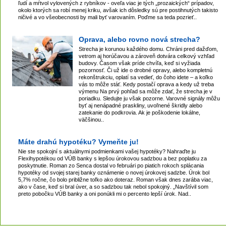
ľudí a mŕtvol vylovených z rybníkov - oveľa viac je tých „prozaických“ prípadov,
okolo ktorých sa robí menej kriku, avšak ich dôsledky sú pre postihnutých takisto
ničivé a vo všeobecnosti by mali byť varovaním. Poďme sa teda pozrieť..
Oprava, alebo rovno nová strecha?
Strecha je korunou každého domu. Chráni pred dažďom,
vetrom aj horúčavou a zároveň dotvára celkový vzhľad
budovy. Časom však príde chvíľa, keď si vyžiada
pozornosť. Či už ide o drobné opravy, alebo kompletnú
rekonštrukciu, oplatí sa vedieť, do čoho idete – a koľko
vás to môže stáť. Kedy postačí oprava a kedy už treba
výmenu Na prvý pohľad sa môže zdať, že strecha je v
poriadku. Sledujte ju však pozorne. Varovné signály môžu
byť aj nenápadné praskliny, uvoľnené škridly alebo
zatekanie do podkrovia. Ak je poškodenie lokálne,
väčšinou..
Máte drahú hypotéku? Vymeňte ju!
Nie ste spokojní s aktuálnymi podmienkami vašej hypotéky? Nahraďte ju
Flexihypotékou od VÚB banky s lepšou úrokovou sadzbou a bez poplatku za
poskytnutie. Roman zo Senca dostal vo februári po piatich rokoch splácania
hypotéky od svojej starej banky oznámenie o novej úrokovej sadzbe. Úrok bol
5,7% ročne, čo bolo približne toľko ako doteraz. Roman však dnes zarába viac,
ako v čase, keď si bral úver, a so sadzbou tak nebol spokojný. „Navštívil som
preto pobočku VÚB banky a oni ponúkli mi o percento lepší úrok. Nad..