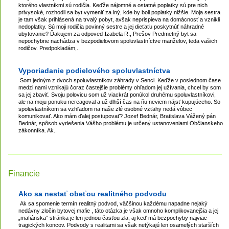
ktorého vlastníkmi sú rodičia. Keďže nájomné a ostatné poplatky sú pre nich
privysoké, rozhodli sa byt vymeniť za iný, kde by boli poplatky nižšie. Moja sestra
je tam však prihlásená na trvalý pobyt, avšak neprispieva na domácnosť a vznikli
nedoplatky. Sú moji rodičia povinný sestre a jej dieťaťu poskytnúť náhradné
ubytovanie? Ďakujem za odpoveď.Izabela R., Prešov Predmetný byt sa
nepochybne nachádza v bezpodielovom spoluvlastníctve manželov, teda vašich
rodičov. Predpokladám,..
Vyporiadanie podielového spoluvlastníctva
Som jedným z dvoch spoluvlastníkov záhrady v Senci. Keďže v poslednom čase
medzi nami vznikajú čoraz častejšie problémy ohľadom jej užívania, chcel by som
sa jej zbaviť. Svoju polovicu som už viackrát ponúkol druhému spoluvlastníkovi,
ale na moju ponuku nereagoval a už dlhší čas na ňu neviem nájsť kupujúceho. So
spoluvlastníkom sa vzhľadom na naše zlé osobné vzťahy nedá vôbec
komunikovať. Ako mám ďalej postupovať? Jozef Bednár, Bratislava Vážený pán
Bednár, spôsob vyriešenia Vášho problému je určený ustanoveniami Občianskeho
zákonníka. Ak..
Financie
Ako sa nestať obeťou realitného podvodu
Ak sa spomenie termín realitný podvod, väčšinou každému napadne nejaký
nedávny zločin bytovej mafie , táto otázka je však omnoho komplikovanejšia a jej
„mafiánska“ stránka je len jednou časťou zla, aj keď má bezpochyby najviac
tragických koncov. Podvody s realitami sa však netýkajú len osamelých starších