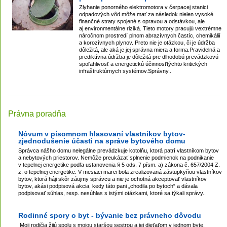
Zlyhanie ponorného elektromotora v čerpacej stanici
odpadových vôd môže mať za následok nielen vysoké
finančné straty spojené s opravou a odstávkou, ale
aj environmentálne riziká. Tieto motory pracujú vextrémne
náročnom prostredí plnom abrazívnych častíc, chemikálií
a korozívnych plynov. Preto nie je otázkou, či je údržba
dôležitá, ale aká je jej správna miera a forma.Pravidelná a
prediktívna údržba je dôležitá pre dlhodobú prevádzkovú
spoľahlivosť a energetickú účinnosťtýchto kritických
infraštruktúrnych systémov.Správny..
Právna poradňa
Nóvum v písomnom hlasovaní vlastníkov bytov-
zjednodušenie účasti na správe bytového domu
Správca nášho domu nelegálne prevádzkuje kotolňu, ktorá patrí vlastníkom bytov
a nebytových priestorov. Nemôže preukázať splnenie podmienok na podnikanie
v tepelnej energetike podľa ustanovenia § 5 ods. 7 písm. a) zákona č. 657/2004 Z.
z. o tepelnej energetike. V mesiaci marci bola zrealizovaná zástupkyňou vlastníkov
bytov, ktorá háji skôr záujmy správcu a nie je ochotná akceptovať vlastníkov
bytov, akási podpisová akcia, kedy táto pani „chodila po bytoch“ a dávala
podpisovať súhlas, resp. nesúhlas s istými otázkami, ktoré sa týkali správy..
Rodinné spory o byt - bývanie bez právneho dôvodu
Moji rodičia žijú spolu s mojou staršou sestrou a jej dieťaťom v jednom byte,