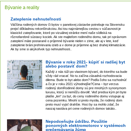
Bývanie a reality
Zateplenie nehnuteľnosti
Väčšina rodinných domov či bytov v panelovej zástavbe potrebuje na Slovensku
prejsť dôkladnou rekonštrukciou. Asi tou najznámejšou cestou v súčasnosti je
klasické zatepľovanie, ktoré po vizuálnej stránke mení naše sídliská na
rôznofarebné sústavy kociek. Ak ste majiteľom rodinného domu, tak pri správnom
zateplení máte postarané o príjemné bývanie nielen v zime, ale aj v lete, keď
zateplenie bráni prehrievaniu izieb a v dome je príjemne aj bez drahej klimatizácie.
Ak by sme si akýkoľvek typ nehnuteľnosti..
Bývanie v roku 2021- kúpiť si radšej byt
alebo postaviť dom?
Každý z nás túži po vlastnom bývaní, do ktorého sa bude
vždy rád vracať. No tu začína zásadná rozhodovacia
dilema. Bude to byt alebo dom? Podľa čoho sa rozhodnúť
a čo je v roku 2021 výhodnejšie?Cena – byt verzus
rodinný domRodinné domy sú pre mnohých synonymom
luxusu, ktorý si nemôžu dovoliť. Veď predsa kým pri byte
platíte „len“ za byt, do ceny rodinného domu vstupuje aj
cena pozemku. Mnohí si preto myslia, že rodinný dom
preto musí vyjsť drahšie. Hoci by sa mohlo zdať, že
naozaj nastáva pri cene rodinných domov takáto..
Nepodceňujte údržbu. Použitie
ponorných elektromotorov v systémoch
prečerpávania žúmp