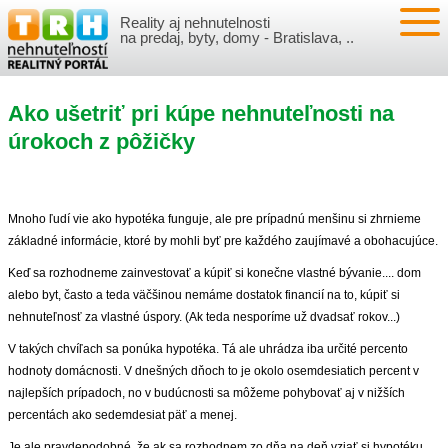
Reality aj nehnutelnosti
NEHNUTEĽNOSTI
na predaj, byty, domy - Bratislava, ..
BYTY
VLOŽIŤ NEHNUTEĽNOSTI
Ako ušetriť pri kúpe nehnuteľnosti na
DOMY
MOJE REALITY
úrokoch z pôžičky
NOVOSTAVBY
PRIHLÁSENIE
VÝVOJ CIEN REALÍT
Mnoho ľudí vie ako hypotéka funguje, ale pre prípadnú menšinu si zhrnieme
NEBYTOVÉ PRIESTORY
REGISTRÁCIA
ČLÁNKY O REALITÁCH
základné informácie, ktoré by mohli byť pre každého zaujímavé a obohacujúce.
Keď sa rozhodneme zainvestovať a kúpiť si konečne vlastné bývanie.... dom
REKREAČNÉ OBJEKTY
BÝVANIE A REALITY
INFO
alebo byt, často a teda väčšinou nemáme dostatok financií na to, kúpiť si
nehnuteľnosť za vlastné úspory. (Ak teda nesporíme už dvadsať rokov...)
POZEMKY
PRÁVNA PORADŇA
O NÁS
V takých chvíľach sa ponúka hypotéka. Tá ale uhrádza iba určité percento
hodnoty domácnosti. V dnešných dňoch to je okolo osemdesiatich percent v
GARÁŽE
FINANCIE
REALITNÁ INZERCIA NA TRH.SK
najlepších prípadoch, no v budúcnosti sa môžeme pohybovať aj v nižších
percentách ako sedemdesiat päť a menej.
O NÁS
CENNÍK REALITNEJ INZERCIE
Je ale pravdepodobné, že ak sa rozhodnem zo dňa na deň vziať si hypotéku,