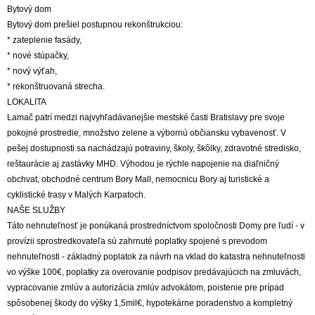
Bytový dom
Bytový dom prešiel postupnou rekonštrukciou:
* zateplenie fasády,
* nové stúpačky,
* nový výťah,
* rekonštruovaná strecha.
LOKALITA
Lamač patrí medzi najvyhľadávanejšie mestské časti Bratislavy pre svoje
pokojné prostredie, množstvo zelene a výbornú občiansku vybavenosť. V
pešej dostupnosti sa nachádzajú potraviny, školy, škôlky, zdravotné stredisko,
reštaurácie aj zastávky MHD. Výhodou je rýchle napojenie na diaľničný
obchvat, obchodné centrum Bory Mall, nemocnicu Bory aj turistické a
cyklistické trasy v Malých Karpatoch.
NAŠE SLUŽBY
Táto nehnuteľnosť je ponúkaná prostredníctvom spoločnosti Domy pre ľudí - v
provízii sprostredkovateľa sú zahrnuté poplatky spojené s prevodom
nehnuteľnosti - základný poplatok za návrh na vklad do katastra nehnuteľnosti
vo výške 100€, poplatky za overovanie podpisov predávajúcich na zmluvách,
vypracovanie zmlúv a autorizácia zmlúv advokátom, poistenie pre prípad
spôsobenej škody do výšky 1,5mil€, hypotekárne poradenstvo a kompletný