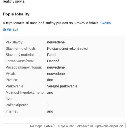
realitný servis.
Popis lokality
V tejto lokalite sú dostupné služby pre deti do 6 rokov v škôlke:
Skolka
Bratislava
Vek stavby:
neuvedené
Stav nehnuteľnosti:
Po čiastočnej rekonštrukcii
Stavebný material:
Panel
Forma vlastníctva:
Osobné
Počet balkónov / loggií:
neuvedené
Výťah:
neuvedené
Pivnica:
áno
Parkovanie:
Verejné parkovanie
Možnosť hypotekárneho
áno
úveru:
Počet kúpeľní:
1
Internet:
áno
Na mape: LAMAČ - 1i byt 45m2, Bakošová ul - upravená dispozícia