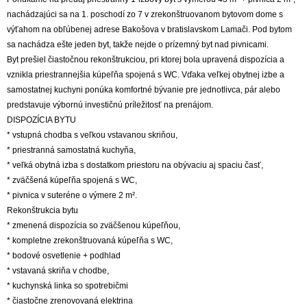
nachádzajúci sa na 1. poschodí zo 7 v zrekonštruovanom bytovom dome s
výťahom na obľúbenej adrese Bakošova v bratislavskom Lamači. Pod bytom
sa nachádza ešte jeden byt, takže nejde o prízemný byt nad pivnicami.
Byt prešiel čiastočnou rekonštrukciou, pri ktorej bola upravená dispozícia a
vznikla priestrannejšia kúpeľňa spojená s WC. Vďaka veľkej obytnej izbe a
samostatnej kuchyni ponúka komfortné bývanie pre jednotlivca, pár alebo
predstavuje výbornú investičnú príležitosť na prenájom.
DISPOZÍCIA BYTU
* vstupná chodba s veľkou vstavanou skriňou,
* priestranná samostatná kuchyňa,
* veľká obytná izba s dostatkom priestoru na obývaciu aj spaciu časť,
* zväčšená kúpeľňa spojená s WC,
* pivnica v suteréne o výmere 2 m².
Rekonštrukcia bytu
* zmenená dispozícia so zväčšenou kúpeľňou,
* kompletne zrekonštruovaná kúpeľňa s WC,
* bodové osvetlenie + podhlad
* vstavaná skriňa v chodbe,
* kuchynská linka so spotrebičmi
* čiastočne zrenovovaná elektrina