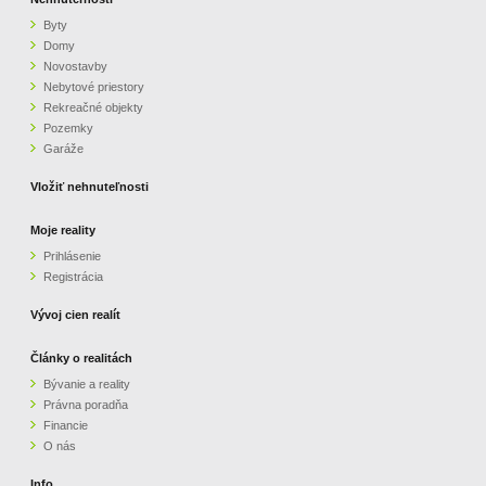
Byty
Domy
Novostavby
Nebytové priestory
Rekreačné objekty
Pozemky
Garáže
Vložiť nehnuteľnosti
Moje reality
Prihlásenie
Registrácia
Vývoj cien realít
Články o realitách
Bývanie a reality
Právna poradňa
Financie
O nás
Info