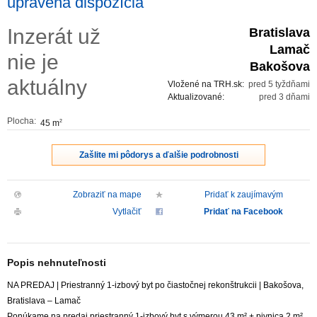
upravená dispozícia
ZVÝRAZNENIE REALITNÝCH INZERÁTOV
Inzerát už
Bratislava
Lamač
nie je
REKLAMA
Bakošova
aktuálny
Vložené na TRH.sk:
pred 5 tyždňami
PARTNERI
Aktualizované:
pred 3 dňami
Plocha:
45 m
2
OBCHODNÉ PODMIENKY
Zašlite mi pôdorys a ďalšie podrobnosti
KONTAKT
Zobraziť na mape
Pridať k zaujímavým
PRIPOMIENKY
Vytlačiť
Pridať na Facebook
Popis nehnuteľnosti
NA PREDAJ | Priestranný 1-izbový byt po čiastočnej rekonštrukcii | Bakošova,
Bratislava – Lamač
Ponúkame na predaj priestranný 1-izbový byt s výmerou 43 m² + pivnica 2 m²,