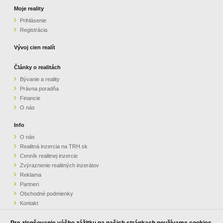
Moje reality
Prihlásenie
Registrácia
Vývoj cien realít
Články o realitách
Bývanie a reality
Právna poradňa
Financie
O nás
Info
O nás
Realitná inzercia na TRH.sk
Cenník realitnej inzercie
Zvýraznenie realitných inzerátov
Reklama
Partneri
Obchodné podmienky
Kontakt
Pripomienky