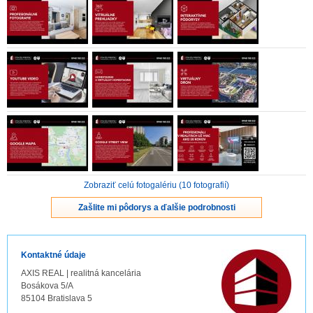
ZVÝRAZNENIE REALITNÝCH INZERÁTOV
REKLAMA
PARTNERI
OBCHODNÉ PODMIENKY
KONTAKT
Zobraziť celú fotogalériu (10 fotografií)
PRIPOMIENKY
Zašlite mi pôdorys a ďalšie podrobnosti
Kontaktné údaje
AXIS REAL | realitná kancelária
Bosákova 5/A
85104 Bratislava 5