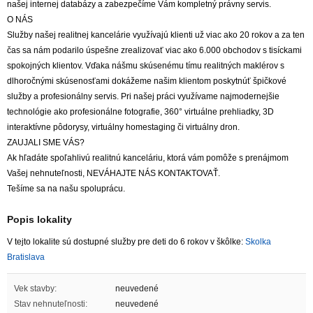
našej internej databázy a zabezpečíme Vám kompletný právny servis.
O NÁS
Služby našej realitnej kancelárie využívajú klienti už viac ako 20 rokov a za ten
čas sa nám podarilo úspešne zrealizovať viac ako 6.000 obchodov s tisíckami
spokojných klientov. Vďaka nášmu skúsenému tímu realitných maklérov s
dlhoročnými skúsenosťami dokážeme našim klientom poskytnúť špičkové
služby a profesionálny servis. Pri našej práci využívame najmodernejšie
technológie ako profesionálne fotografie, 360° virtuálne prehliadky, 3D
interaktívne pôdorysy, virtuálny homestaging či virtuálny dron.
ZAUJALI SME VÁS?
Ak hľadáte spoľahlivú realitnú kanceláriu, ktorá vám pomôže s prenájmom
Vašej nehnuteľnosti, NEVÁHAJTE NÁS KONTAKTOVAŤ.
Tešíme sa na našu spoluprácu.
Popis lokality
V tejto lokalite sú dostupné služby pre deti do 6 rokov v škôlke:
Skolka
Bratislava
Vek stavby:
neuvedené
Stav nehnuteľnosti:
neuvedené