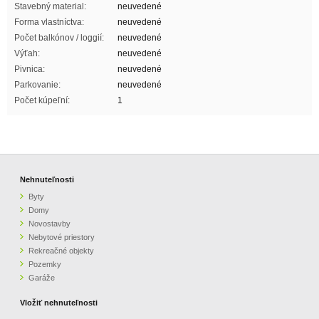
Stavebný material:
neuvedené
Forma vlastníctva:
neuvedené
Počet balkónov / loggií:
neuvedené
Výťah:
neuvedené
Pivnica:
neuvedené
Parkovanie:
neuvedené
Počet kúpeľní:
1
Nehnuteľnosti
Byty
Domy
Novostavby
Nebytové priestory
Rekreačné objekty
Pozemky
Garáže
Vložiť nehnuteľnosti