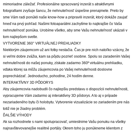
mimoriadne záležať. Profesionálne spracovaný inzerát s atraktívnymi
fotografiami zvyšuje šancu, že nehnuteľnosť úspešne prenajmete. Preto by
sme Vám radi ponúkli naše know-how a pripravili inzerát, ktorý dokáže zaujať
hneď na prvý pohľad. Našimi fotoaparátmi zachytíme to najkrajšie čo Vaša
nehnuteľnosť ponúka. Urobíme všetko, aby sme Vašu nehnuteľnosť ukázali v
tom najlepšom svetle.
VYTVORENIE 360° VIRTUÁLNEJ PREHLIADKY
Niektorým záujemcom už ani fotky nestačia. Čas je pre nich natoľko vzácny, že
si veľmi dobre zvážia, kam sa pôjdu pozrieť osobne. Spolu so zaradením Vašej
nehnuteľnosti do našej ponuky, získate zadarmo 360º virtuálnu prehliadku,
vďaka ktorej sa môžu záujemcovia po Vašej nehnuteľnosti doslovne
poprechádzať. Jednoducho, pohodlne, 24 hodím denne.
INTERAKTÍVNY 3D PÔDORYS
Aby záujemcovia nadobudli čo najlepšiu predstavu o dispozícii nehnuteľnosti,
vypracujeme Vám zadarmo aj interaktívny 3D pôdorys. A to aj v prípade
nezariadeného bytu či holobytu. Vytvorenie vizualizácie so zariadením pre nás
totiž nie je žiadny problém.
ĎALŠIE VÝHODY
Ak sa rozhodnete s nami spolupracovať, umiestnime Vašu ponuku na všetky
najnavštevovanejšie realitné portály. Okrem toho ju ponúkneme klientom z