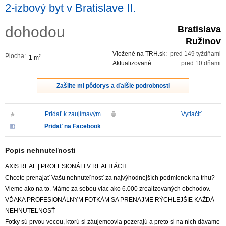
2-izbový byt v Bratislave II.
dohodou
Bratislava
Ružinov
Vložené na TRH.sk:
pred 149 tyždňami
Plocha:
1 m
2
Aktualizované:
pred 10 dňami
Zašlite mi pôdorys a ďalšie podrobnosti
Pridať k zaujímavým
Vytlačiť
Pridať na Facebook
Popis nehnuteľnosti
AXIS REAL | PROFESIONÁLI V REALITÁCH.
Chcete prenajať Vašu nehnuteľnosť za najvýhodnejších podmienok na trhu?
Vieme ako na to. Máme za sebou viac ako 6.000 zrealizovaných obchodov.
VĎAKA PROFESIONÁLNYM FOTKÁM SA PRENAJME RÝCHLEJŠIE KAŽDÁ
NEHNUTEĽNOSŤ
Fotky sú prvou vecou, ktorú si záujemcovia pozerajú a preto si na nich dávame