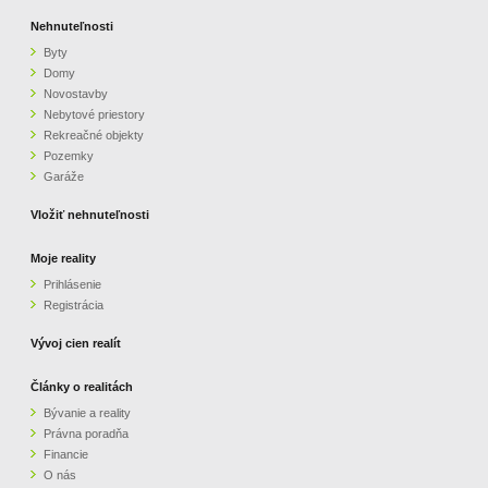
Nehnuteľnosti
Byty
Domy
Novostavby
Nebytové priestory
Rekreačné objekty
Pozemky
Garáže
Vložiť nehnuteľnosti
Moje reality
Prihlásenie
Registrácia
Vývoj cien realít
Články o realitách
Bývanie a reality
Právna poradňa
Financie
O nás