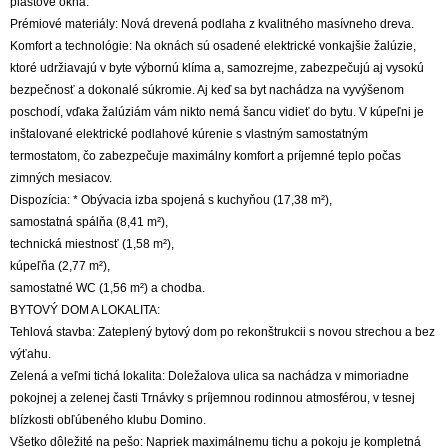
plastové okná.
Prémiové materiály: Nová drevená podlaha z kvalitného masívneho dreva.
Komfort a technológie: Na oknách sú osadené elektrické vonkajšie žalúzie,
ktoré udržiavajú v byte výbornú klíma a, samozrejme, zabezpečujú aj vysokú
bezpečnosť a dokonalé súkromie. Aj keď sa byt nachádza na vyvýšenom
poschodí, vďaka žalúziám vám nikto nemá šancu vidieť do bytu. V kúpeľni je
inštalované elektrické podlahové kúrenie s vlastným samostatným
termostatom, čo zabezpečuje maximálny komfort a príjemné teplo počas
zimných mesiacov.
Dispozícia: * Obývacia izba spojená s kuchyňou (17,38 m²),
samostatná spálňa (8,41 m²),
technická miestnosť (1,58 m²),
kúpeľňa (2,77 m²),
samostatné WC (1,56 m²) a chodba.
BYTOVÝ DOM A LOKALITA:
Tehlová stavba: Zateplený bytový dom po rekonštrukcii s novou strechou a bez
výťahu.
Zelená a veľmi tichá lokalita: Doležalova ulica sa nachádza v mimoriadne
pokojnej a zelenej časti Trnávky s príjemnou rodinnou atmosférou, v tesnej
blízkosti obľúbeného klubu Domino.
Všetko dôležité na pešo: Napriek maximálnemu tichu a pokoju je kompletná