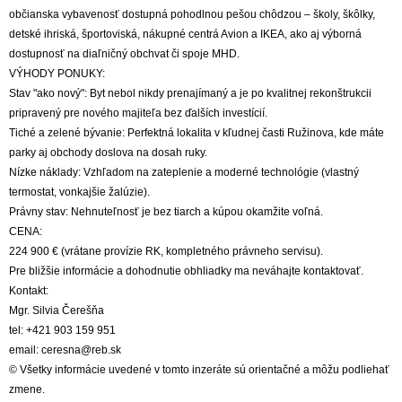
občianska vybavenosť dostupná pohodlnou pešou chôdzou – školy, škôlky,
detské ihriská, športoviská, nákupné centrá Avion a IKEA, ako aj výborná
dostupnosť na diaľničný obchvat či spoje MHD.
VÝHODY PONUKY:
Stav "ako nový": Byt nebol nikdy prenajímaný a je po kvalitnej rekonštrukcii
pripravený pre nového majiteľa bez ďalších investícií.
Tiché a zelené bývanie: Perfektná lokalita v kľudnej časti Ružinova, kde máte
parky aj obchody doslova na dosah ruky.
Nízke náklady: Vzhľadom na zateplenie a moderné technológie (vlastný
termostat, vonkajšie žalúzie).
Právny stav: Nehnuteľnosť je bez tiarch a kúpou okamžite voľná.
CENA:
224 900 € (vrátane provízie RK, kompletného právneho servisu).
Pre bližšie informácie a dohodnutie obhliadky ma neváhajte kontaktovať.
Kontakt:
Mgr. Silvia Čerešňa
tel: +421 903 159 951
email: ceresna@reb.sk
© Všetky informácie uvedené v tomto inzeráte sú orientačné a môžu podliehať
zmene.