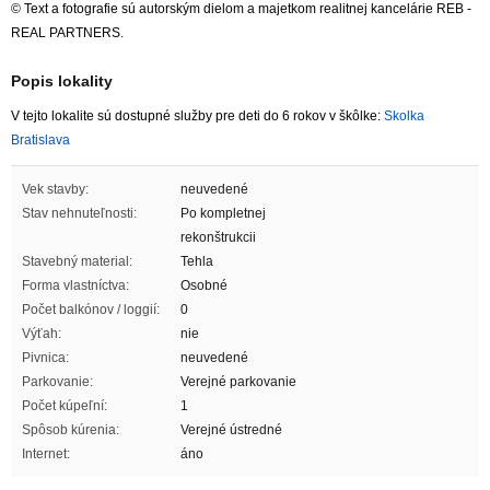
© Text a fotografie sú autorským dielom a majetkom realitnej kancelárie REB -
REAL PARTNERS.
Popis lokality
V tejto lokalite sú dostupné služby pre deti do 6 rokov v škôlke:
Skolka
Bratislava
Vek stavby:
neuvedené
Stav nehnuteľnosti:
Po kompletnej
rekonštrukcii
Stavebný material:
Tehla
Forma vlastníctva:
Osobné
Počet balkónov / loggií:
0
Výťah:
nie
Pivnica:
neuvedené
Parkovanie:
Verejné parkovanie
Počet kúpeľní:
1
Spôsob kúrenia:
Verejné ústredné
Internet:
áno