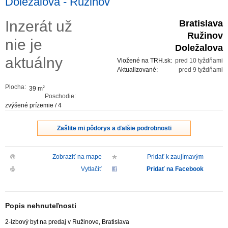
Doležalova - Ružinov
ZVÝRAZNENIE REALITNÝCH INZERÁTOV
Inzerát už
Bratislava
Ružinov
nie je
REKLAMA
Doležalova
aktuálny
Vložené na TRH.sk:
pred 10 tyždňami
PARTNERI
Aktualizované:
pred 9 tyždňami
Plocha:
39 m
2
OBCHODNÉ PODMIENKY
Poschodie:
zvýšené prízemie / 4
KONTAKT
Zašlite mi pôdorys a ďalšie podrobnosti
PRIPOMIENKY
Zobraziť na mape
Pridať k zaujímavým
Vytlačiť
Pridať na Facebook
Popis nehnuteľnosti
2-izbový byt na predaj v Ružinove, Bratislava