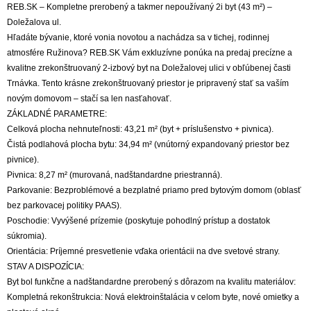
REB.SK – Kompletne prerobený a takmer nepoužívaný 2i byt (43 m²) –
Doležalova ul.
Hľadáte bývanie, ktoré vonia novotou a nachádza sa v tichej, rodinnej
atmosfére Ružinova? REB.SK Vám exkluzívne ponúka na predaj precízne a
kvalitne zrekonštruovaný 2-izbový byt na Doležalovej ulici v obľúbenej časti
Trnávka. Tento krásne zrekonštruovaný priestor je pripravený stať sa vaším
novým domovom – stačí sa len nasťahovať.
ZÁKLADNÉ PARAMETRE:
Celková plocha nehnuteľnosti: 43,21 m² (byt + príslušenstvo + pivnica).
Čistá podlahová plocha bytu: 34,94 m² (vnútorný expandovaný priestor bez
pivnice).
Pivnica: 8,27 m² (murovaná, nadštandardne priestranná).
Parkovanie: Bezproblémové a bezplatné priamo pred bytovým domom (oblasť
bez parkovacej politiky PAAS).
Poschodie: Vyvýšené prízemie (poskytuje pohodlný prístup a dostatok
súkromia).
Orientácia: Príjemné presvetlenie vďaka orientácii na dve svetové strany.
STAV A DISPOZÍCIA:
Byt bol funkčne a nadštandardne prerobený s dôrazom na kvalitu materiálov:
Kompletná rekonštrukcia: Nová elektroinštalácia v celom byte, nové omietky a