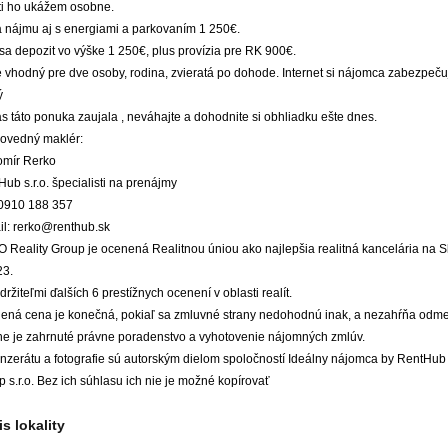
ti ho ukážem osobne.
 nájmu aj s energiami a parkovaním 1 250€.
 sa depozit vo výške 1 250€, plus provízia pre RK 900€.
e vhodný pre dve osoby, rodina, zvieratá po dohode. Internet si nájomca zabezpeč
ý
s táto ponuka zaujala , neváhajte a dohodnite si obhliadku ešte dnes.
ovedný maklér:
omír Rerko
ub s.r.o. špecialisti na prenájmy
: 0910 188 357
il: rerko@renthub.sk
 Reality Group je ocenená Realitnou úniou ako najlepšia realitná kancelária na 
23.
ržiteľmi ďalších 6 prestížnych ocenení v oblasti realít.
ená cena je konečná, pokiaľ sa zmluvné strany nedohodnú inak, a nezahŕňa odme
ne je zahrnuté právne poradenstvo a vyhotovenie nájomných zmlúv.
inzerátu a fotografie sú autorským dielom spoločností Ideálny nájomca by RentHub 
 s.r.o. Bez ich súhlasu ich nie je možné kopírovať
s lokality