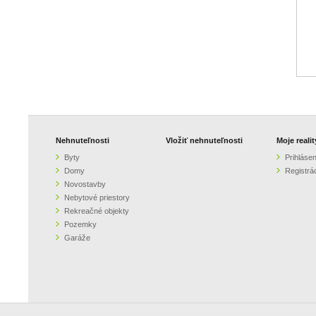
Nehnuteľnosti
Vložiť nehnuteľnosti
Moje realit
Byty
Prihlásen
Domy
Registrá
Novostavby
Nebytové priestory
Rekreačné objekty
Pozemky
Garáže