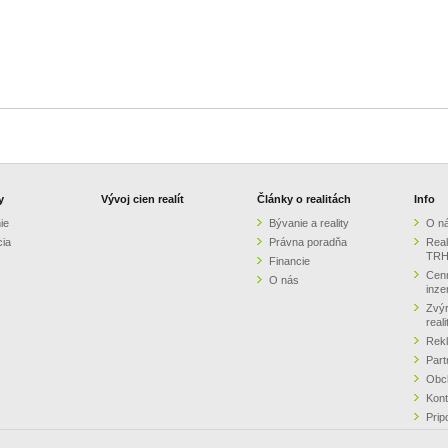
y
Vývoj cien realít
Články o realitách
Info
ie
Bývanie a reality
O n
cia
Právna poradňa
Real
TRH
Financie
Cenn
O nás
inze
Zvýr
real
Rek
Part
Obc
Kont
Prip