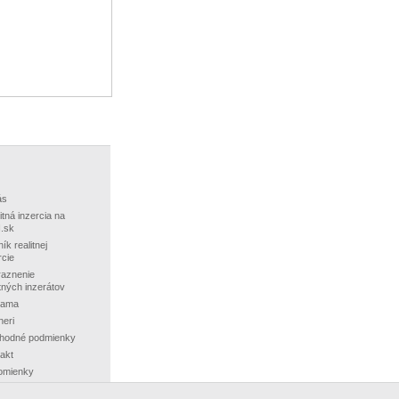
ás
itná inzercia na
.sk
ík realitnej
rcie
aznenie
itných inzerátov
lama
neri
hodné podmienky
akt
omienky