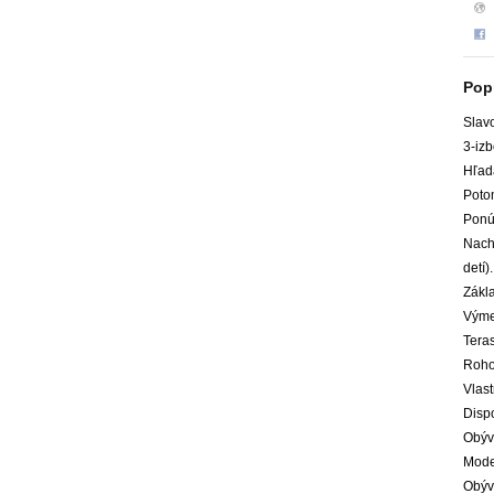
Pop
Slav
3-izb
Hľadá
Potom
Ponúk
Nachá
detí).
Zákla
Výme
Tera
Rohov
Vlast
Dispo
Obýv
Mode
Obýv