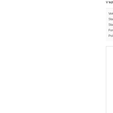
V tej
Vek
Sta
Sta
For
Poč