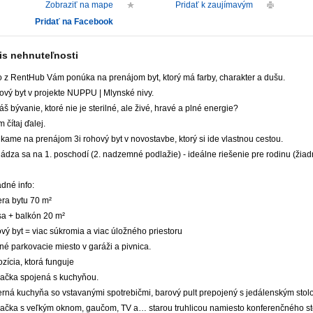
Zobraziť na mape
Pridať k zaujímavým
Pridať na Facebook
is nehnuteľnosti
o z RentHub Vám ponúka na prenájom byt, ktorý má farby, charakter a dušu.
ový byt v projekte NUPPU | Mlynské nivy.
š bývanie, ktoré nie je sterilné, ale živé, hravé a plné energie?
 čítaj ďalej.
ame na prenájom 3i rohový byt v novostavbe, ktorý si ide vlastnou cestou.
dza sa na 1. poschodí (2. nadzemné podlažie) - ideálne riešenie pre rodinu (žiad
dné info:
ra bytu 70 m²
sa + balkón 20 m²
ý byt = viac súkromia a viac úložného priestoru
né parkovacie miesto v garáži a pivnica.
zícia, ktorá funguje
ačka spojená s kuchyňou.
rná kuchyňa so vstavanými spotrebičmi, barový pult prepojený s jedálenským stol
ačka s veľkým oknom, gaučom, TV a… starou truhlicou namiesto konferenčného sto