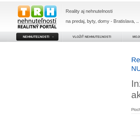
Reality aj nehnutelnosti
na predaj, byty, domy - Bratislava, ..
NEHNUTEĽNOSTI
VLOŽIŤ NEHNUTEĽNOSTI
MOJ
Re
N
In
a
Ploc