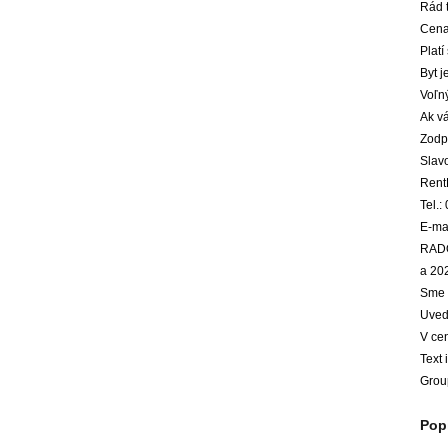
Rád 
Cena
Platí
Byt j
Voľn
Ak vá
Zodp
Slav
RentH
Tel.
E-ma
RADO
a 20
Sme d
Uved
V ce
Text 
Group
Popi