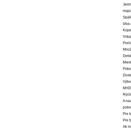
Jemne
majú 
Spálň
Izba 
Kúpe
Vstup
Preč
Množ
Detsk
Miest
Poko
Dost
Výbo
MHD 
Rých
A na
potre
Pre k
Pre t
Ak má