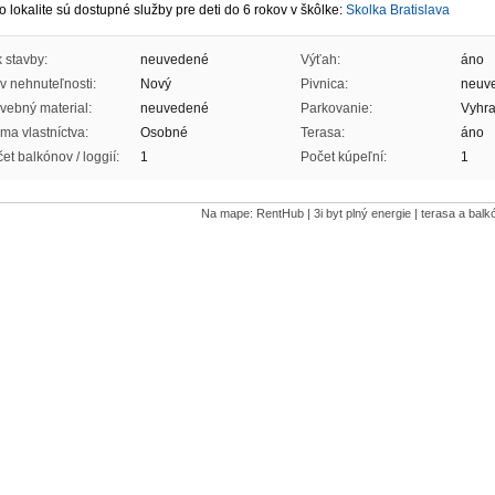
to lokalite sú dostupné služby pre deti do 6 rokov v škôlke:
Skolka Bratislava
 stavby:
neuvedené
Výťah:
áno
v nehnuteľnosti:
Nový
Pivnica:
neuv
vebný material:
neuvedené
Parkovanie:
Vyhra
ma vlastníctva:
Osobné
Terasa:
áno
et balkónov / loggií:
1
Počet kúpeľní:
1
Na mape: RentHub | 3i byt plný energie | terasa a bal