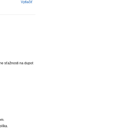
Vytlačiť
ne sťažnosti na dupot
om.
líka.