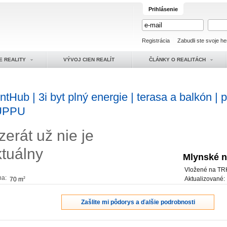
Prihlásenie
Registrácia
Zabudli ste svoje he
E REALITY
VÝVOJ CIEN REALÍT
ČLÁNKY O REALITÁCH
ntHub | 3i byt plný energie | terasa a balkón | 
UPPU
zerát už nie je
ktuálny
Mlynské n
Vložené na TR
ha:
Aktualizované
70 m
2
Zašlite mi pôdorys a ďalšie podrobnosti