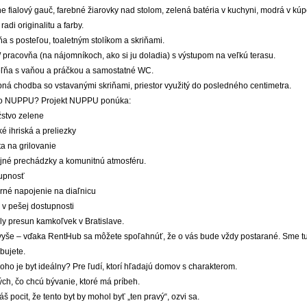
 fialový gauč, farebné žiarovky nad stolom, zelená batéria v kuchyni, modrá v kúpeľn
radi originalitu a farby.
a s posteľou, toaletným stolíkom a skriňami.
/ pracovňa (na nájomníkoch, ako si ju doladia) s výstupom na veľkú terasu.
ľňa s vaňou a práčkou a samostatné WC.
ná chodba so vstavanými skriňami, priestor využitý do posledného centimetra.
o NUPPU? Projekt NUPPU ponúka:
stvo zelene
é ihriská a preliezky
a na grilovanie
jné prechádzky a komunitnú atmosféru.
upnosť
rné napojenie na diaľnicu
v pešej dostupnosti
ly presun kamkoľvek v Bratislave.
vyše – vďaka RentHub sa môžete spoľahnúť, že o vás bude vždy postarané. Sme tu 
bujete.
oho je byt ideálny? Pre ľudí, ktorí hľadajú domov s charakterom.
ých, čo chcú bývanie, ktoré má príbeh.
š pocit, že tento byt by mohol byť „ten pravý“, ozvi sa.