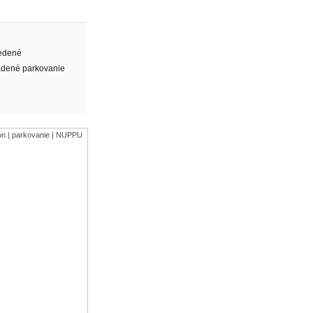
edené
dené parkovanie
kón | parkovanie | NUPPU