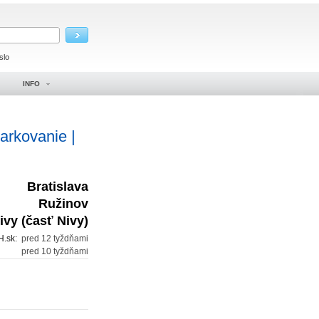
slo
INFO
parkovanie |
Bratislava
Ružinov
ivy (časť Nivy)
H.sk:
pred 12 tyždňami
:
pred 10 tyždňami