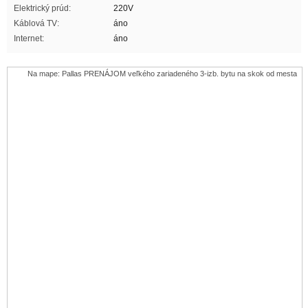
Elektrický prúd:
220V
Káblová TV:
áno
Internet:
áno
Na mape: Pallas PRENÁJOM veľkého zariadeného 3-izb. bytu na skok od mesta