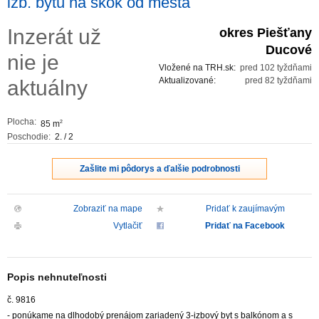
izb. bytu na skok od mesta
ZVÝRAZNENIE REALITNÝCH INZERÁTOV
Inzerát už
okres Piešťany
Ducové
nie je
REKLAMA
Vložené na TRH.sk:
pred 102 tyždňami
Aktualizované:
pred 82 tyždňami
aktuálny
PARTNERI
Plocha:
85 m
2
OBCHODNÉ PODMIENKY
Poschodie:
2. / 2
KONTAKT
Zašlite mi pôdorys a ďalšie podrobnosti
PRIPOMIENKY
Zobraziť na mape
Pridať k zaujímavým
Vytlačiť
Pridať na Facebook
Popis nehnuteľnosti
č. 9816
- ponúkame na dlhodobý prenájom zariadený 3-izbový byt s balkónom a s