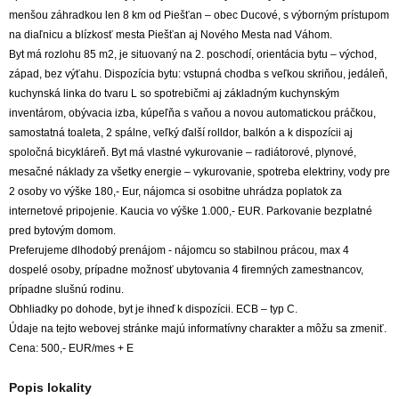
menšou záhradkou len 8 km od Piešťan – obec Ducové, s výborným prístupom
na diaľnicu a blízkosť mesta Piešťan aj Nového Mesta nad Váhom.
Byt má rozlohu 85 m2, je situovaný na 2. poschodí, orientácia bytu – východ,
západ, bez výťahu. Dispozícia bytu: vstupná chodba s veľkou skriňou, jedáleň,
kuchynská linka do tvaru L so spotrebičmi aj základným kuchynským
inventárom, obývacia izba, kúpeľňa s vaňou a novou automatickou práčkou,
samostatná toaleta, 2 spálne, veľký ďalší rolldor, balkón a k dispozícii aj
spoločná bicykláreň. Byt má vlastné vykurovanie – radiátorové, plynové,
mesačné náklady za všetky energie – vykurovanie, spotreba elektriny, vody pre
2 osoby vo výške 180,- Eur, nájomca si osobitne uhrádza poplatok za
internetové pripojenie. Kaucia vo výške 1.000,- EUR. Parkovanie bezplatné
pred bytovým domom.
Preferujeme dlhodobý prenájom - nájomcu so stabilnou prácou, max 4
dospelé osoby, prípadne možnosť ubytovania 4 firemných zamestnancov,
prípadne slušnú rodinu.
Obhliadky po dohode, byt je ihneď k dispozícii. ECB – typ C.
Údaje na tejto webovej stránke majú informatívny charakter a môžu sa zmeniť.
Cena: 500,- EUR/mes + E
Popis lokality