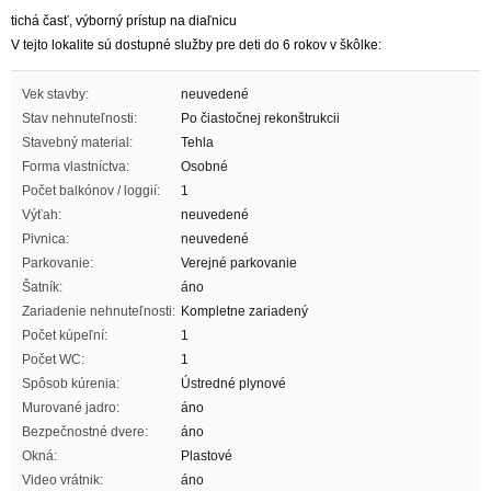
tichá časť, výborný prístup na diaľnicu
V tejto lokalite sú dostupné služby pre deti do 6 rokov v škôlke:
Vek stavby:
neuvedené
Stav nehnuteľnosti:
Po čiastočnej rekonštrukcii
Stavebný material:
Tehla
Forma vlastníctva:
Osobné
Počet balkónov / loggií:
1
Výťah:
neuvedené
Pivnica:
neuvedené
Parkovanie:
Verejné parkovanie
Šatník:
áno
Zariadenie nehnuteľnosti:
Kompletne zariadený
Počet kúpeľní:
1
Počet WC:
1
Spôsob kúrenia:
Ústredné plynové
Murované jadro:
áno
Bezpečnostné dvere:
áno
Okná:
Plastové
Video vrátnik:
áno