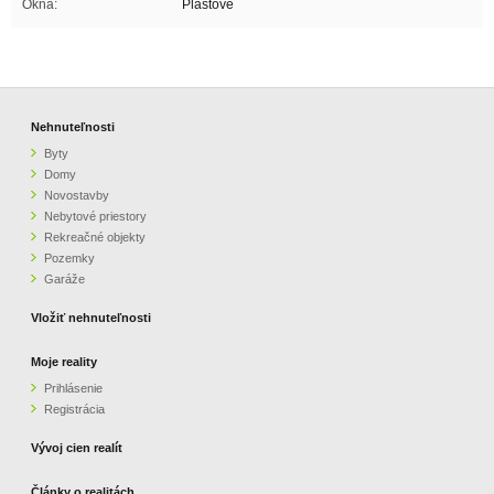
Okná:
Plastové
Nehnuteľnosti
Byty
Domy
Novostavby
Nebytové priestory
Rekreačné objekty
Pozemky
Garáže
Vložiť nehnuteľnosti
Moje reality
Prihlásenie
Registrácia
Vývoj cien realít
Články o realitách