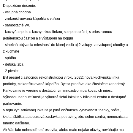
Dispozičné riešenie:
- vstupná chodba
- zrekonštruovaná kúpeľňa s vaňou
- samostatné WC
- kuchyňa spolu s kuchynskou linkou, so spotrebičmi, s priestrannou
jedálenskou časťou a s výstupom na loggiu
- slnečná obývacia miestnosť do ktorej vedú aj 2 vstupy: zo vstupnej chodby a
z kuchyne
- spálňa
- detská izba
- 2 pivnice
Byt prešiel čiastočnou rekonštrukciou v roku 2022: nová kuchynská linka,
podlahy, zrekonštruovaná kúpeľňa. Byt sa predáva ako čiastočne zariadený.
Parkovanie je verejné s dostatočným množstvom parkovacích miest.
Výhodou nehnuteľnosti je výborná tichá lokalita v blízkosti centra a dostupné
parkovanie.
V tejto vyhľadávanej lokalite je plná občianska vybavenosť: banky, pošta,
škola, škôlka, autobusová zastávka, potraviny, obchodné centrá, nemocnica a
mnoho ďalšieho.
Ak Vás táto nehnuteľnosť oslovila, alebo máte nejaké otázky, neváhajte ma