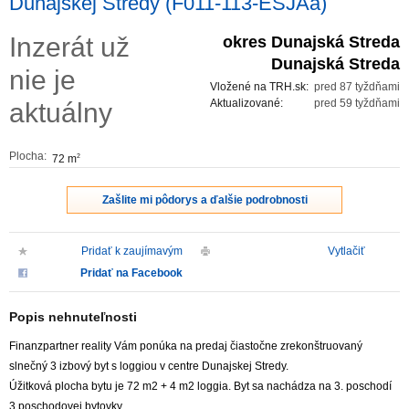
Dunajskej Stredy (F011-113-ESJAa)
ZVÝRAZNENIE REALITNÝCH INZERÁTOV
Inzerát už
okres Dunajská Streda
Dunajská Streda
nie je
REKLAMA
Vložené na TRH.sk:
pred 87 tyždňami
Aktualizované:
pred 59 tyždňami
aktuálny
PARTNERI
Plocha:
72 m
2
OBCHODNÉ PODMIENKY
Zašlite mi pôdorys a ďalšie podrobnosti
KONTAKT
Pridať k zaujímavým
Vytlačiť
PRIPOMIENKY
Pridať na Facebook
Popis nehnuteľnosti
Finanzpartner reality Vám ponúka na predaj čiastočne zrekonštruovaný
slnečný 3 izbový byt s loggiou v centre Dunajskej Stredy.
Úžitková plocha bytu je 72 m2 + 4 m2 loggia. Byt sa nachádza na 3. poschodí
3 poschodovej bytovky.