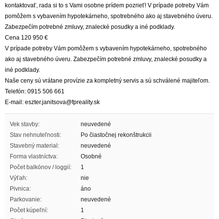
kontaktovať, rada si to s Vami osobne prídem pozrieť! V prípade potreby Vám
pomôžem s vybavením hypotekárneho, spotrebného ako aj stavebného úveru.
Zabezpečím potrebné zmluvy, znalecké posudky a iné podklady.
Cena 120 950 €
V prípade potreby Vám pomôžem s vybavením hypotekárneho, spotrebného
ako aj stavebného úveru. Zabezpečím potrebné zmluvy, znalecké posudky a
iné podklady.
Naše ceny sú vrátane provízie za kompletný servis a sú schválené majiteľom.
Telefón: 0915 506 661
E-mail: eszter.janitsova@fpreality.sk
Vek stavby:
neuvedené
Stav nehnuteľnosti:
Po čiastočnej rekonštrukcii
Stavebný material:
neuvedené
Forma vlastníctva:
Osobné
Počet balkónov / loggií:
1
Výťah:
nie
Pivnica:
áno
Parkovanie:
neuvedené
Počet kúpeľní:
1