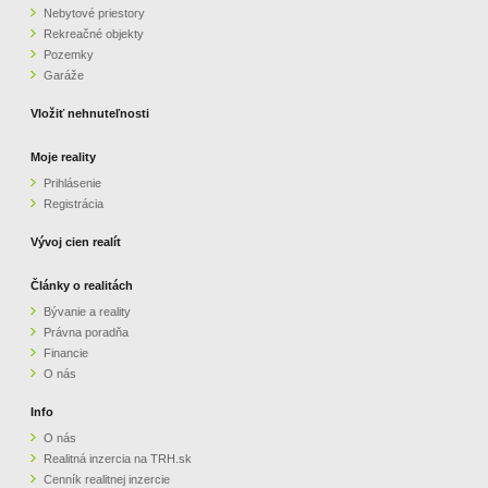
Nebytové priestory
Rekreačné objekty
Pozemky
Garáže
Vložiť nehnuteľnosti
Moje reality
Prihlásenie
Registrácia
Vývoj cien realít
Články o realitách
Bývanie a reality
Právna poradňa
Financie
O nás
Info
O nás
Realitná inzercia na TRH.sk
Cenník realitnej inzercie