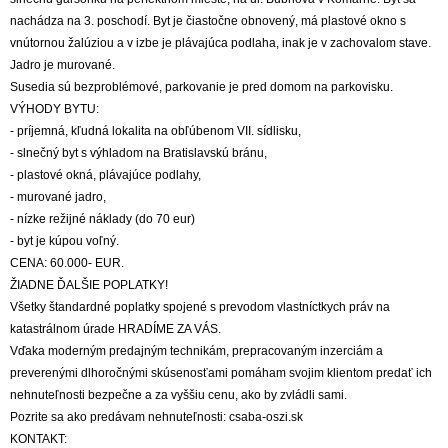
nachádza na 3. poschodí. Byt je čiastočne obnovený, má plastové okno s
vnútornou žalúziou a v izbe je plávajúca podlaha, inak je v zachovalom stave.
Jadro je murované.
Susedia sú bezproblémové, parkovanie je pred domom na parkovisku.
VÝHODY BYTU:
- príjemná, kľudná lokalita na obľúbenom VII. sídlisku,
- slnečný byt s výhladom na Bratislavskú bránu,
- plastové okná, plávajúce podlahy,
- murované jadro,
- nízke režijné náklady (do 70 eur)
- byt je kúpou voľný.
CENA: 60.000- EUR.
ŽIADNE ĎALŠIE POPLATKY!
Všetky štandardné poplatky spojené s prevodom vlastníctkych práv na
katastrálnom úrade HRADÍME ZA VÁS.
Vďaka moderným predajným technikám, prepracovaným inzerciám a
preverenými dlhoročnými skúsenosťami pomáham svojim klientom predať ich
nehnuteľnosti bezpečne a za vyššiu cenu, ako by zvládli sami.
Pozrite sa ako predávam nehnuteľnosti: csaba-oszi.sk
KONTAKT: