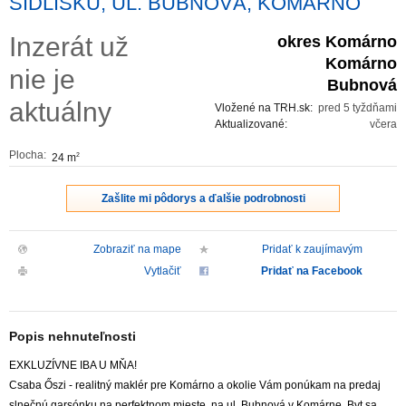
SÍDLISKU, UL. BUBNOVÁ, KOMÁRNO
ZVÝRAZNENIE REALITNÝCH INZERÁTOV
Inzerát už
okres Komárno
Komárno
nie je
REKLAMA
Bubnová
aktuálny
Vložené na TRH.sk:
pred 5 tyždňami
PARTNERI
Aktualizované:
včera
Plocha:
24 m
2
OBCHODNÉ PODMIENKY
Zašlite mi pôdorys a ďalšie podrobnosti
KONTAKT
Zobraziť na mape
Pridať k zaujímavým
PRIPOMIENKY
Vytlačiť
Pridať na Facebook
Popis nehnuteľnosti
EXKLUZÍVNE IBA U MŇA!
Csaba Őszi - realitný maklér pre Komárno a okolie Vám ponúkam na predaj
slnečnú garsónku na perfektnom mieste, na ul. Bubnová v Komárne. Byt sa