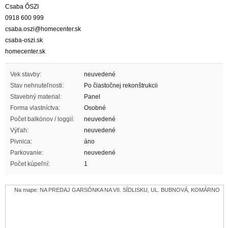
Csaba ŐSZI
0918 600 999
csaba.oszi@homecenter.sk
csaba-oszi.sk
homecenter.sk
Vek stavby:
neuvedené
Stav nehnuteľnosti:
Po čiastočnej rekonštrukcii
Stavebný material:
Panel
Forma vlastníctva:
Osobné
Počet balkónov / loggií:
neuvedené
Výťah:
neuvedené
Pivnica:
áno
Parkovanie:
neuvedené
Počet kúpeľní:
1
Na mape: NA PREDAJ GARSÓNKA NA VII. SÍDLISKU, UL. BUBNOVÁ, KOMÁRNO