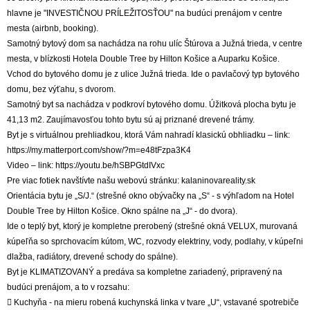
hlavne je "INVESTIČNOU PRÍLEŽITOSŤOU" na budúci prenájom v centre
mesta (airbnb, booking).
Samotný bytový dom sa nachádza na rohu ulíc Štúrova a Južná trieda, v centre
mesta, v blízkosti Hotela Double Tree by Hilton Košice a Auparku Košice.
Vchod do bytového domu je z ulice Južná trieda. Ide o pavlačový typ bytového
domu, bez výťahu, s dvorom.
Samotný byt sa nachádza v podkroví bytového domu. Úžitková plocha bytu je
41,13 m2. Zaujímavosťou tohto bytu sú aj priznané drevené trámy.
Byt je s virtuálnou prehliadkou, ktorá Vám nahradí klasickú obhliadku – link:
https://my.matterport.com/show/?m=e48tFzpa3K4
Video – link: https://youtu.be/hSBPGtdIVxc
Pre viac fotiek navštívte našu webovú stránku: kalaninovareality.sk
Orientácia bytu je „S/J.“ (strešné okno obývačky na „S“ - s výhľadom na Hotel
Double Tree by Hilton Košice. Okno spálne na „J“ - do dvora).
Ide o teplý byt, ktorý je kompletne prerobený (strešné okná VELUX, murovaná
kúpeľňa so sprchovacím kútom, WC, rozvody elektriny, vody, podlahy, v kúpeľni
dlažba, radiátory, drevené schody do spálne).
Byt je KLIMATIZOVANÝ a predáva sa kompletne zariadený, pripravený na
budúci prenájom, a to v rozsahu:
 Kuchyňa - na mieru robená kuchynská linka v tvare „U“, vstavané spotrebiče