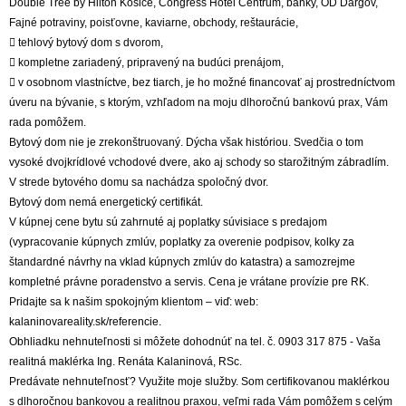
Double Tree by Hilton Košice, Congress Hotel Centrum, banky, OD Dargov,
Fajné potraviny, poisťovne, kaviarne, obchody, reštaurácie,
 tehlový bytový dom s dvorom,
 kompletne zariadený, pripravený na budúci prenájom,
 v osobnom vlastníctve, bez tiarch, je ho možné financovať aj prostredníctvom
úveru na bývanie, s ktorým, vzhľadom na moju dlhoročnú bankovú prax, Vám
rada pomôžem.
Bytový dom nie je zrekonštruovaný. Dýcha však históriou. Svedčia o tom
vysoké dvojkrídlové vchodové dvere, ako aj schody so starožitným zábradlím.
V strede bytového domu sa nachádza spoločný dvor.
Bytový dom nemá energetický certifikát.
V kúpnej cene bytu sú zahrnuté aj poplatky súvisiace s predajom
(vypracovanie kúpnych zmlúv, poplatky za overenie podpisov, kolky za
štandardné návrhy na vklad kúpnych zmlúv do katastra) a samozrejme
kompletné právne poradenstvo a servis. Cena je vrátane provízie pre RK.
Pridajte sa k našim spokojným klientom – viď: web:
kalaninovareality.sk/referencie.
Obhliadku nehnuteľnosti si môžete dohodnúť na tel. č. 0903 317 875 - Vaša
realitná maklérka Ing. Renáta Kalaninová, RSc.
Predávate nehnuteľnosť? Využite moje služby. Som certifikovanou maklérkou
s dlhoročnou bankovou a realitnou praxou, veľmi rada Vám pomôžem s celým