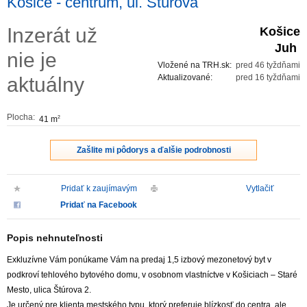
Košice - centrum, ul. Štúrova
ZVÝRAZNENIE REALITNÝCH INZERÁTOV
Inzerát už
Košice
Juh
nie je
REKLAMA
Vložené na TRH.sk:
pred 46 tyždňami
Aktualizované:
pred 16 tyždňami
aktuálny
PARTNERI
Plocha:
41 m
2
OBCHODNÉ PODMIENKY
Zašlite mi pôdorys a ďalšie podrobnosti
KONTAKT
Pridať k zaujímavým
Vytlačiť
PRIPOMIENKY
Pridať na Facebook
Popis nehnuteľnosti
Exkluzívne Vám ponúkame Vám na predaj 1,5 izbový mezonetový byt v
podkroví tehlového bytového domu, v osobnom vlastníctve v Košiciach – Staré
Mesto, ulica Štúrova 2.
Je určený pre klienta mestského typu, ktorý preferuje blízkosť do centra, ale