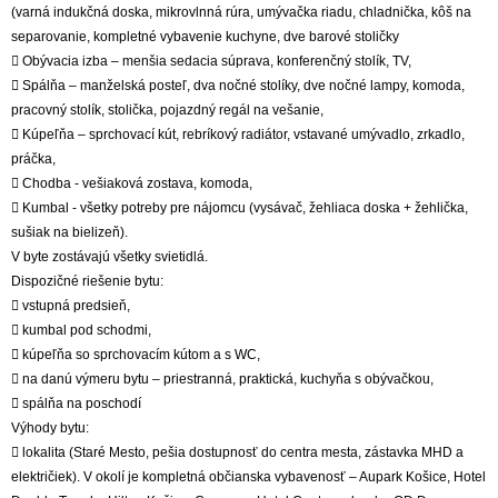
(varná indukčná doska, mikrovlnná rúra, umývačka riadu, chladnička, kôš na
separovanie, kompletné vybavenie kuchyne, dve barové stoličky
 Obývacia izba – menšia sedacia súprava, konferenčný stolík, TV,
 Spálňa – manželská posteľ, dva nočné stolíky, dve nočné lampy, komoda,
pracovný stolík, stolička, pojazdný regál na vešanie,
 Kúpeľňa – sprchovací kút, rebríkový radiátor, vstavané umývadlo, zrkadlo,
práčka,
 Chodba - vešiaková zostava, komoda,
 Kumbal - všetky potreby pre nájomcu (vysávač, žehliaca doska + žehlička,
sušiak na bielizeň).
V byte zostávajú všetky svietidlá.
Dispozičné riešenie bytu:
 vstupná predsieň,
 kumbal pod schodmi,
 kúpeľňa so sprchovacím kútom a s WC,
 na danú výmeru bytu – priestranná, praktická, kuchyňa s obývačkou,
 spálňa na poschodí
Výhody bytu:
 lokalita (Staré Mesto, pešia dostupnosť do centra mesta, zástavka MHD a
električiek). V okolí je kompletná občianska vybavenosť – Aupark Košice, Hotel