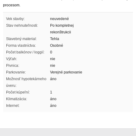
procesom.
Vek stavby:
neuvedené
Stav nehnuteľnosti:
Po kompletnej
rekonštrukcii
Stavebný material:
Tehla
Forma vlastníctva:
Osobné
Počet balkónov / loggií:
0
Výťah:
nie
Pivnica:
nie
Parkovanie:
Verejné parkovanie
Možnosť hypotekárneho
áno
úveru:
Počet kúpeľní:
1
Klimatizácia:
áno
Internet:
áno