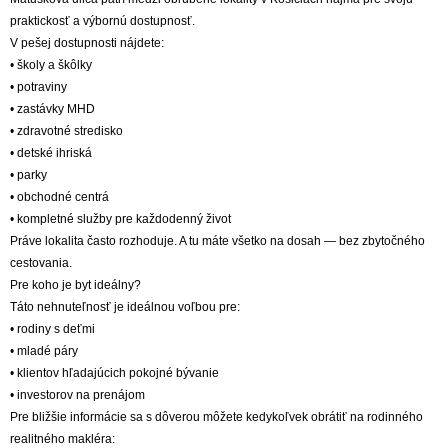
praktickosť a výbornú dostupnosť.
V pešej dostupnosti nájdete:
• školy a škôlky
• potraviny
• zastávky MHD
• zdravotné stredisko
• detské ihriská
• parky
• obchodné centrá
• kompletné služby pre každodenný život
Práve lokalita často rozhoduje. A tu máte všetko na dosah — bez zbytočného
cestovania.
Pre koho je byt ideálny?
Táto nehnuteľnosť je ideálnou voľbou pre:
• rodiny s deťmi
• mladé páry
• klientov hľadajúcich pokojné bývanie
• investorov na prenájom
Pre bližšie informácie sa s dôverou môžete kedykoľvek obrátiť na rodinného
realitného makléra: