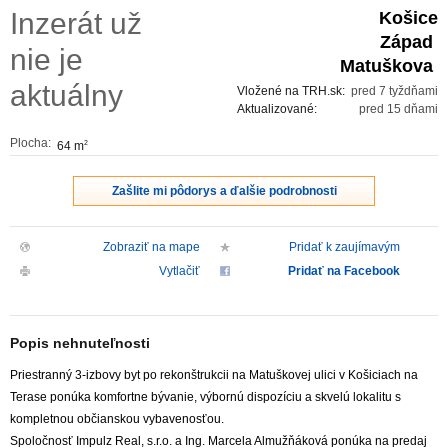
Inzerát už
Košice
ZVÝRAZNENIE REALITNÝCH INZERÁTOV
Západ
nie je
Matuškova
REKLAMA
aktuálny
Vložené na TRH.sk:
pred 7 tyždňami
Aktualizované:
pred 15 dňami
PARTNERI
Plocha:
64 m
2
OBCHODNÉ PODMIENKY
Zašlite mi pôdorys a ďalšie podrobnosti
KONTAKT
Zobraziť na mape
Pridať k zaujímavým
Vytlačiť
Pridať na Facebook
PRIPOMIENKY
Popis nehnuteľnosti
Priestranný 3-izbovy byt po rekonštrukcii na Matuškovej ulici v Košiciach na
Terase ponúka komfortne bývanie, výbornú dispozíciu a skvelú lokalitu s
kompletnou občianskou vybavenosťou.
Spoločnosť Impulz Real, s.r.o. a Ing. Marcela Almužňáková ponúka na predaj