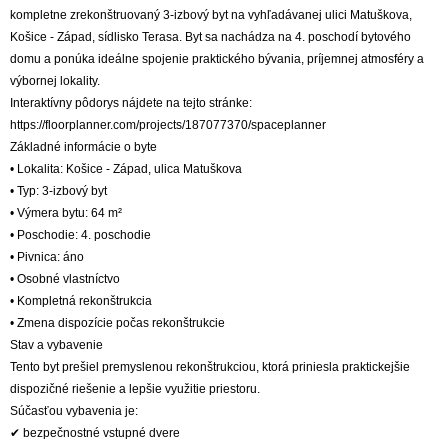
kompletne zrekonštruovaný 3-izbový byt na vyhľadávanej ulici Matuškova,
Košice - Západ, sídlisko Terasa. Byt sa nachádza na 4. poschodí bytového
domu a ponúka ideálne spojenie praktického bývania, príjemnej atmosféry a
výbornej lokality.
Interaktívny pôdorys nájdete na tejto stránke:
https://floorplanner.com/projects/187077370/spaceplanner
Základné informácie o byte
• Lokalita: Košice - Západ, ulica Matuškova
• Typ: 3-izbový byt
• Výmera bytu: 64 m²
• Poschodie: 4. poschodie
• Pivnica: áno
• Osobné vlastníctvo
• Kompletná rekonštrukcia
• Zmena dispozície počas rekonštrukcie
Stav a vybavenie
Tento byt prešiel premyslenou rekonštrukciou, ktorá priniesla praktickejšie
dispozičné riešenie a lepšie využitie priestoru.
Súčasťou vybavenia je:
✔ bezpečnostné vstupné dvere