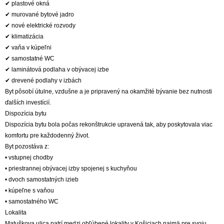
✔ plastové okná
✔ murované bytové jadro
✔ nové elektrické rozvody
✔ klimatizácia
✔ vaňa v kúpeľni
✔ samostatné WC
✔ laminátová podlaha v obývacej izbe
✔ drevené podlahy v izbách
Byt pôsobí útulne, vzdušne a je pripravený na okamžité bývanie bez nutnosti
ďalších investícií.
Dispozícia bytu
Dispozícia bytu bola počas rekonštrukcie upravená tak, aby poskytovala viac
komfortu pre každodenný život.
Byt pozostáva z:
• vstupnej chodby
• priestrannej obývacej izby spojenej s kuchyňou
• dvoch samostatných izieb
• kúpeľne s vaňou
• samostatného WC
Lokalita
Matuškova ulica patrí medzi obľúbené lokality v Košiciach najmä pre svoju