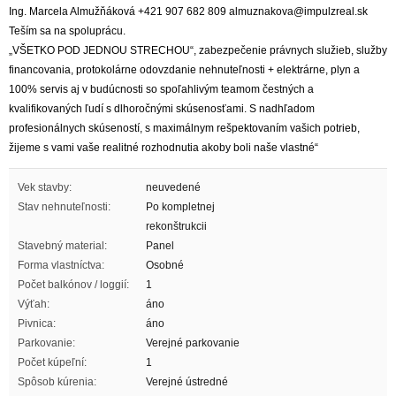
Ing. Marcela Almužňáková +421 907 682 809 almuznakova@impulzreal.sk
Teším sa na spoluprácu.
„VŠETKO POD JEDNOU STRECHOU“, zabezpečenie právnych služieb, služby
financovania, protokolárne odovzdanie nehnuteľnosti + elektrárne, plyn a
100% servis aj v budúcnosti so spoľahlivým teamom čestných a
kvalifikovaných ľudí s dlhoročnými skúsenosťami. S nadhľadom
profesionálnych skúseností, s maximálnym rešpektovaním vašich potrieb,
žijeme s vami vaše realitné rozhodnutia akoby boli naše vlastné“
Vek stavby:
neuvedené
Stav nehnuteľnosti:
Po kompletnej
rekonštrukcii
Stavebný material:
Panel
Forma vlastníctva:
Osobné
Počet balkónov / loggií:
1
Výťah:
áno
Pivnica:
áno
Parkovanie:
Verejné parkovanie
Počet kúpeľní:
1
Spôsob kúrenia:
Verejné ústredné