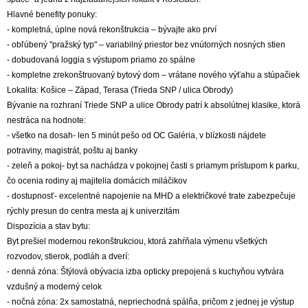
Hlavné benefity ponuky:
- kompletná, úplne nová rekonštrukcia – bývajte ako prví
- obľúbený "pražský typ" – variabilný priestor bez vnútorných nosných stien
- dobudovaná loggia s výstupom priamo zo spálne
- kompletne zrekonštruovaný bytový dom – vrátane nového výťahu a stúpačiek
Lokalita: Košice – Západ, Terasa (Trieda SNP / ulica Obrody)
Bývanie na rozhraní Triede SNP a ulice Obrody patrí k absolútnej klasike, ktorá
nestráca na hodnote:
- všetko na dosah- len 5 minút pešo od OC Galéria, v blízkosti nájdete
potraviny, magistrát, poštu aj banky
- zeleň a pokoj- byt sa nachádza v pokojnej časti s priamym prístupom k parku,
čo ocenia rodiny aj majitelia domácich miláčikov
- dostupnosť- excelentné napojenie na MHD a električkové trate zabezpečuje
rýchly presun do centra mesta aj k univerzitám
Dispozícia a stav bytu:
Byt prešiel modernou rekonštrukciou, ktorá zahŕňala výmenu všetkých
rozvodov, stierok, podláh a dverí:
- denná zóna: Štýlová obývacia izba opticky prepojená s kuchyňou vytvára
vzdušný a moderný celok
- nočná zóna: 2x samostatná, nepriechodná spálňa, pričom z jednej je výstup