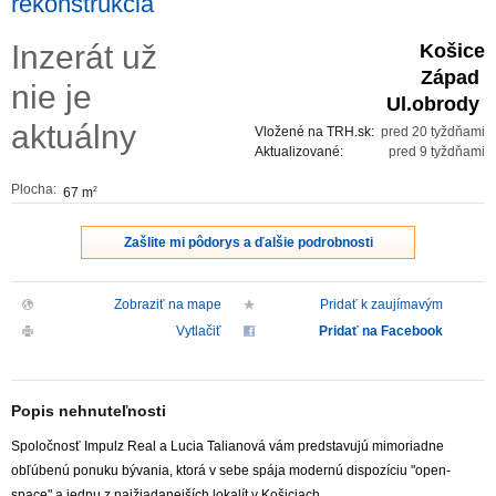
rekonštrukcia
ZVÝRAZNENIE REALITNÝCH INZERÁTOV
Inzerát už
Košice
Západ
nie je
REKLAMA
Ul.obrody
aktuálny
Vložené na TRH.sk:
pred 20 tyždňami
PARTNERI
Aktualizované:
pred 9 tyždňami
Plocha:
67 m
2
OBCHODNÉ PODMIENKY
Zašlite mi pôdorys a ďalšie podrobnosti
KONTAKT
Zobraziť na mape
Pridať k zaujímavým
PRIPOMIENKY
Vytlačiť
Pridať na Facebook
Popis nehnuteľnosti
Spoločnosť Impulz Real a Lucia Talianová vám predstavujú mimoriadne
obľúbenú ponuku bývania, ktorá v sebe spája modernú dispozíciu "open-
space" a jednu z najžiadanejších lokalít v Košiciach.