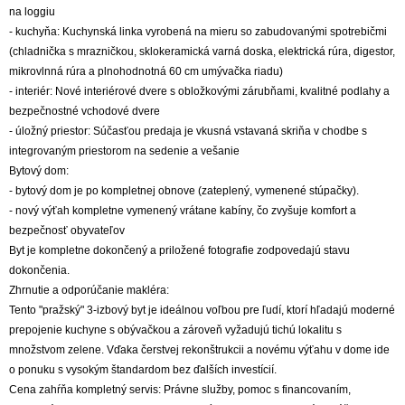
na loggiu
- kuchyňa: Kuchynská linka vyrobená na mieru so zabudovanými spotrebičmi
(chladnička s mrazničkou, sklokeramická varná doska, elektrická rúra, digestor,
mikrovlnná rúra a plnohodnotná 60 cm umývačka riadu)
- interiér: Nové interiérové dvere s obložkovými zárubňami, kvalitné podlahy a
bezpečnostné vchodové dvere
- úložný priestor: Súčasťou predaja je vkusná vstavaná skriňa v chodbe s
integrovaným priestorom na sedenie a vešanie
Bytový dom:
- bytový dom je po kompletnej obnove (zateplený, vymenené stúpačky).
- nový výťah kompletne vymenený vrátane kabíny, čo zvyšuje komfort a
bezpečnosť obyvateľov
Byt je kompletne dokončený a priložené fotografie zodpovedajú stavu
dokončenia.
Zhrnutie a odporúčanie makléra:
Tento "pražský" 3-izbový byt je ideálnou voľbou pre ľudí, ktorí hľadajú moderné
prepojenie kuchyne s obývačkou a zároveň vyžadujú tichú lokalitu s
množstvom zelene. Vďaka čerstvej rekonštrukcii a novému výťahu v dome ide
o ponuku s vysokým štandardom bez ďalších investícií.
Cena zahŕňa kompletný servis: Právne služby, pomoc s financovaním,