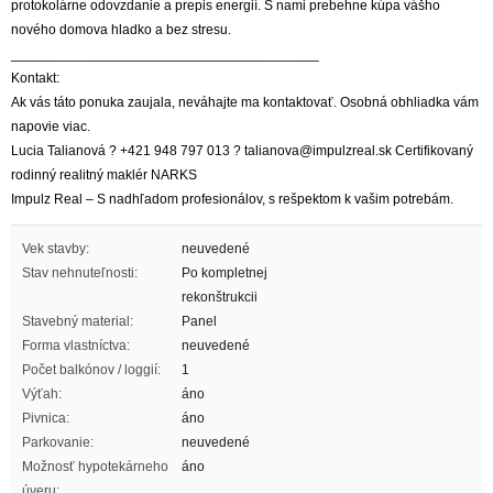
protokolárne odovzdanie a prepis energií. S nami prebehne kúpa vášho
nového domova hladko a bez stresu.
________________________________________
Kontakt:
Ak vás táto ponuka zaujala, neváhajte ma kontaktovať. Osobná obhliadka vám
napovie viac.
Lucia Talianová ? +421 948 797 013 ? talianova@impulzreal.sk Certifikovaný
rodinný realitný maklér NARKS
Impulz Real – S nadhľadom profesionálov, s rešpektom k vašim potrebám.
Vek stavby:
neuvedené
Stav nehnuteľnosti:
Po kompletnej
rekonštrukcii
Stavebný material:
Panel
Forma vlastníctva:
neuvedené
Počet balkónov / loggií:
1
Výťah:
áno
Pivnica:
áno
Parkovanie:
neuvedené
Možnosť hypotekárneho
áno
úveru: