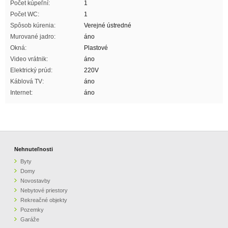
Počet kúpeľní:
1
Počet WC:
1
Spôsob kúrenia:
Verejné ústredné
Murované jadro:
áno
Okná:
Plastové
Video vrátnik:
áno
Elektrický prúd:
220V
Káblová TV:
áno
Internet:
áno
Nehnuteľnosti
Byty
Domy
Novostavby
Nebytové priestory
Rekreačné objekty
Pozemky
Garáže