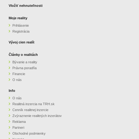
Vložiť nehnuteľnosti
Moje reality
Prihlásenie
Registrácia
Vývoj cien realít
Články o realitách
Bývanie a reality
Právna poradňa
Financie
O nás
Info
O nás
Realitná inzercia na TRH.sk
Cenník realitnej inzercie
Zvýraznenie realitných inzerátov
Reklama
Partneri
Obchodné podmienky