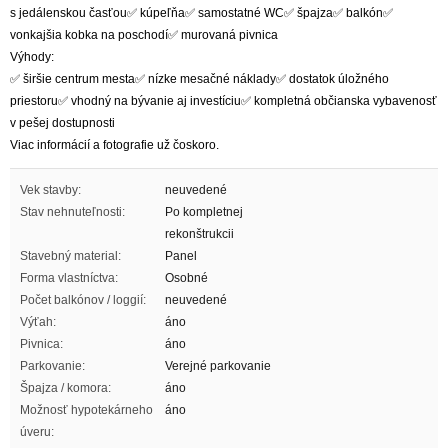
s jedálenskou časťou✅ kúpeľňa✅ samostatné WC✅ špajza✅ balkón✅
vonkajšia kobka na poschodí✅ murovaná pivnica
Výhody:
✅ širšie centrum mesta✅ nízke mesačné náklady✅ dostatok úložného
priestoru✅ vhodný na bývanie aj investíciu✅ kompletná občianska vybavenosť
v pešej dostupnosti
Viac informácií a fotografie už čoskoro.
Vek stavby:
neuvedené
Stav nehnuteľnosti:
Po kompletnej
rekonštrukcii
Stavebný material:
Panel
Forma vlastníctva:
Osobné
Počet balkónov / loggií:
neuvedené
Výťah:
áno
Pivnica:
áno
Parkovanie:
Verejné parkovanie
Špajza / komora:
áno
Možnosť hypotekárneho
áno
úveru: