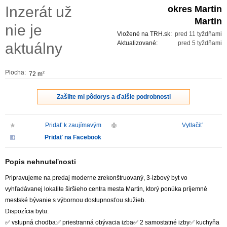
Inzerát už
okres Martin
ZVÝRAZNENIE REALITNÝCH INZERÁTOV
Martin
nie je
Vložené na TRH.sk:
pred 11 tyždňami
REKLAMA
Aktualizované:
pred 5 tyždňami
aktuálny
PARTNERI
Plocha:
72 m
2
OBCHODNÉ PODMIENKY
Zašlite mi pôdorys a ďalšie podrobnosti
KONTAKT
Pridať k zaujímavým
Vytlačiť
Pridať na Facebook
PRIPOMIENKY
Popis nehnuteľnosti
Pripravujeme na predaj moderne zrekonštruovaný, 3-izbový byt vo
vyhľadávanej lokalite širšieho centra mesta Martin, ktorý ponúka príjemné
mestské bývanie s výbornou dostupnosťou služieb.
Dispozícia bytu:
✅ vstupná chodba✅ priestranná obývacia izba✅ 2 samostatné izby✅ kuchyňa