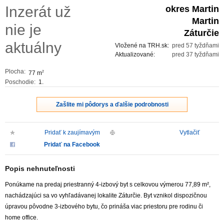
Inzerát už
okres Martin
ZVÝRAZNENIE REALITNÝCH INZERÁTOV
Martin
nie je
Záturčie
REKLAMA
aktuálny
Vložené na TRH.sk:
pred 57 tyždňami
Aktualizované:
pred 37 tyždňami
PARTNERI
Plocha:
77 m
2
Poschodie:
1.
OBCHODNÉ PODMIENKY
Zašlite mi pôdorys a ďalšie podrobnosti
KONTAKT
Pridať k zaujímavým
Vytlačiť
PRIPOMIENKY
Pridať na Facebook
Popis nehnuteľnosti
Ponúkame na predaj priestranný 4-izbový byt s celkovou výmerou 77,89 m²,
nachádzajúci sa vo vyhľadávanej lokalite Záturčie. Byt vznikol dispozičnou
úpravou pôvodne 3-izbového bytu, čo prináša viac priestoru pre rodinu či
home office.