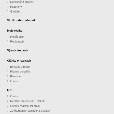
Rekreačné objekty
Pozemky
Garáže
Vložiť nehnuteľnosti
Moje reality
Prihlásenie
Registrácia
Vývoj cien realít
Články o realitách
Bývanie a reality
Právna poradňa
Financie
O nás
Info
O nás
Realitná inzercia na TRH.sk
Cenník realitnej inzercie
Zvýraznenie realitných inzerátov