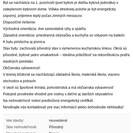
Byt sa nachádza na 1. poschodí (pod bytom je ďalšia bytová jednotka) v
zateplenom bytovom dome. Vďaka stredovej polohe je byt energeticky
úsporný, príjemne teplý počas zimných mesiacov.
Dispozičné riešenie:
Východná orientácia: dve samostatné izby a spálňa
Západná orientácia: priestranná obývačka a kuchyňa so vstupom na balkón
K bytu prislúcha aj pivnica
Stav bytu: zachovalý pôvodný stav s vymenenou kuchynskou linkou. Okná sú
pôvodné, bytové jadro umakartové – ideálna príležitosť na rekonštrukciu podľa
vlastných predstáv.
Občianska vybavenosť:
V tesnej blízkosti sa nachádzajú základná škola, materská škola, viacero
obchodov a potravín
V okolí sú športové ihriská, pohostinstvá a iná občianska vybavenosť
Pokojné prostredie vhodné pre rodiny s deťmi aj starších obyvateľov
Na nehnuteľnosť nebol predložený energetický certifkát.
Neváhajte nás kontaktovať pre viac informácií alebo dohodnutie obhliadky!
Vek stavby:
neuvedené
Stav nehnuteľnosti:
Pôvodný