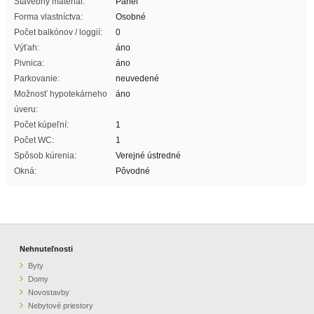
Stavebný material:
Panel
Forma vlastníctva:
Osobné
Počet balkónov / loggií:
0
Výťah:
áno
Pivnica:
áno
Parkovanie:
neuvedené
Možnosť hypotekárneho
áno
úveru:
Počet kúpeľní:
1
Počet WC:
1
Spôsob kúrenia:
Verejné ústredné
Okná:
Pôvodné
Nehnuteľnosti
Byty
Domy
Novostavby
Nebytové priestory