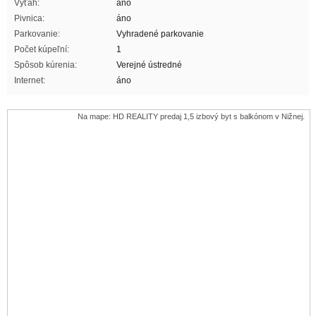
Výťah:
áno
Pivnica:
áno
Parkovanie:
Vyhradené parkovanie
Počet kúpeľní:
1
Spôsob kúrenia:
Verejné ústredné
Internet:
áno
Na mape: HD REALITY predaj 1,5 izbový byt s balkónom v Nižnej.