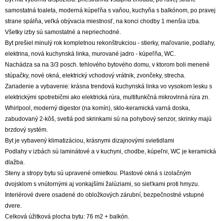
samostatná toaleta, moderná kúpeľňa s vaňou, kuchyňa s balkónom, po pravej
strane spálňa, veľká obývacia miestnosť, na konci chodby 1 menšia izba.
Všetky izby sú samostatné a nepriechodné.
Byt prešiel minulý rok kompletnou rekonštrukciou - stierky, maľovanie, podlahy,
elektrina, nová kuchynská linka, murované jadro - kúpeľňa, WC.
Nachádza sa na 3/3 posch. tehlového bytového domu, v ktorom boli menené
stúpačky, nové okná, elektrický vchodový vrátnik, zvončeky, strecha.
Zariadenie a vybavenie: krásna trendová kuchynská linka vo vysokom lesku s
elektrickými spotrebičmi ako elektrická rúra, multifunkčná mikrovlnná rúra zn.
Whirlpool, moderný digestor (na komín), sklo-keramická varná doska,
zabudovaný 2-kôš, svetlá pod skrinkami sú na pohybový senzor, skrinky majú
brzdový systém.
Byt je vybavený klimatizáciou, krásnymi dizajnovými svietidlami
Podlahy v izbách sú laminátové a v kuchyni, chodbe, kúpeľni, WC je keramická
dlažba.
Steny a stropy bytu sú upravené omietkou. Plastové okná s izolačným
dvojsklom s vnútornými aj vonkajšími žalúziami, so sieťkami proti hmyzu.
Interiérové dvere osadené do obložkových zárubní, bezpečnostné vstupné
dvere.
Celková úžitková plocha bytu: 76 m2 + balkón.