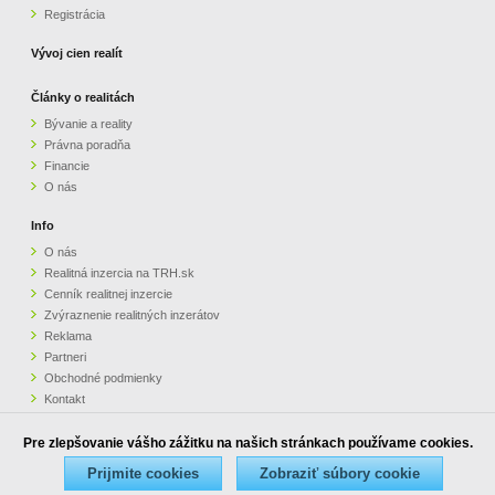
Registrácia
Vývoj cien realít
Články o realitách
Bývanie a reality
Právna poradňa
Financie
O nás
Info
O nás
Realitná inzercia na TRH.sk
Cenník realitnej inzercie
Zvýraznenie realitných inzerátov
Reklama
Partneri
Obchodné podmienky
Kontakt
Pripomienky
Pre zlepšovanie vášho zážitku na našich stránkach používame cookies.
Copyright © 1998 - 2026 www.trh.sk - Kompletný TRH nehnuteľností