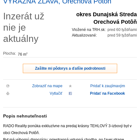
VÝRAZNÁ ZĽAVA, Orechová Potôň
ZVÝRAZNENIE REALITNÝCH INZERÁTOV
Inzerát už
okres Dunajská Streda
Orechová Potôň
nie je
REKLAMA
Vložené na TRH.sk:
pred 60 tyždňami
Aktualizované:
pred 59 tyždňami
aktuálny
PARTNERI
Plocha:
76 m
2
OBCHODNÉ PODMIENKY
Zašlite mi pôdorys a ďalšie podrobnosti
KONTAKT
Zobraziť na mape
Pridať k zaujímavým
PRIPOMIENKY
Vytlačiť
Pridať na Facebook
Popis nehnuteľnosti
RADO Reality ponúka exkluzívne na predaj krásny TEHLOVÝ 3-izbový byt v
obci Orechová Potôň.
Byt má výbornú dispozíciu: priestranná vstupná chodba, po ľavej strane