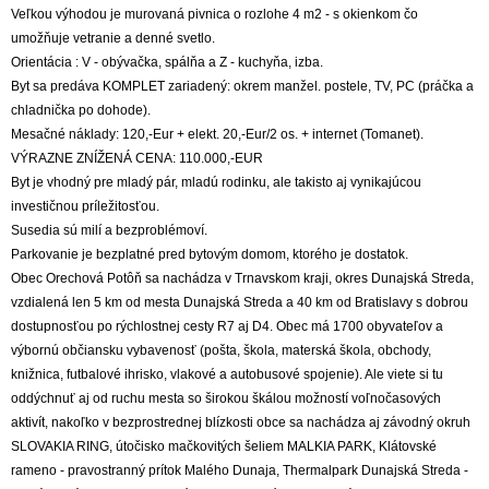
Veľkou výhodou je murovaná pivnica o rozlohe 4 m2 - s okienkom čo
umožňuje vetranie a denné svetlo.
Orientácia : V - obývačka, spálňa a Z - kuchyňa, izba.
Byt sa predáva KOMPLET zariadený: okrem manžel. postele, TV, PC (práčka a
chladnička po dohode).
Mesačné náklady: 120,-Eur + elekt. 20,-Eur/2 os. + internet (Tomanet).
VÝRAZNE ZNÍŽENÁ CENA: 110.000,-EUR
Byt je vhodný pre mladý pár, mladú rodinku, ale takisto aj vynikajúcou
investičnou príležitosťou.
Susedia sú milí a bezproblémoví.
Parkovanie je bezplatné pred bytovým domom, ktorého je dostatok.
Obec Orechová Potôň sa nachádza v Trnavskom kraji, okres Dunajská Streda,
vzdialená len 5 km od mesta Dunajská Streda a 40 km od Bratislavy s dobrou
dostupnosťou po rýchlostnej cesty R7 aj D4. Obec má 1700 obyvateľov a
výbornú občiansku vybavenosť (pošta, škola, materská škola, obchody,
knižnica, futbalové ihrisko, vlakové a autobusové spojenie). Ale viete si tu
oddýchnuť aj od ruchu mesta so širokou škálou možností voľnočasových
aktivít, nakoľko v bezprostrednej blízkosti obce sa nachádza aj závodný okruh
SLOVAKIA RING, útočisko mačkovitých šeliem MALKIA PARK, Klátovské
rameno - pravostranný prítok Malého Dunaja, Thermalpark Dunajská Streda -