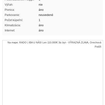
Výťah:
nie
Pivnica:
áno
Parkovanie:
neuvedené
Počet kúpeľní:
1
Klimatizácia:
áno
Internet:
áno
Na mape: RADO | IBA U NÁS! Len 110.000€ 3iz.byt - VÝRAZNÁ ZĽAVA, Orechová
Potôň