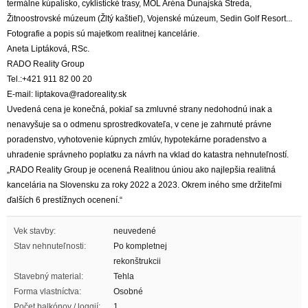
termálne kúpalisko, cyklistické trasy, MOL Aréna Dunajská Streda,
Žitnoostrovské múzeum (Žltý kaštieľ), Vojenské múzeum, Sedin Golf Resort...
Fotografie a popis sú majetkom realitnej kancelárie.
Aneta Liptáková, RSc.
RADO Reality Group
Tel.:+421 911 82 00 20
E-mail: liptakova@radoreality.sk
Uvedená cena je konečná, pokiaľ sa zmluvné strany nedohodnú inak a
nenavyšuje sa o odmenu sprostredkovateľa, v cene je zahrnuté právne
poradenstvo, vyhotovenie kúpnych zmlúv, hypotekárne poradenstvo a
uhradenie správneho poplatku za návrh na vklad do katastra nehnuteľností.
„RADO Reality Group je ocenená Realitnou úniou ako najlepšia realitná
kancelária na Slovensku za roky 2022 a 2023. Okrem iného sme držiteľmi
ďalších 6 prestížnych ocenení.“
Vek stavby:
neuvedené
Stav nehnuteľnosti:
Po kompletnej
rekonštrukcii
Stavebný material:
Tehla
Forma vlastníctva:
Osobné
Počet balkónov / loggií:
1