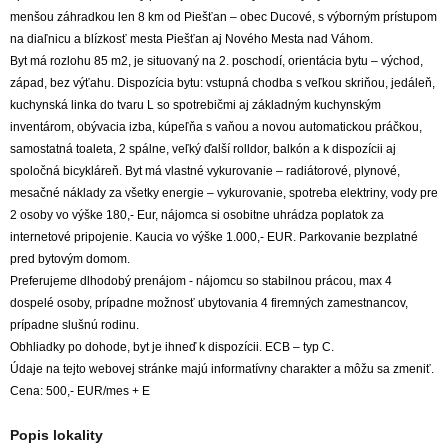
menšou záhradkou len 8 km od Piešťan – obec Ducové, s výborným prístupom
na diaľnicu a blízkosť mesta Piešťan aj Nového Mesta nad Váhom.
Byt má rozlohu 85 m2, je situovaný na 2. poschodí, orientácia bytu – východ,
západ, bez výťahu. Dispozícia bytu: vstupná chodba s veľkou skriňou, jedáleň,
kuchynská linka do tvaru L so spotrebičmi aj základným kuchynským
inventárom, obývacia izba, kúpeľňa s vaňou a novou automatickou práčkou,
samostatná toaleta, 2 spálne, veľký ďalší rolldor, balkón a k dispozícii aj
spoločná bicykláreň. Byt má vlastné vykurovanie – radiátorové, plynové,
mesačné náklady za všetky energie – vykurovanie, spotreba elektriny, vody pre
2 osoby vo výške 180,- Eur, nájomca si osobitne uhrádza poplatok za
internetové pripojenie. Kaucia vo výške 1.000,- EUR. Parkovanie bezplatné
pred bytovým domom.
Preferujeme dlhodobý prenájom - nájomcu so stabilnou prácou, max 4
dospelé osoby, prípadne možnosť ubytovania 4 firemných zamestnancov,
prípadne slušnú rodinu.
Obhliadky po dohode, byt je ihneď k dispozícii. ECB – typ C.
Údaje na tejto webovej stránke majú informatívny charakter a môžu sa zmeniť.
Cena: 500,- EUR/mes + E
Popis lokality