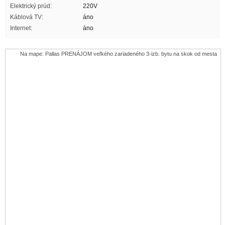
Elektrický prúd:
220V
Káblová TV:
áno
Internet:
áno
Na mape: Pallas PRENÁJOM veľkého zariadeného 3-izb. bytu na skok od mesta