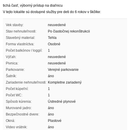
tichá časť, výborný prístup na diaľnicu
V tejto lokalite sú dostupné služby pre deti do 6 rokov v škôlke:
Vek stavby:
neuvedené
Stav nehnuteľnosti:
Po čiastočnej rekonštrukcii
Stavebný material:
Tehla
Forma vlastníctva:
Osobné
Počet balkónov / loggií:
1
Výťah:
neuvedené
Pivnica:
neuvedené
Parkovanie:
Verejné parkovanie
Šatník:
áno
Zariadenie nehnuteľnosti:
Kompletne zariadený
Počet kúpeľní:
1
Počet WC:
1
Spôsob kúrenia:
Ústredné plynové
Murované jadro:
áno
Bezpečnostné dvere:
áno
Okná:
Plastové
Video vrátnik:
áno