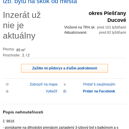
izb. bytu na skok od mesta
ZVÝRAZNENIE REALITNÝCH INZERÁTOV
Inzerát už
okres Piešťany
Ducové
nie je
REKLAMA
Vložené na TRH.sk:
pred 101 tyždňami
Aktualizované:
pred 82 tyždňami
aktuálny
PARTNERI
Plocha:
85 m
2
OBCHODNÉ PODMIENKY
Poschodie:
2. / 2
KONTAKT
Zašlite mi pôdorys a ďalšie podrobnosti
PRIPOMIENKY
Zobraziť na mape
Pridať k zaujímavým
Vytlačiť
Pridať na Facebook
Popis nehnuteľnosti
č. 9816
- ponúkame na dlhodobý prenájom zariadený 3-izbový byt s balkónom a s