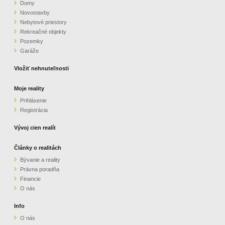
Domy
Novostavby
Nebytové priestory
Rekreačné objekty
Pozemky
Garáže
Vložiť nehnuteľnosti
Moje reality
Prihlásenie
Registrácia
Vývoj cien realít
Články o realitách
Bývanie a reality
Právna poradňa
Financie
O nás
Info
O nás