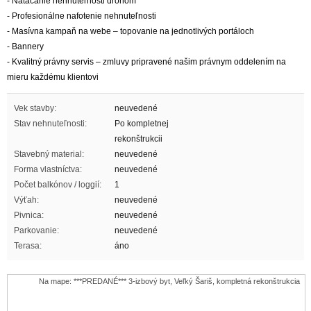
- Natáčanie nehnuteľnosti dronom
- Profesionálne nafotenie nehnuteľnosti
- Masívna kampaň na webe – topovanie na jednotlivých portáloch
- Bannery
- Kvalitný právny servis – zmluvy pripravené našim právnym oddelením na
mieru každému klientovi
Vek stavby:
neuvedené
Stav nehnuteľnosti:
Po kompletnej
rekonštrukcii
Stavebný material:
neuvedené
Forma vlastníctva:
neuvedené
Počet balkónov / loggií:
1
Výťah:
neuvedené
Pivnica:
neuvedené
Parkovanie:
neuvedené
Terasa:
áno
Na mape: ***PREDANÉ*** 3-izbový byt, Veľký Šariš, kompletná rekonštrukcia