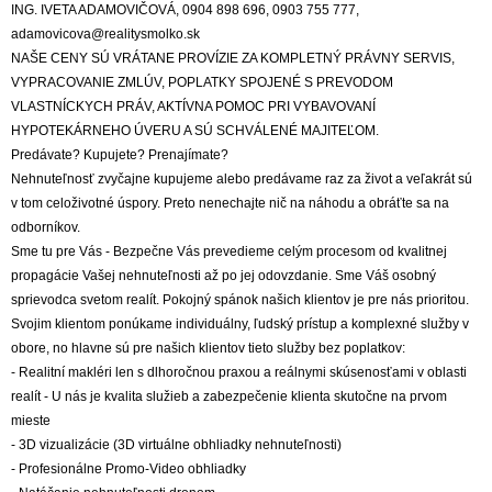
ING. IVETA ADAMOVIČOVÁ, 0904 898 696, 0903 755 777,
adamovicova@realitysmolko.sk
NAŠE CENY SÚ VRÁTANE PROVÍZIE ZA KOMPLETNÝ PRÁVNY SERVIS,
VYPRACOVANIE ZMLÚV, POPLATKY SPOJENÉ S PREVODOM
VLASTNÍCKYCH PRÁV, AKTÍVNA POMOC PRI VYBAVOVANÍ
HYPOTEKÁRNEHO ÚVERU A SÚ SCHVÁLENÉ MAJITEĽOM.
Predávate? Kupujete? Prenajímate?
Nehnuteľnosť zvyčajne kupujeme alebo predávame raz za život a veľakrát sú
v tom celoživotné úspory. Preto nenechajte nič na náhodu a obráťte sa na
odborníkov.
Sme tu pre Vás - Bezpečne Vás prevedieme celým procesom od kvalitnej
propagácie Vašej nehnuteľnosti až po jej odovzdanie. Sme Váš osobný
sprievodca svetom realít. Pokojný spánok našich klientov je pre nás prioritou.
Svojim klientom ponúkame individuálny, ľudský prístup a komplexné služby v
obore, no hlavne sú pre našich klientov tieto služby bez poplatkov:
- Realitní makléri len s dlhoročnou praxou a reálnymi skúsenosťami v oblasti
realít - U nás je kvalita služieb a zabezpečenie klienta skutočne na prvom
mieste
- 3D vizualizácie (3D virtuálne obhliadky nehnuteľnosti)
- Profesionálne Promo-Video obhliadky