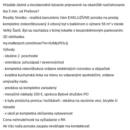
Hľadáte útulné a bezstarostné bývanie pripravené na okamžité nasťahovanie
iba 5 min. od Prešova?
Reality Smolko - realitná kancelária Vám EXKLUZÍVNE ponúka na predaj
kompletne zrekonštruovaný 3-izbový byt s balkónom o výmere 56 m² v meste
Veľký Šariš. Byt sa nachádza v tichej lokalite s bezproblémovým parkovaním.
3D obhliadka:
my.matterport.com/show/?m=HzMjsPfJvJj
Výhody
- ideálne 2. poschodie
- orientácia: juhozápad / severovýchod
- kompletná rekonštrukcia vrátane elektrických rozvodov a stúpačiek
- kvalitná kuchynská linka na mieru so vstavanými spotrebičmi, vrátane
umývačky riadu
- predáva sa kompletne zariadený
- mesačné náklady 200 €, správca Bytové družstvo PO
- k bytu prislúcha pivnica / kočikáreň– ideálna na sezónne veci, bicykle či
náradie
- v okolí je kompletná občianska vybavenosť
Cena nehnuteľnosti na vyžiadanie v RK
Ak Vás naša ponuka zaujala neváhajte ma kontaktovať.