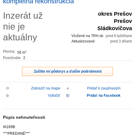
kompletná rekonštrukcia
ZVÝRAZNENIE REALITNÝCH INZERÁTOV
Inzerát už
okres Prešov
Prešov
nie je
REKLAMA
Sládkovičova
aktuálny
Vložené na TRH.sk:
pred 6 tyždňami
PARTNERI
Aktualizované:
pred 3 dňami
Plocha:
56 m
2
OBCHODNÉ PODMIENKY
Poschodie:
2.
KONTAKT
Zašlite mi pôdorys a ďalšie podrobnosti
PRIPOMIENKY
Zobraziť na mape
Pridať k zaujímavým
Vytlačiť
Pridať na Facebook
Popis nehnuteľnosti
IA169B
***PREDANÉ***