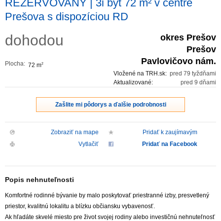
REZERVOVANÝ | 3i byt 72 m² v centre
Prešova s dispozíciou RD
dohodou
okres Prešov
Prešov
Pavlovičovo nám.
Plocha:
72 m
2
Vložené na TRH.sk:
pred 79 tyždňami
Aktualizované:
pred 9 dňami
Zašlite mi pôdorys a ďalšie podrobnosti
Zobraziť na mape
Pridať k zaujímavým
Vytlačiť
Pridať na Facebook
Popis nehnuteľnosti
Komfortné rodinné bývanie by malo poskytovať priestranné izby, presvetlený
priestor, kvalitnú lokalitu a blízku občiansku vybavenosť.
Ak hľadáte skvelé miesto pre život svojej rodiny alebo investičnú nehnuteľnosť