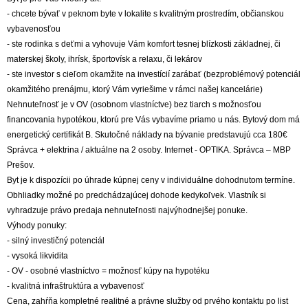
- chcete bývať v peknom byte v lokalite s kvalitným prostredím, občianskou
vybavenosťou
- ste rodinka s deťmi a vyhovuje Vám komfort tesnej blízkosti základnej, či
materskej školy, ihrísk, športovísk a relaxu, či lekárov
- ste investor s cieľom okamžite na investícií zarábať (bezproblémový potenciál
okamžitého prenájmu, ktorý Vám vyriešime v rámci našej kancelárie)
Nehnuteľnosť je v OV (osobnom vlastníctve) bez tiarch s možnosťou
financovania hypotékou, ktorú pre Vás vybavíme priamo u nás. Bytový dom má
energetický certifikát B. Skutočné náklady na bývanie predstavujú cca 180€
Správca + elektrina / aktuálne na 2 osoby. Internet - OPTIKA. Správca – MBP
Prešov.
Byt je k dispozícii po úhrade kúpnej ceny v individuálne dohodnutom termíne.
Obhliadky možné po predchádzajúcej dohode kedykoľvek. Vlastník si
vyhradzuje právo predaja nehnuteľnosti najvýhodnejšej ponuke.
Výhody ponuky:
- silný investičný potenciál
- vysoká likvidita
- OV - osobné vlastníctvo = možnosť kúpy na hypotéku
- kvalitná infraštruktúra a vybavenosť
Cena, zahŕňa kompletné realitné a právne služby od prvého kontaktu po list