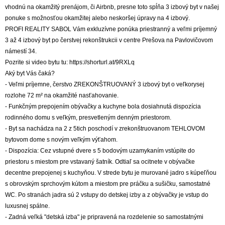
vhodnú na okamžitý prenájom, či Airbnb, presne toto spĺňa 3 izbový byt v našej
ponuke s možnosťou okamžitej alebo neskoršej úpravy na 4 izbový.
PROFI REALITY SABOL Vám exkluzívne ponúka priestranný a veľmi príjemný
3 až 4 izbový byt po čerstvej rekonštrukcii v centre Prešova na Pavlovičovom
námestí 34.
Pozrite si video bytu tu: https://shorturl.at/9RXLq
Aký byt Vás čaká?
- Veľmi príjemne, čerstvo ZREKONŠTRUOVANÝ 3 izbový byt o veľkorysej
rozlohe 72 m² na okamžité nasťahovanie.
- Funkčným prepojením obývačky a kuchyne bola dosiahnutá dispozícia
rodinného domu s veľkým, presvetleným denným priestorom.
- Byt sa nachádza na 2 z 5tich poschodí v zrekonštruovanom TEHLOVOM
bytovom dome s novým veľkým výťahom.
- Dispozícia: Cez vstupné dvere s 5 bodovým uzamykaním vstúpite do
priestoru s miestom pre vstavaný šatník. Odtiaľ sa ocitnete v obývačke
decentne prepojenej s kuchyňou. V strede bytu je murované jadro s kúpeľňou
s obrovským sprchovým kútom a miestom pre práčku a sušičku, samostatné
WC. Po stranách jadra sú 2 vstupy do detskej izby a z obývačky je vstup do
luxusnej spálne.
- Zadná veľká "detská izba" je pripravená na rozdelenie so samostatnými