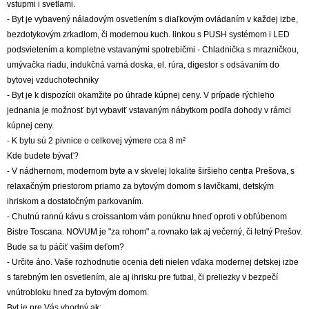
vstupmi i svetlami.
- Byt je vybavený náladovým osvetlením s diaľkovým ovládaním v každej izbe,
bezdotykovým zrkadlom, či modernou kuch. linkou s PUSH systémom i LED
podsvietením a kompletne vstavanými spotrebičmi - Chladnička s mrazničkou,
umývačka riadu, indukčná varná doska, el. rúra, digestor s odsávaním do
bytovej vzduchotechniky
- Byt je k dispozícii okamžite po úhrade kúpnej ceny. V prípade rýchleho
jednania je možnosť byt vybaviť vstavaným nábytkom podľa dohody v rámci
kúpnej ceny.
- K bytu sú 2 pivnice o celkovej výmere cca 8 m²
Kde budete bývať?
- V nádhernom, modernom byte a v skvelej lokalite širšieho centra Prešova, s
relaxačným priestorom priamo za bytovým domom s lavičkami, detským
ihriskom a dostatočným parkovaním.
- Chutnú rannú kávu s croissantom vám ponúknu hneď oproti v obľúbenom
Bistre Toscana. NOVUM je "za rohom" a rovnako tak aj večerný, či letný Prešov.
Bude sa tu páčiť vašim deťom?
- Určite áno. Vaše rozhodnutie ocenia deti nielen vďaka modernej detskej izbe
s farebným len osvetlením, ale aj ihrisku pre futbal, či preliezky v bezpečí
vnútrobloku hneď za bytovým domom.
Byt je pre Vás vhodný ak: