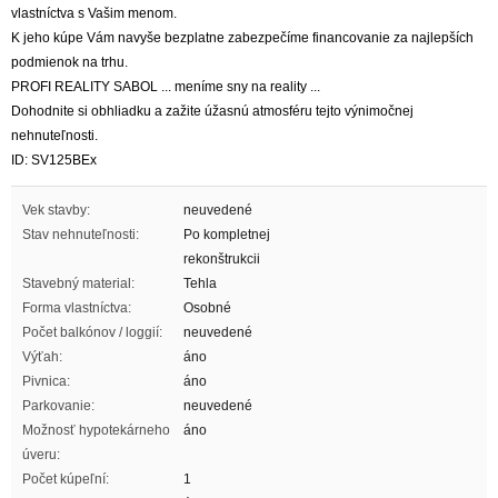
vlastníctva s Vašim menom.
K jeho kúpe Vám navyše bezplatne zabezpečíme financovanie za najlepších
podmienok na trhu.
PROFI REALITY SABOL ... meníme sny na reality ...
Dohodnite si obhliadku a zažite úžasnú atmosféru tejto výnimočnej
nehnuteľnosti.
ID: SV125BEx
Vek stavby:
neuvedené
Stav nehnuteľnosti:
Po kompletnej
rekonštrukcii
Stavebný material:
Tehla
Forma vlastníctva:
Osobné
Počet balkónov / loggií:
neuvedené
Výťah:
áno
Pivnica:
áno
Parkovanie:
neuvedené
Možnosť hypotekárneho
áno
úveru:
Počet kúpeľní:
1