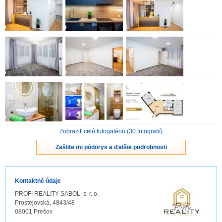
ZVÝRAZNENIE REALITNÝCH INZERÁTOV
REKLAMA
PARTNERI
OBCHODNÉ PODMIENKY
KONTAKT
Zobraziť celú fotogalériu (30 fotografií)
PRIPOMIENKY
Zašlite mi pôdorys a ďalšie podrobnosti
Kontaktné údaje
PROFI REALITY SABOL, s. r. o.
Prostejovská, 4843/48
08001 Prešov