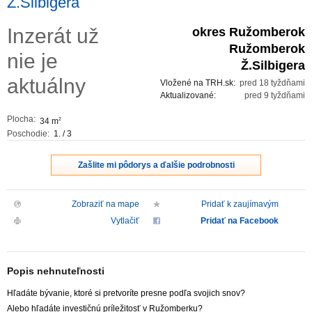
Ž.Silbigera
ZVÝRAZNENIE REALITNÝCH INZERÁTOV
Inzerát už
okres Ružomberok
Ružomberok
nie je
REKLAMA
Ž.Silbigera
aktuálny
Vložené na TRH.sk:
pred 18 tyždňami
PARTNERI
Aktualizované:
pred 9 tyždňami
Plocha:
34 m
2
OBCHODNÉ PODMIENKY
Poschodie:
1. / 3
KONTAKT
Zašlite mi pôdorys a ďalšie podrobnosti
PRIPOMIENKY
Zobraziť na mape
Pridať k zaujímavým
Vytlačiť
Pridať na Facebook
Popis nehnuteľnosti
Hľadáte bývanie, ktoré si pretvoríte presne podľa svojich snov?
Alebo hľadáte investičnú príležitosť v Ružomberku?