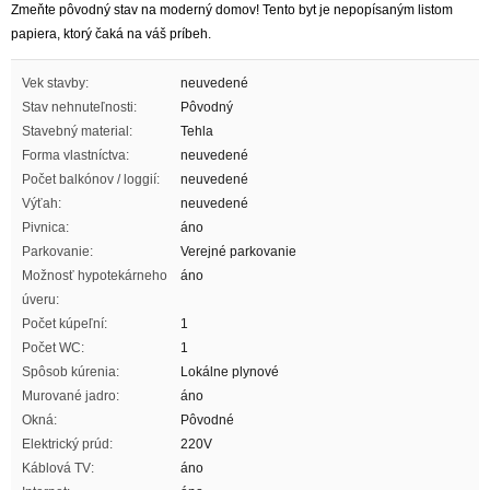
Zmeňte pôvodný stav na moderný domov! Tento byt je nepopísaným listom
papiera, ktorý čaká na váš príbeh.
Vek stavby:
neuvedené
Stav nehnuteľnosti:
Pôvodný
Stavebný material:
Tehla
Forma vlastníctva:
neuvedené
Počet balkónov / loggií:
neuvedené
Výťah:
neuvedené
Pivnica:
áno
Parkovanie:
Verejné parkovanie
Možnosť hypotekárneho
áno
úveru:
Počet kúpeľní:
1
Počet WC:
1
Spôsob kúrenia:
Lokálne plynové
Murované jadro:
áno
Okná:
Pôvodné
Elektrický prúd:
220V
Káblová TV:
áno