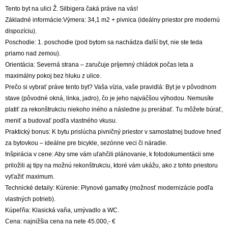
Tento byt na ulici Ž. Silbigera čaká práve na vás!
Základné informácie:Výmera: 34,1 m2 + pivnica (ideálny priestor pre modernú
dispozíciu).
Poschodie: 1. poschodie (pod bytom sa nachádza ďalší byt, nie ste teda
priamo nad zemou).
Orientácia: Severná strana – zaručuje príjemný chládok počas leta a
maximálny pokoj bez hluku z ulice.
Prečo si vybrať práve tento byt? Vaša vízia, vaše pravidlá: Byt je v pôvodnom
stave (pôvodné okná, linka, jadro), čo je jeho najväčšou výhodou. Nemusíte
platiť za rekonštrukciu niekoho iného a následne ju prerábať. Tu môžete búrať,
meniť a budovať podľa vlastného vkusu.
Praktický bonus: K bytu prislúcha pivničný priestor v samostatnej budove hneď
za bytovkou – ideálne pre bicykle, sezónne veci či náradie.
Inšpirácia v cene: Aby sme vám uľahčili plánovanie, k fotodokumentácii sme
priložili aj tipy na možnú rekonštrukciu, ktoré vám ukážu, ako z tohto priestoru
vyťažiť maximum.
Technické detaily: Kúrenie: Plynové gamatky (možnosť modernizácie podľa
vlastných potrieb).
Kúpeľňa: Klasická vaňa, umývadlo a WC.
Cena: najnižšia cena na nete 45.000,- €