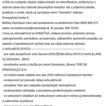
Určite sa v prípade záujmu nájde priestor na rekonštrukciu, avšak byt je v
dobrom stave bez nutnosti výraznejších investícii. Ide o príjemnú lokalitu
prakticky v centre, ktorá sa nachádza mimo "hlavného" sídliska.
Energetická trieda G.
Bližšie informácie Vám radi poskytneme na telefónnom čísle 0908 996 875
alebo na martinvozar@haloreality.sk. ID ponuky: NM-70191
Cena za nehnuteľnosť je KONEČNÁ, vrátane provízie, právneho servisu
zabezpečeného advokátom, poradenstva, základného správneho poplatku na
katastri a hypotekárnych služieb (viac na našej webovej stránke).
U NÁS MÁTE ISTOTU: --------------------------------------------------------
- pre vašu bezpečnosť sme členom ZDRUŽENIA REALITNÝCH KANCELÁRIÍ
SLOVENSKA - ZRKS
- prvotriedny servis a služby po celom Slovensku, dôvera TISÍCOK
PREDÁVAJÚCICH
- na našom webe nájdete viac ako 2000 referencií spokojných klientov
- nestrannosť pri prevode Vašej nehnuteľnosti
- poradíme Vám ako najlepšie predať/kúpiť nehnuteľnosť
- profesionálne obhliadky s pravidelne preškoľovanými maklérmi
- vo vybraných lokalitách pri exkluzívnych zmluvách robíme aj videoobhliadky
a nakreslíme aj pôdorys