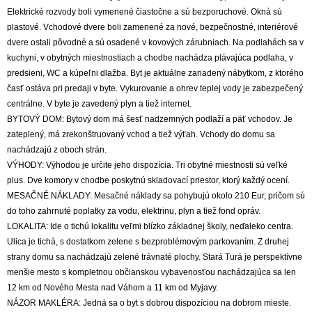
Elektrické rozvody boli vymenené čiastočne a sú bezporuchové. Okná sú
plastové. Vchodové dvere boli zamenené za nové, bezpečnostné, interiérové
dvere ostali pôvodné a sú osadené v kovových zárubniach. Na podlahách sa v
kuchyni, v obytných miestnostiach a chodbe nachádza plávajúca podlaha, v
predsieni, WC a kúpeľni dlažba. Byt je aktuálne zariadený nábytkom, z ktorého
časť ostáva pri predaji v byte. Vykurovanie a ohrev teplej vody je zabezpečený
centrálne. V byte je zavedený plyn a tiež internet.
BYTOVÝ DOM: Bytový dom má šesť nadzemných podlaží a päť vchodov. Je
zateplený, má zrekonštruovaný vchod a tiež výťah. Vchody do domu sa
nachádzajú z oboch strán.
VÝHODY: Výhodou je určite jeho dispozícia. Tri obytné miestnosti sú veľké
plus. Dve komory v chodbe poskytnú skladovací priestor, ktorý každý ocení.
MESAČNÉ NÁKLADY: Mesačné náklady sa pohybujú okolo 210 Eur, pričom sú
do toho zahrnuté poplatky za vodu, elektrinu, plyn a tiež fond opráv.
LOKALITA: Ide o tichú lokalitu veľmi blízko základnej školy, neďaleko centra.
Ulica je tichá, s dostatkom zelene s bezproblémovým parkovaním. Z druhej
strany domu sa nachádzajú zelené trávnaté plochy. Stará Turá je perspektívne
menšie mesto s kompletnou občianskou vybavenosťou nachádzajúca sa len
12 km od Nového Mesta nad Váhom a 11 km od Myjavy.
NÁZOR MAKLÉRA: Jedná sa o byt s dobrou dispozíciou na dobrom mieste.