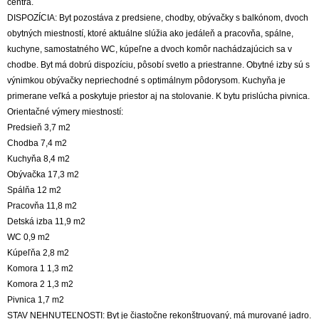
centra.
DISPOZÍCIA: Byt pozostáva z predsiene, chodby, obývačky s balkónom, dvoch
obytných miestností, ktoré aktuálne slúžia ako jedáleň a pracovňa, spálne,
kuchyne, samostatného WC, kúpeľne a dvoch komôr nachádzajúcich sa v
chodbe. Byt má dobrú dispozíciu, pôsobí svetlo a priestranne. Obytné izby sú s
výnimkou obývačky nepriechodné s optimálnym pôdorysom. Kuchyňa je
primerane veľká a poskytuje priestor aj na stolovanie. K bytu prislúcha pivnica.
Orientačné výmery miestností:
Predsieň 3,7 m2
Chodba 7,4 m2
Kuchyňa 8,4 m2
Obývačka 17,3 m2
Spálňa 12 m2
Pracovňa 11,8 m2
Detská izba 11,9 m2
WC 0,9 m2
Kúpeľňa 2,8 m2
Komora 1 1,3 m2
Komora 2 1,3 m2
Pivnica 1,7 m2
STAV NEHNUTEĽNOSTI: Byt je čiastočne rekonštruovaný, má murované jadro.