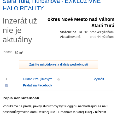
Stará Turá, Hurbanova - EXKLUZÍVNE
HALO REALITY
ZVÝRAZNENIE REALITNÝCH INZERÁTOV
Inzerát už
okres Nové Mesto nad Váhom
REKLAMA
Stará Turá
nie je
Vložené na TRH.sk:
pred 49 tyždňami
PARTNERI
Aktualizované:
pred 44 tyždňami
aktuálny
OBCHODNÉ PODMIENKY
Plocha:
82 m
2
KONTAKT
Zašlite mi pôdorys a ďalšie podrobnosti
PRIPOMIENKY
Pridať k zaujímavým
Vytlačiť
Pridať na Facebook
Popis nehnuteľnosti
Ponúkame na predaj pekný štvorizbový byt s loggiou nachádzajúci sa na 3.
poschodí bytového domu v tichej ulici Hurbanova v Starej Turej v blízkosti