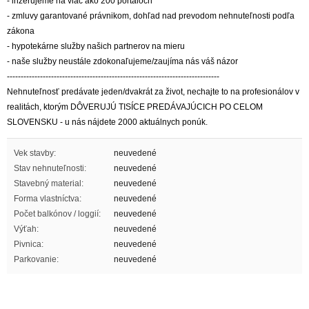
- inzerujeme na viac ako 200 portáloch
- zmluvy garantované právnikom, dohľad nad prevodom nehnuteľnosti podľa
zákona
- hypotekárne služby našich partnerov na mieru
- naše služby neustále zdokonaľujeme/zaujíma nás váš názor
-----------------------------------------------------------------------------
Nehnuteľnosť predávate jeden/dvakrát za život, nechajte to na profesionálov v
realitách, ktorým DÔVERUJÚ TISÍCE PREDÁVAJÚCICH PO CELOM
SLOVENSKU - u nás nájdete 2000 aktuálnych ponúk.
Vek stavby:
neuvedené
Stav nehnuteľnosti:
neuvedené
Stavebný material:
neuvedené
Forma vlastníctva:
neuvedené
Počet balkónov / loggií:
neuvedené
Výťah:
neuvedené
Pivnica:
neuvedené
Parkovanie:
neuvedené