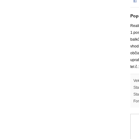
Pop
Real
1.po
balkó
vhod
občia
upra
tel.č
Vek
Sta
Sta
For