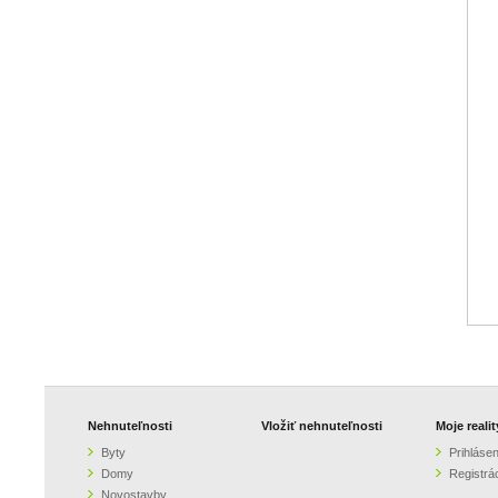
Nehnuteľnosti
Vložiť nehnuteľnosti
Moje realit
Byty
Prihlásen
Domy
Registrá
Novostavby