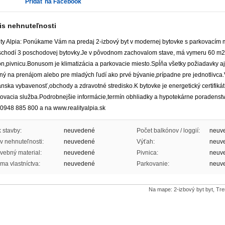
Pridať na Facebook
is nehnuteľnosti
ity Alpia: Ponúkame Vám na predaj 2-izbový byt v modernej bytovke s parkovacím 
schodí 3 poschodovej bytovky.Je v pôvodnom zachovalom stave, má vymeru 60 m2
n,pivnicu.Bonusom je klimatizácia a parkovacie miesto.Spĺňa všetky požiadavky aj 
ný na prenájom alebo pre mladých ľudí ako prvé bývanie,prípadne pre jednotlivca
nska vybavenosť,obchody a zdravotné stredisko.K bytovke je energetický certifikát
tovacia služba.Podrobnejšie informácie,termín obhliadky a hypotekárne poraden
.:0948 885 800 a na www.realityalpia.sk
 stavby:
neuvedené
Počet balkónov / loggií:
neuv
v nehnuteľnosti:
neuvedené
Výťah:
neuv
vebný material:
neuvedené
Pivnica:
neuv
ma vlastníctva:
neuvedené
Parkovanie:
neuv
Na mape: 2-izbový byt byt, Tre