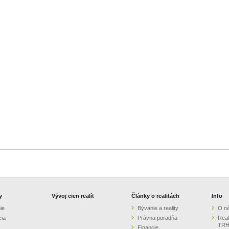
y
Vývoj cien realít
Články o realitách
Info
ie
Bývanie a reality
O n
cia
Právna poradňa
Real
TRH
Financie