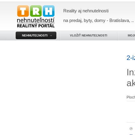
Reality aj nehnutelnosti
na predaj, byty, domy - Bratislava, ..
NEHNUTEĽNOSTI
VLOŽIŤ NEHNUTEĽNOSTI
MOJ
2-
In
a
Ploc