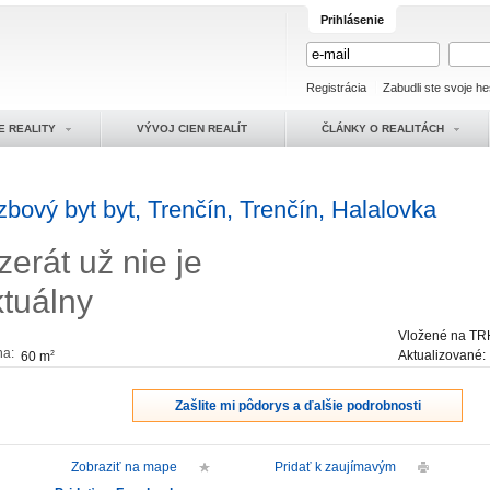
Prihlásenie
Registrácia
Zabudli ste svoje he
E REALITY
VÝVOJ CIEN REALÍT
ČLÁNKY O REALITÁCH
izbový byt byt, Trenčín, Trenčín, Halalovka
zerát už nie je
ktuálny
Vložené na TR
ha:
Aktualizované
60 m
2
Zašlite mi pôdorys a ďalšie podrobnosti
Zobraziť na mape
Pridať k zaujímavým