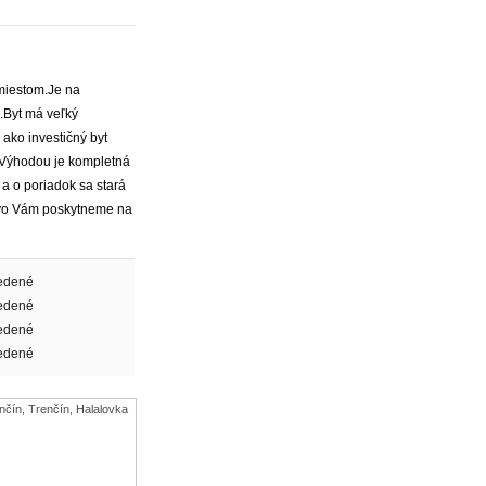
miestom.Je na
.Byt má veľký
ako investičný byt
.Výhodou je kompletná
 a o poriadok sa stará
stvo Vám poskytneme na
edené
edené
edené
edené
nčín, Trenčín, Halalovka