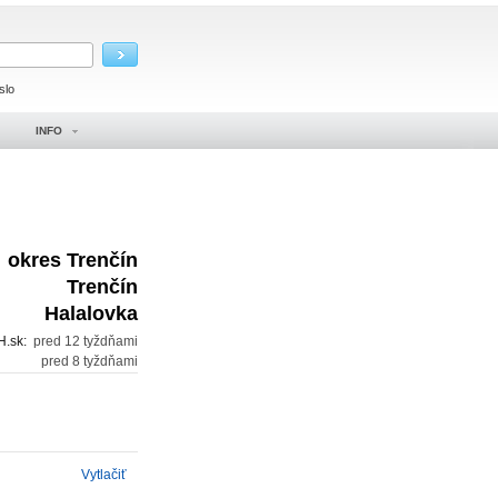
slo
INFO
okres Trenčín
Trenčín
Halalovka
H.sk:
pred 12 tyždňami
:
pred 8 tyždňami
Vytlačiť