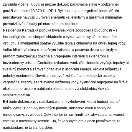
zahrnutá v cene. K bytu je možné dokúpiť parkovacie státie v podzemnej
garáži v hodnote 23 370 € s DPH. Byt dosahuje energetickú triedu A0, čo
predstavuje najvyššiu úroveň energetickej efektivity a garantuje minimálne
prevádzkové náklady pri maximálnom komforte.
Rezidencia Karpatská ponúka bývanie, ktoré zodpovedá budúcnosti – s
technológiami ako stropné chladenie a vykurovanie, systém rekuperácie
vzduchu a inteligentné spätné využitie tepla z chladenia na ohrev teplej vody.
Veľké hliníkové okná s izolačným trojsklom a posuvné dvere so skrytým
prahom zabezpečujú dokonalé prepojenie interiéru s exteriérom a
bezbariérový prístup. Centrálne ovládané vonkajšie tienenie zvyšuje tepelný aj
svetelný komfort a zároveň prispieva k úsporám energií. Projekt rešpektuje
potreby moderného človeka a zároveň zohľadňuje ekologické aspekty –
vegetačné strechy, zadržiavanie dažďovej vody, cyklistické napojenie na širšie
okolie a prípravu pre nabíjanie elektromobilov a elektrobicyklov sú
samozrejmosťou.
Byt bude dokončený v nadštandardnom vyhotovení, kde si budúci majiteľ
môže vybrať z ponuky kvalitných podláh, obkladov, dverí a sanity od
renomovaných výrobcov. Celý interiér je navrhnutý tak, aby spájal funkčnosť,
estetiku a maximálny komfort – to, čo je v iných projektoch považované za
nadštandard, je tu štandardom.