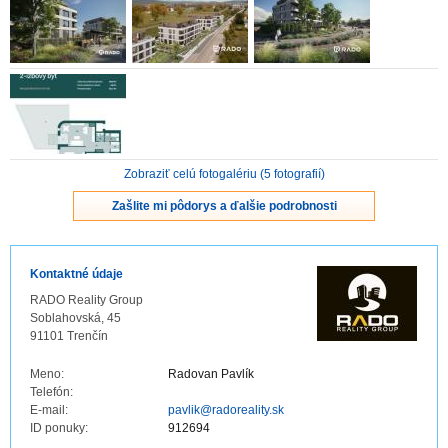
ZVÝRAZNENIE REALITNÝCH INZERÁTOV
REKLAMA
PARTNERI
Zobraziť celú fotogalériu (5 fotografií)
OBCHODNÉ PODMIENKY
Zašlite mi pôdorys a ďalšie podrobnosti
KONTAKT
Kontaktné údaje
PRIPOMIENKY
RADO Reality Group
Soblahovská, 45
91101 Trenčín
Meno:
Radovan Pavlík
Telefón:
E-mail:
pavlik@radoreality.sk
ID ponuky:
912694