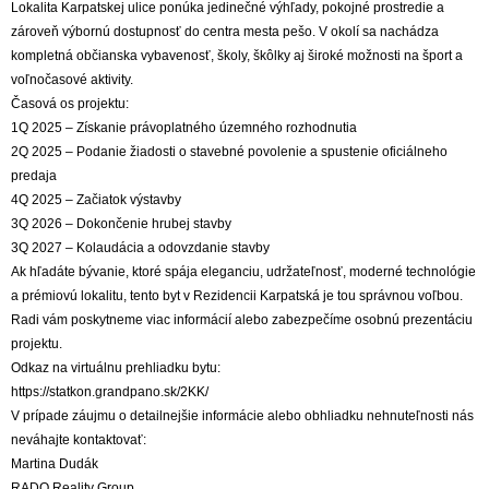
Lokalita Karpatskej ulice ponúka jedinečné výhľady, pokojné prostredie a
zároveň výbornú dostupnosť do centra mesta pešo. V okolí sa nachádza
kompletná občianska vybavenosť, školy, škôlky aj široké možnosti na šport a
voľnočasové aktivity.
Časová os projektu:
1Q 2025 – Získanie právoplatného územného rozhodnutia
2Q 2025 – Podanie žiadosti o stavebné povolenie a spustenie oficiálneho
predaja
4Q 2025 – Začiatok výstavby
3Q 2026 – Dokončenie hrubej stavby
3Q 2027 – Kolaudácia a odovzdanie stavby
Ak hľadáte bývanie, ktoré spája eleganciu, udržateľnosť, moderné technológie
a prémiovú lokalitu, tento byt v Rezidencii Karpatská je tou správnou voľbou.
Radi vám poskytneme viac informácií alebo zabezpečíme osobnú prezentáciu
projektu.
Odkaz na virtuálnu prehliadku bytu:
https://statkon.grandpano.sk/2KK/
V prípade záujmu o detailnejšie informácie alebo obhliadku nehnuteľnosti nás
neváhajte kontaktovať:
Martina Dudák
RADO Reality Group