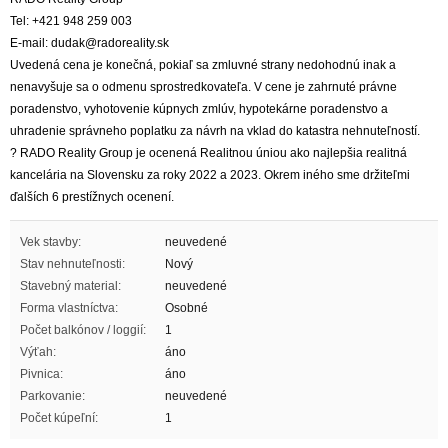
Tel: +421 948 259 003
E-mail: dudak@radoreality.sk
Uvedená cena je konečná, pokiaľ sa zmluvné strany nedohodnú inak a
nenavyšuje sa o odmenu sprostredkovateľa. V cene je zahrnuté právne
poradenstvo, vyhotovenie kúpnych zmlúv, hypotekárne poradenstvo a
uhradenie správneho poplatku za návrh na vklad do katastra nehnuteľností.
? RADO Reality Group je ocenená Realitnou úniou ako najlepšia realitná
kancelária na Slovensku za roky 2022 a 2023. Okrem iného sme držiteľmi
ďalších 6 prestížnych ocenení.
Vek stavby:
neuvedené
Stav nehnuteľnosti:
Nový
Stavebný material:
neuvedené
Forma vlastníctva:
Osobné
Počet balkónov / loggií:
1
Výťah:
áno
Pivnica:
áno
Parkovanie:
neuvedené
Počet kúpeľní:
1