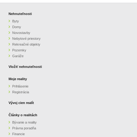
Nehnuteľnosti
Byty
Domy
Novostavby
Nebytové priestory
Rekreačné objekty
Pozemky
Garáže
Vložiť nehnuteľnosti
Moje reality
Prihlásenie
Registrácia
Vývoj cien realít
Články o realitách
Bývanie a reality
Právna poradňa
Financie