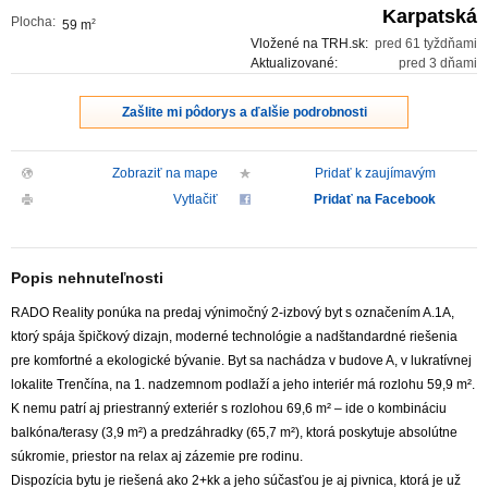
Karpatská
Plocha:
59 m
2
Vložené na TRH.sk:
pred 61 tyždňami
Aktualizované:
pred 3 dňami
Zašlite mi pôdorys a ďalšie podrobnosti
Zobraziť na mape
Pridať k zaujímavým
Vytlačiť
Pridať na Facebook
Popis nehnuteľnosti
RADO Reality ponúka na predaj výnimočný 2-izbový byt s označením A.1A,
ktorý spája špičkový dizajn, moderné technológie a nadštandardné riešenia
pre komfortné a ekologické bývanie. Byt sa nachádza v budove A, v lukratívnej
lokalite Trenčína, na 1. nadzemnom podlaží a jeho interiér má rozlohu 59,9 m².
K nemu patrí aj priestranný exteriér s rozlohou 69,6 m² – ide o kombináciu
balkóna/terasy (3,9 m²) a predzáhradky (65,7 m²), ktorá poskytuje absolútne
súkromie, priestor na relax aj zázemie pre rodinu.
Dispozícia bytu je riešená ako 2+kk a jeho súčasťou je aj pivnica, ktorá je už