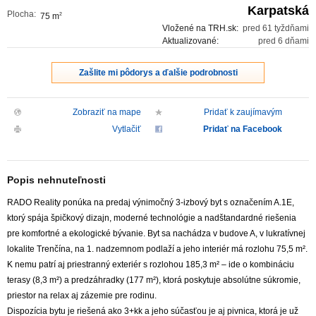
Karpatská
Plocha:
75 m
2
Vložené na TRH.sk:
pred 61 tyždňami
Aktualizované:
pred 6 dňami
Zašlite mi pôdorys a ďalšie podrobnosti
Zobraziť na mape
Pridať k zaujímavým
Vytlačiť
Pridať na Facebook
Popis nehnuteľnosti
RADO Reality ponúka na predaj výnimočný 3-izbový byt s označením A.1E,
ktorý spája špičkový dizajn, moderné technológie a nadštandardné riešenia
pre komfortné a ekologické bývanie. Byt sa nachádza v budove A, v lukratívnej
lokalite Trenčína, na 1. nadzemnom podlaží a jeho interiér má rozlohu 75,5 m².
K nemu patrí aj priestranný exteriér s rozlohou 185,3 m² – ide o kombináciu
terasy (8,3 m²) a predzáhradky (177 m²), ktorá poskytuje absolútne súkromie,
priestor na relax aj zázemie pre rodinu.
Dispozícia bytu je riešená ako 3+kk a jeho súčasťou je aj pivnica, ktorá je už