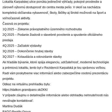
Lokalita Karpatskej ulice ponúka jedinečné výhľady, pokojné prostredie a
zároveň výbornú dostupnosť do centra mesta pešo. V okolí sa nachádza
kompletná občianska vybavenosť, školy, škôlky aj široké možnosti na šport a
voľnočasové aktivity.
Časová os projektu:
1Q 2025 – Získanie právoplatného územného rozhodnutia
2Q 2025 – Podanie žiadosti o stavebné povolenie a spustenie oficiálneho
predaja
4Q 2025 – Začiatok výstavby
3Q 2026 – Dokončenie hrubej stavby
3Q 2027 – Kolaudácia a odovzdanie stavby
Ak hľadáte bývanie, ktoré spája eleganciu, udržateľnosť, moderné technológie
a prémiovú lokalitu, tento byt v Rezidencii Karpatská je tou správnou voľbou.
Radi vám poskytneme viac informácií alebo zabezpečíme osobnú prezentáciu
projektu.
Odkaz na virtuálnu prehliadku bytu:
https://statkon.grandpano.sk/2KK/
V prípade záujmu o detailnejšie informácie alebo obhliadku nehnuteľnosti nás
neváhajte kontaktovať:
Martina Dudák
RADO Reality Group