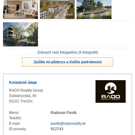
ZVÝRAZNENIE REALITNÝCH INZERÁTOV
REKLAMA
PARTNERI
Zobraziť celú fotogalériu (5 fotografií)
OBCHODNÉ PODMIENKY
Zašlite mi pôdorys a ďalšie podrobnosti
KONTAKT
Kontaktné údaje
PRIPOMIENKY
RADO Reality Group
Soblahovská, 45
91101 Trenčín
Meno:
Radovan Pavlík
Telefón:
E-mail:
pavlik@radoreality.sk
ID ponuky:
912743