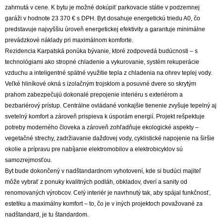
zahrnutá v cene. K bytu je možné dokúpiť parkovacie státie v podzemnej
garáži v hodnote 23 370 € s DPH. Byt dosahuje energetickú triedu A0, čo
predstavuje najvyššiu úroveň energetickej efektivity a garantuje minimálne
prevádzkové náklady pri maximálnom komforte.
Rezidencia Karpatská ponúka bývanie, ktoré zodpovedá budúcnosti – s
technológiami ako stropné chladenie a vykurovanie, systém rekuperácie
vzduchu a inteligentné spätné využitie tepla z chladenia na ohrev teplej vody.
Veľké hliníkové okná s izolačným trojsklom a posuvné dvere so skrytým
prahom zabezpečujú dokonalé prepojenie interiéru s exteriérom a
bezbariérový prístup. Centrálne ovládané vonkajšie tienenie zvyšuje tepelný aj
svetelný komfort a zároveň prispieva k úsporám energií. Projekt rešpektuje
potreby moderného človeka a zároveň zohľadňuje ekologické aspekty –
vegetačné strechy, zadržiavanie dažďovej vody, cyklistické napojenie na širšie
okolie a prípravu pre nabíjanie elektromobilov a elektrobicyklov sú
samozrejmosťou.
Byt bude dokončený v nadštandardnom vyhotovení, kde si budúci majiteľ
môže vybrať z ponuky kvalitných podláh, obkladov, dverí a sanity od
renomovaných výrobcov. Celý interiér je navrhnutý tak, aby spájal funkčnosť,
estetiku a maximálny komfort – to, čo je v iných projektoch považované za
nadštandard, je tu štandardom.