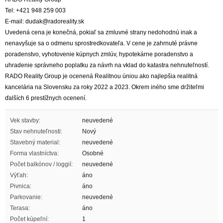
Tel: +421 948 259 003
E-mail: dudak@radoreality.sk
Uvedená cena je konečná, pokiaľ sa zmluvné strany nedohodnú inak a
nenavyšuje sa o odmenu sprostredkovateľa. V cene je zahrnuté právne
poradenstvo, vyhotovenie kúpnych zmlúv, hypotekárne poradenstvo a
uhradenie správneho poplatku za návrh na vklad do katastra nehnuteľností.
RADO Reality Group je ocenená Realitnou úniou ako najlepšia realitná
kancelária na Slovensku za roky 2022 a 2023. Okrem iného sme držiteľmi
ďalších 6 prestížnych ocenení.
Vek stavby:
neuvedené
Stav nehnuteľnosti:
Nový
Stavebný material:
neuvedené
Forma vlastníctva:
Osobné
Počet balkónov / loggií:
neuvedené
Výťah:
áno
Pivnica:
áno
Parkovanie:
neuvedené
Terasa:
áno
Počet kúpeľní:
1