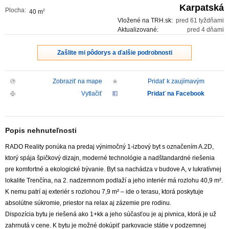
Karpatská
Plocha:
40 m
2
Vložené na TRH.sk:
pred 61 tyždňami
Aktualizované:
pred 4 dňami
Zašlite mi pôdorys a ďalšie podrobnosti
Zobraziť na mape
Pridať k zaujímavým
Vytlačiť
Pridať na Facebook
Popis nehnuteľnosti
RADO Reality ponúka na predaj výnimočný 1-izbový byt s označením A.2D,
ktorý spája špičkový dizajn, moderné technológie a nadštandardné riešenia
pre komfortné a ekologické bývanie. Byt sa nachádza v budove A, v lukratívnej
lokalite Trenčína, na 2. nadzemnom podlaží a jeho interiér má rozlohu 40,9 m².
K nemu patrí aj exteriér s rozlohou 7,9 m² – ide o terasu, ktorá poskytuje
absolútne súkromie, priestor na relax aj zázemie pre rodinu.
Dispozícia bytu je riešená ako 1+kk a jeho súčasťou je aj pivnica, ktorá je už
zahrnutá v cene. K bytu je možné dokúpiť parkovacie státie v podzemnej