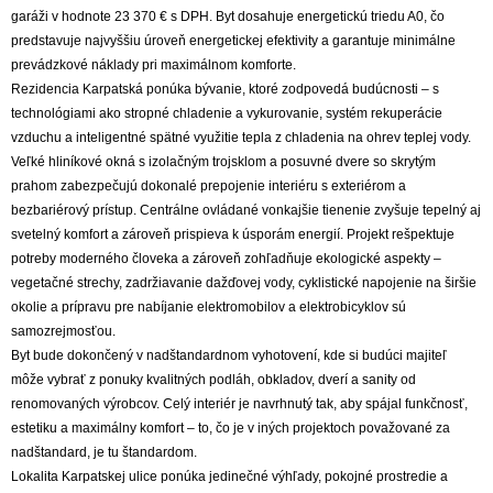
garáži v hodnote 23 370 € s DPH. Byt dosahuje energetickú triedu A0, čo
predstavuje najvyššiu úroveň energetickej efektivity a garantuje minimálne
prevádzkové náklady pri maximálnom komforte.
Rezidencia Karpatská ponúka bývanie, ktoré zodpovedá budúcnosti – s
technológiami ako stropné chladenie a vykurovanie, systém rekuperácie
vzduchu a inteligentné spätné využitie tepla z chladenia na ohrev teplej vody.
Veľké hliníkové okná s izolačným trojsklom a posuvné dvere so skrytým
prahom zabezpečujú dokonalé prepojenie interiéru s exteriérom a
bezbariérový prístup. Centrálne ovládané vonkajšie tienenie zvyšuje tepelný aj
svetelný komfort a zároveň prispieva k úsporám energií. Projekt rešpektuje
potreby moderného človeka a zároveň zohľadňuje ekologické aspekty –
vegetačné strechy, zadržiavanie dažďovej vody, cyklistické napojenie na širšie
okolie a prípravu pre nabíjanie elektromobilov a elektrobicyklov sú
samozrejmosťou.
Byt bude dokončený v nadštandardnom vyhotovení, kde si budúci majiteľ
môže vybrať z ponuky kvalitných podláh, obkladov, dverí a sanity od
renomovaných výrobcov. Celý interiér je navrhnutý tak, aby spájal funkčnosť,
estetiku a maximálny komfort – to, čo je v iných projektoch považované za
nadštandard, je tu štandardom.
Lokalita Karpatskej ulice ponúka jedinečné výhľady, pokojné prostredie a