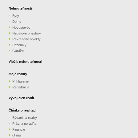
Nehnuteľnosti
Byty
Domy
Novostavby
Nebytové priestory
Rekreačné objekty
Pozemky
Garáže
Vložiť nehnuteľnosti
Moje reality
Prihlásenie
Registrácia
Vývoj cien realít
Články o realitách
Bývanie a reality
Právna poradňa
Financie
O nás