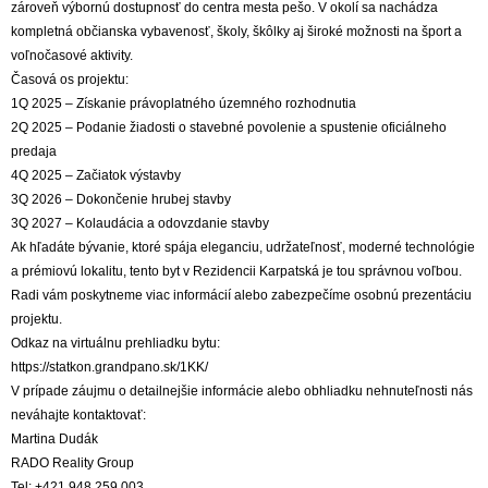
zároveň výbornú dostupnosť do centra mesta pešo. V okolí sa nachádza
kompletná občianska vybavenosť, školy, škôlky aj široké možnosti na šport a
voľnočasové aktivity.
Časová os projektu:
1Q 2025 – Získanie právoplatného územného rozhodnutia
2Q 2025 – Podanie žiadosti o stavebné povolenie a spustenie oficiálneho
predaja
4Q 2025 – Začiatok výstavby
3Q 2026 – Dokončenie hrubej stavby
3Q 2027 – Kolaudácia a odovzdanie stavby
Ak hľadáte bývanie, ktoré spája eleganciu, udržateľnosť, moderné technológie
a prémiovú lokalitu, tento byt v Rezidencii Karpatská je tou správnou voľbou.
Radi vám poskytneme viac informácií alebo zabezpečíme osobnú prezentáciu
projektu.
Odkaz na virtuálnu prehliadku bytu:
https://statkon.grandpano.sk/1KK/
V prípade záujmu o detailnejšie informácie alebo obhliadku nehnuteľnosti nás
neváhajte kontaktovať:
Martina Dudák
RADO Reality Group
Tel: +421 948 259 003