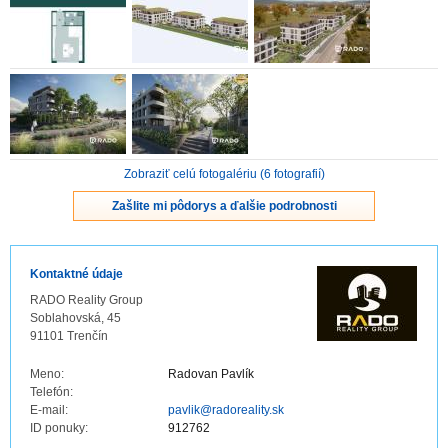
ZVÝRAZNENIE REALITNÝCH INZERÁTOV
REKLAMA
PARTNERI
Zobraziť celú fotogalériu (6 fotografií)
OBCHODNÉ PODMIENKY
Zašlite mi pôdorys a ďalšie podrobnosti
KONTAKT
Kontaktné údaje
PRIPOMIENKY
RADO Reality Group
Soblahovská, 45
91101 Trenčín
Meno:
Radovan Pavlík
Telefón:
E-mail:
pavlik@radoreality.sk
ID ponuky:
912762