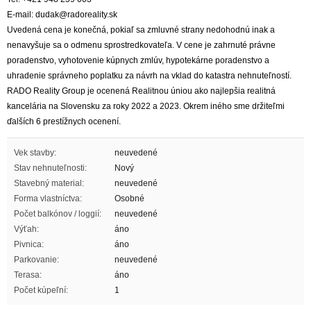
E-mail: dudak@radoreality.sk
Uvedená cena je konečná, pokiaľ sa zmluvné strany nedohodnú inak a
nenavyšuje sa o odmenu sprostredkovateľa. V cene je zahrnuté právne
poradenstvo, vyhotovenie kúpnych zmlúv, hypotekárne poradenstvo a
uhradenie správneho poplatku za návrh na vklad do katastra nehnuteľností.
RADO Reality Group je ocenená Realitnou úniou ako najlepšia realitná
kancelária na Slovensku za roky 2022 a 2023. Okrem iného sme držiteľmi
ďalších 6 prestížnych ocenení.
Vek stavby:
neuvedené
Stav nehnuteľnosti:
Nový
Stavebný material:
neuvedené
Forma vlastníctva:
Osobné
Počet balkónov / loggií:
neuvedené
Výťah:
áno
Pivnica:
áno
Parkovanie:
neuvedené
Terasa:
áno
Počet kúpeľní:
1