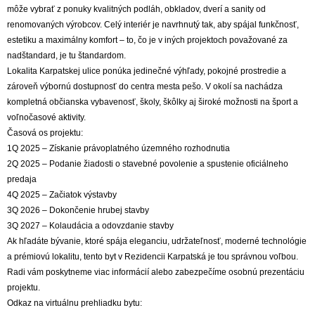
môže vybrať z ponuky kvalitných podláh, obkladov, dverí a sanity od
renomovaných výrobcov. Celý interiér je navrhnutý tak, aby spájal funkčnosť,
estetiku a maximálny komfort – to, čo je v iných projektoch považované za
nadštandard, je tu štandardom.
Lokalita Karpatskej ulice ponúka jedinečné výhľady, pokojné prostredie a
zároveň výbornú dostupnosť do centra mesta pešo. V okolí sa nachádza
kompletná občianska vybavenosť, školy, škôlky aj široké možnosti na šport a
voľnočasové aktivity.
Časová os projektu:
1Q 2025 – Získanie právoplatného územného rozhodnutia
2Q 2025 – Podanie žiadosti o stavebné povolenie a spustenie oficiálneho
predaja
4Q 2025 – Začiatok výstavby
3Q 2026 – Dokončenie hrubej stavby
3Q 2027 – Kolaudácia a odovzdanie stavby
Ak hľadáte bývanie, ktoré spája eleganciu, udržateľnosť, moderné technológie
a prémiovú lokalitu, tento byt v Rezidencii Karpatská je tou správnou voľbou.
Radi vám poskytneme viac informácií alebo zabezpečíme osobnú prezentáciu
projektu.
Odkaz na virtuálnu prehliadku bytu: