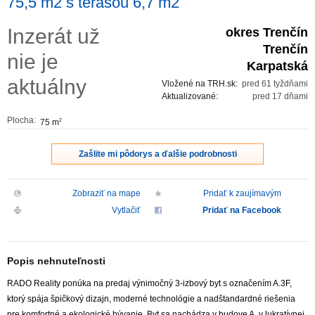
75,5 m2 s terasou 6,7 m2
ZVÝRAZNENIE REALITNÝCH INZERÁTOV
Inzerát už
okres Trenčín
Trenčín
nie je
REKLAMA
Karpatská
aktuálny
Vložené na TRH.sk:
pred 61 tyždňami
PARTNERI
Aktualizované:
pred 17 dňami
Plocha:
75 m
2
OBCHODNÉ PODMIENKY
Zašlite mi pôdorys a ďalšie podrobnosti
KONTAKT
Zobraziť na mape
Pridať k zaujímavým
PRIPOMIENKY
Vytlačiť
Pridať na Facebook
Popis nehnuteľnosti
RADO Reality ponúka na predaj výnimočný 3-izbový byt s označením A.3F,
ktorý spája špičkový dizajn, moderné technológie a nadštandardné riešenia
pre komfortné a ekologické bývanie. Byt sa nachádza v budove A, v lukratívnej