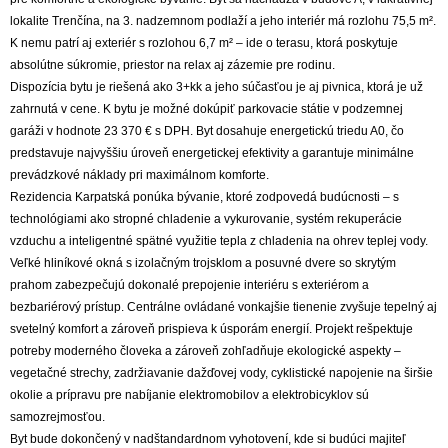
lokalite Trenčína, na 3. nadzemnom podlaží a jeho interiér má rozlohu 75,5 m².
K nemu patrí aj exteriér s rozlohou 6,7 m² – ide o terasu, ktorá poskytuje
absolútne súkromie, priestor na relax aj zázemie pre rodinu.
Dispozícia bytu je riešená ako 3+kk a jeho súčasťou je aj pivnica, ktorá je už
zahrnutá v cene. K bytu je možné dokúpiť parkovacie státie v podzemnej
garáži v hodnote 23 370 € s DPH. Byt dosahuje energetickú triedu A0, čo
predstavuje najvyššiu úroveň energetickej efektivity a garantuje minimálne
prevádzkové náklady pri maximálnom komforte.
Rezidencia Karpatská ponúka bývanie, ktoré zodpovedá budúcnosti – s
technológiami ako stropné chladenie a vykurovanie, systém rekuperácie
vzduchu a inteligentné spätné využitie tepla z chladenia na ohrev teplej vody.
Veľké hliníkové okná s izolačným trojsklom a posuvné dvere so skrytým
prahom zabezpečujú dokonalé prepojenie interiéru s exteriérom a
bezbariérový prístup. Centrálne ovládané vonkajšie tienenie zvyšuje tepelný aj
svetelný komfort a zároveň prispieva k úsporám energií. Projekt rešpektuje
potreby moderného človeka a zároveň zohľadňuje ekologické aspekty –
vegetačné strechy, zadržiavanie dažďovej vody, cyklistické napojenie na širšie
okolie a prípravu pre nabíjanie elektromobilov a elektrobicyklov sú
samozrejmosťou.
Byt bude dokončený v nadštandardnom vyhotovení, kde si budúci majiteľ