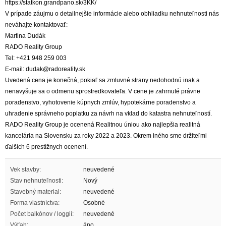
https://statkon.grandpano.sk/3KK/
V prípade záujmu o detailnejšie informácie alebo obhliadku nehnuteľnosti nás
neváhajte kontaktovať:
Martina Dudák
RADO Reality Group
Tel: +421 948 259 003
E-mail: dudak@radoreality.sk
Uvedená cena je konečná, pokiaľ sa zmluvné strany nedohodnú inak a
nenavyšuje sa o odmenu sprostredkovateľa. V cene je zahrnuté právne
poradenstvo, vyhotovenie kúpnych zmlúv, hypotekárne poradenstvo a
uhradenie správneho poplatku za návrh na vklad do katastra nehnuteľností.
RADO Reality Group je ocenená Realitnou úniou ako najlepšia realitná
kancelária na Slovensku za roky 2022 a 2023. Okrem iného sme držiteľmi
ďalších 6 prestížnych ocenení.
Vek stavby:
neuvedené
Stav nehnuteľnosti:
Nový
Stavebný material:
neuvedené
Forma vlastníctva:
Osobné
Počet balkónov / loggií:
neuvedené
Výťah:
áno