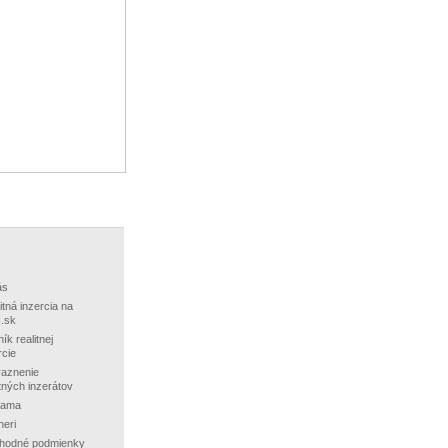
ás
itná inzercia na
.sk
ík realitnej
rcie
aznenie
itných inzerátov
lama
neri
hodné podmienky