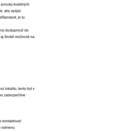
 ponuky kvalitných
k, aby spájal
dštandard, je tu
ornú dostupnosť do
aj široké možnosti na
 lokalitu, tento byt v
ebo zabezpečíme
e kontaktovať:
 o odmenu