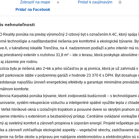
Zobraziť na mape
Pridať k zaujímavým
Pridať na Facebook
is nehnuteľnosti
 Reality ponúka na predaj výnimočný 2-izbový byt s označením A.4C, ktorý spája š
rné technológie a nadštandardné riešenia pre komfortné a ekologické bývanie. By
e A, v lukratívnej lokalite Trenčína, na 4. nadzemnom podlaží a jeho interiér má r
 aj priestranný exteriér s rozlohou 31,8 m² – ide o terasu, ktorá poskytuje absolútne
 aj zázemie pre rodinu.
zícia bytu je riešená ako 2+kk a jeho súčasťou je aj pivnica, ktorá je už zahrnutá 
iť parkovacie státie v podzemnej garáži v hodnote 23 370 € s DPH. Byt dosahuje e
edstavuje najvyššiu úroveň energetickej efektivity a garantuje minimálne prevádzk
málnom komforte.
dencia Karpatská ponúka bývanie, ktoré zodpovedá budúcnosti – s technológiami 
urovanie, systém rekuperácie vzduchu a inteligentné spätné využitie tepla z chlade
. Veľké hliníkové okná s izolačným trojsklom a posuvné dvere so skrytým prahom 
jenie interiéru s exteriérom a bezbariérový prístup. Centrálne ovládané vonkajšie 
ný aj svetelný komfort a zároveň prispieva k úsporám energií. Projekt rešpektuje 
ka a zároveň zohľadňuje ekologické aspekty – vegetačné strechy, zadržiavanie daž
enie na širšie okolie a prípravu pre nabíjanie elektromobilov a elektrobicyklov s