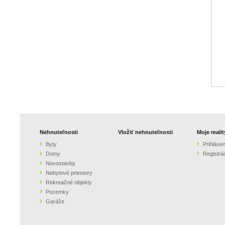
Nehnuteľnosti
Vložiť nehnuteľnosti
Moje realit
Byty
Prihlásen
Domy
Registrá
Novostavby
Nebytové priestory
Rekreačné objekty
Pozemky
Garáže