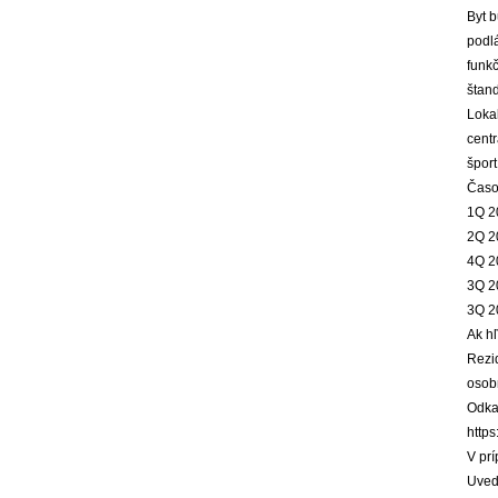
Byt 
podlá
funkč
štan
Loka
centr
šport
Časo
1Q 2
2Q 2
4Q 2
3Q 2
3Q 2
Ak hľ
Rezi
osob
Odkaz
https
V prí
Uved