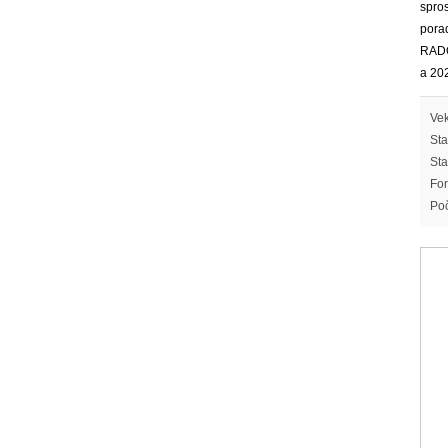
spro
pora
RADO
a 202
Vek
Sta
Sta
For
Poč