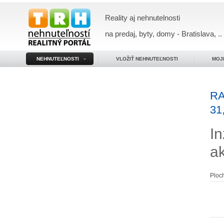
Reality aj nehnutelnosti
na predaj, byty, domy - Bratislava, ..
NEHNUTEĽNOSTI
VLOŽIŤ NEHNUTEĽNOSTI
MOJ
RA
31
In
a
Ploc