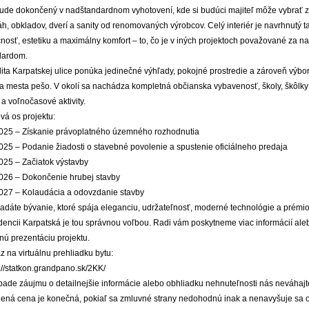
bude dokončený v nadštandardnom vyhotovení, kde si budúci majiteľ môže vybrať z
h, obkladov, dverí a sanity od renomovaných výrobcov. Celý interiér je navrhnutý ta
nosť, estetiku a maximálny komfort – to, čo je v iných projektoch považované za na
dardom.
lita Karpatskej ulice ponúka jedinečné výhľady, pokojné prostredie a zároveň výb
a mesta pešo. V okolí sa nachádza kompletná občianska vybavenosť, školy, škôlky 
 a voľnočasové aktivity.
vá os projektu:
025 – Získanie právoplatného územného rozhodnutia
025 – Podanie žiadosti o stavebné povolenie a spustenie oficiálneho predaja
025 – Začiatok výstavby
026 – Dokončenie hrubej stavby
027 – Kolaudácia a odovzdanie stavby
adáte bývanie, ktoré spája eleganciu, udržateľnosť, moderné technológie a prémiovú
dencii Karpatská je tou správnou voľbou. Radi vám poskytneme viac informácií al
nú prezentáciu projektu.
 na virtuálnu prehliadku bytu:
://statkon.grandpano.sk/2KK/
pade záujmu o detailnejšie informácie alebo obhliadku nehnuteľnosti nás neváhajt
ená cena je konečná, pokiaľ sa zmluvné strany nedohodnú inak a nenavyšuje sa