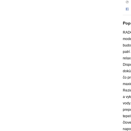
Pop
RADO
mode
budov
patrí
relax
Dispo
dokúp
čo pr
maxi
Rezi
a vyk
vody
prepo
tepel
člove
napoj