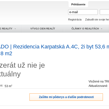
Prihlásenie
Registrácia
Zabudli ste svoje he
E REALITY
VÝVOJ CIEN REALÍT
ČLÁNKY O REALITÁCH
DO | Rezidencia Karpatská A.4C, 2i byt 53,6 
,8 m2
zerát už nie je
ktuálny
Vložené na TR
ha:
Aktualizované
53 m
2
Zašlite mi pôdorys a ďalšie podrobnosti