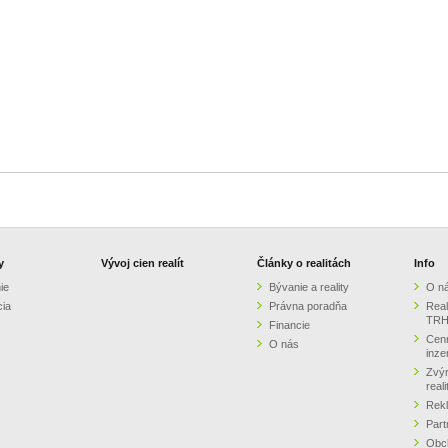
y
Vývoj cien realít
Články o realitách
Info
ie
Bývanie a reality
O n
cia
Právna poradňa
Real
TRH
Financie
Cenn
O nás
inze
Zvýr
real
Rek
Part
Obc