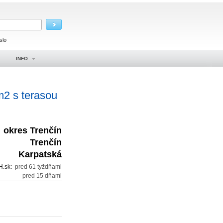
slo
INFO
m2 s terasou
okres Trenčín
Trenčín
Karpatská
H.sk:
pred 61 tyždňami
:
pred 15 dňami