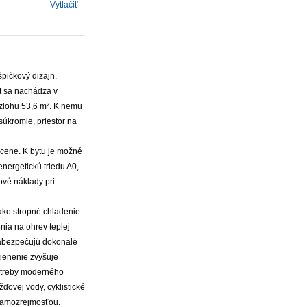
Vytlačiť
pičkový dizajn,
t sa nachádza v
ozlohu 53,6 m². K nemu
 súkromie, priestor na
v cene. K bytu je možné
nergetickú triedu A0,
ové náklady pri
ako stropné chladenie
nia na ohrev teplej
zabezpečujú dokonalé
tienenie zvyšuje
potreby moderného
ďovej vody, cyklistické
ú samozrejmosťou.