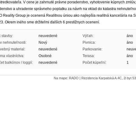
stredkovateľa. V cene je zahrnuté právne poradenstvo, vyhotovenie kúpnych zmlúv
denstvo a uhradenie správneho poplatku za návrh na vklad do katastra nehnuteľnos
 Reality Group je ocenená Realitnou úniou ako najlepšia realitná kancelária na 
3. Okrem iného sme držiteľmi ďalších 6 prestížnych ocenení.
 stavby:
neuvedené
Výťah:
áno
v nehnuteľnosti:
Nový
Pivnica:
áno
vebný material:
neuvedené
Parkovanie:
neuv
ma vlastníctva:
Osobné
Terasa:
áno
et balkónov / loggií:
neuvedené
Počet kúpeľní:
1
Na mape: RADO | Rezidencia Karpatská A.4C, 2i byt 53