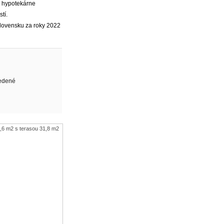
, hypotekárne
tí.
Slovensku za roky 2022
edené
,6 m2 s terasou 31,8 m2