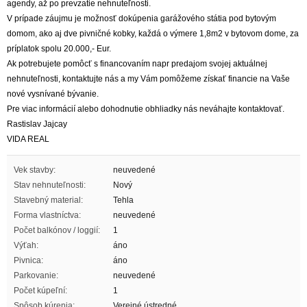
agendy, až po prevzatie nehnuteľnosti.
V prípade záujmu je možnosť dokúpenia garážového státia pod bytovým
domom, ako aj dve pivničné kobky, každá o výmere 1,8m2 v bytovom dome, za
príplatok spolu 20.000,- Eur.
Ak potrebujete pomôcť s financovaním napr predajom svojej aktuálnej
nehnuteľnosti, kontaktujte nás a my Vám pomôžeme získať financie na Vaše
nové vysnívané bývanie.
Pre viac informácií alebo dohodnutie obhliadky nás neváhajte kontaktovať.
Rastislav Jajcay
VIDA REAL
Vek stavby:
neuvedené
Stav nehnuteľnosti:
Nový
Stavebný material:
Tehla
Forma vlastníctva:
neuvedené
Počet balkónov / loggií:
1
Výťah:
áno
Pivnica:
áno
Parkovanie:
neuvedené
Počet kúpeľní:
1
Spôsob kúrenia:
Verejné ústredné