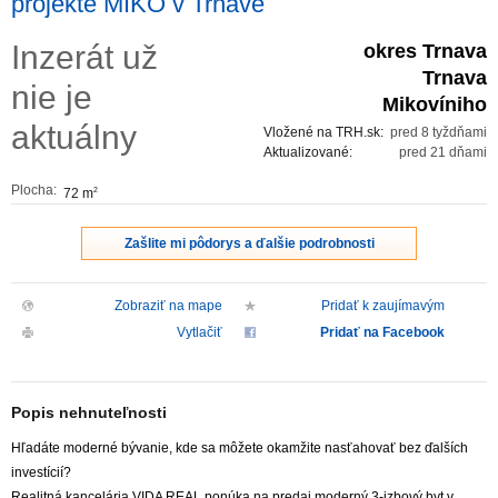
projekte MIKO v Trnave
ZVÝRAZNENIE REALITNÝCH INZERÁTOV
Inzerát už
okres Trnava
Trnava
nie je
REKLAMA
Mikovíniho
aktuálny
Vložené na TRH.sk:
pred 8 tyždňami
PARTNERI
Aktualizované:
pred 21 dňami
Plocha:
72 m
2
OBCHODNÉ PODMIENKY
Zašlite mi pôdorys a ďalšie podrobnosti
KONTAKT
Zobraziť na mape
Pridať k zaujímavým
PRIPOMIENKY
Vytlačiť
Pridať na Facebook
Popis nehnuteľnosti
Hľadáte moderné bývanie, kde sa môžete okamžite nasťahovať bez ďalších
investícií?
Realitná kancelária VIDA REAL ponúka na predaj moderný 3-izbový byt v