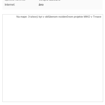
Internet:
áno
Na mape: 3-izbový byt v obľúbenom rezidenčnom projekte MIKO v Trnave