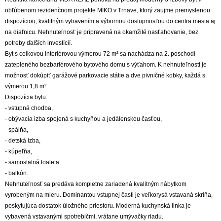
obľúbenom rezidenčnom projekte MIKO v Trnave, ktorý zaujme premyslenou
dispozíciou, kvalitným vybavením a výbornou dostupnosťou do centra mesta aj
na diaľnicu. Nehnuteľnosť je pripravená na okamžité nasťahovanie, bez
potreby ďalších investícií.
Byt s celkovou interiérovou výmerou 72 m² sa nachádza na 2. poschodí
zatepleného bezbariérového bytového domu s výťahom. K nehnuteľnosti je
možnosť dokúpiť garážové parkovacie státie a dve pivničné kobky, každá s
výmerou 1,8 m².
Dispozícia bytu:
- vstupná chodba,
- obývacia izba spojená s kuchyňou a jedálenskou časťou,
- spálňa,
- detská izba,
- kúpeľňa,
- samostatná toaleta
- balkón.
Nehnuteľnosť sa predáva kompletne zariadená kvalitným nábytkom
vyrobeným na mieru. Dominantou vstupnej časti je veľkorysá vstavaná skriňa,
poskytujúca dostatok úložného priestoru. Moderná kuchynská linka je
vybavená vstavanými spotrebičmi, vrátane umývačky riadu.