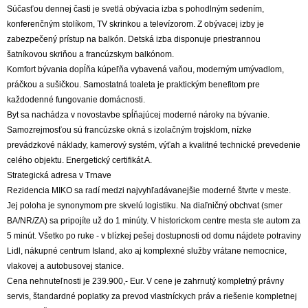
Súčasťou dennej časti je svetlá obývacia izba s pohodlným sedením,
konferenčným stolíkom, TV skrinkou a televízorom. Z obývacej izby je
zabezpečený prístup na balkón. Detská izba disponuje priestrannou
šatníkovou skriňou a francúzskym balkónom.
Komfort bývania dopĺňa kúpeľňa vybavená vaňou, moderným umývadlom,
práčkou a sušičkou. Samostatná toaleta je praktickým benefitom pre
každodenné fungovanie domácnosti.
Byt sa nachádza v novostavbe spĺňajúcej moderné nároky na bývanie.
Samozrejmosťou sú francúzske okná s izolačným trojsklom, nízke
prevádzkové náklady, kamerový systém, výťah a kvalitné technické prevedenie
celého objektu. Energetický certifikát A.
Strategická adresa v Trnave
Rezidencia MIKO sa radí medzi najvyhľadávanejšie moderné štvrte v meste.
Jej poloha je synonymom pre skvelú logistiku. Na diaľničný obchvat (smer
BA/NR/ZA) sa pripojíte už do 1 minúty. V historickom centre mesta ste autom za
5 minút. Všetko po ruke - v blízkej pešej dostupnosti od domu nájdete potraviny
Lidl, nákupné centrum Island, ako aj komplexné služby vrátane nemocnice,
vlakovej a autobusovej stanice.
Cena nehnuteľnosti je 239.900,- Eur. V cene je zahrnutý kompletný právny
servis, štandardné poplatky za prevod vlastníckych práv a riešenie kompletnej