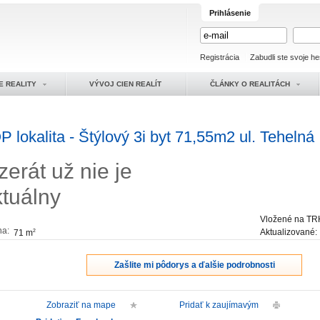
Prihlásenie
Registrácia
Zabudli ste svoje he
E REALITY
VÝVOJ CIEN REALÍT
ČLÁNKY O REALITÁCH
P lokalita - Štýlový 3i byt 71,55m2 ul. Tehelná
zerát už nie je
ktuálny
Vložené na TR
ha:
Aktualizované
71 m
2
Zašlite mi pôdorys a ďalšie podrobnosti
Zobraziť na mape
Pridať k zaujímavým