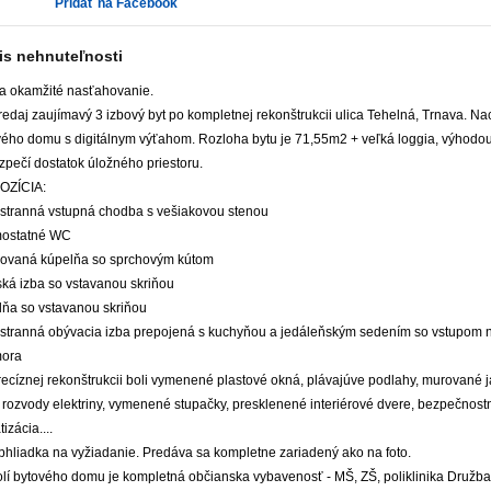
Pridať na Facebook
is nehnuteľnosti
na okamžité nasťahovanie.
edaj zaujímavý 3 izbový byt po kompletnej rekonštrukcii ulica Tehelná, Trnava. N
vého domu s digitálnym výťahom. Rozloha bytu je 71,55m2 + veľká loggia, výhodou 
zpečí dostatok úložného priestoru.
OZÍCIA:
iestranná vstupná chodba s vešiakovou stenou
mostatné WC
rovaná kúpelňa so sprchovým kútom
ská izba so vstavanou skriňou
lňa so vstavanou skriňou
iestranná obývacia izba prepojená s kuchyňou a jedáleňským sedením so vstupom 
mora
recíznej rekonštrukcii boli vymenené plastové okná, plávajúve podlahy, murované j
 rozvody elektriny, vymenené stupačky, presklenené interiérové dvere, bezpečnos
tizácia....
bhliadka na vyžiadanie. Predáva sa kompletne zariadený ako na foto.
olí bytového domu je kompletná občianska vybavenosť - MŠ, ZŠ, poliklinika Družb