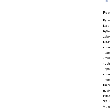
Pop
Byt 
Na pr
byto
zabe
DISP
- pr
- sa
- mu
- det
- spá
- pr
- ko
Pri p
nové
klima
3D o
V ok