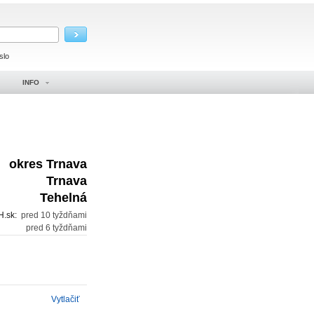
slo
INFO
okres Trnava
Trnava
Tehelná
H.sk:
pred 10 tyždňami
:
pred 6 tyždňami
Vytlačiť