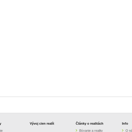
y
Vývoj cien realít
Články o realitách
Info
ie
Bývanie a reality
O n