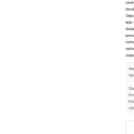
cent
Neváh
Odpo
tejt
Naša
pren
nehn
nehn
zodp
Vek
Sta
Sta
For
Poč
Výť