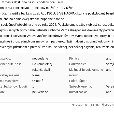
rum mesta dostupné pešou chodzou cca 5 min.
ajte ma kontaktovať - obhliadky možné 7 dní v týždni.
rúčam využitie balíka služieb ALL INCLUSIVE NAOPAK ktorý je poskytovaný bezplat
o službe na domovskej stránke prípadne osobne.
 spoločnosť pôsobí na trhu od roku 2004. Poskytujeme služby v oblasti sprostredk
ájmu všetkých typov nehnuteľností. Ochotne Vám zabezpečíme dokumenty potrebné
uteľností, servis pri vybavovaní hypotekárnych úverov, vypracovanie znaleckých p
uteľnosti prostredníctvom zmluvných partnerov. Naši makléri disponujú odbornými
ovedným prístupom a preto sú zárukou serióznej, bezpečnej a rýchlej realizácie o
 stavby:
neuvedené
Pivnica:
áno
v nehnuteľnosti:
Po kompletnej
Parkovanie:
Verej
rekonštrukcii
Možnosť hypotekárneho
áno
vebný material:
Panel
úveru:
ma vlastníctva:
Osobné
Počet kúpeľní:
1
et balkónov / loggií:
1
Spôsob kúrenia:
Verej
ah:
neuvedené
Klimatizácia:
áno
Na mape: TOP lokalita - Štýlový 3