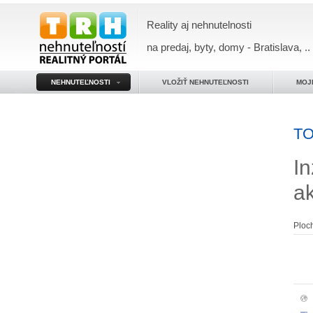
Reality aj nehnutelnosti
na predaj, byty, domy - Bratislava, ..
NEHNUTEĽNOSTI
VLOŽIŤ NEHNUTEĽNOSTI
MOJ
TO
In
a
Ploc