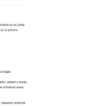
achádza sa na 1p/6p
je 2x pivnica -
na loggiu
adro, obklad a sanita,
tné vchodové dvere,
a, nákupné možnosti,