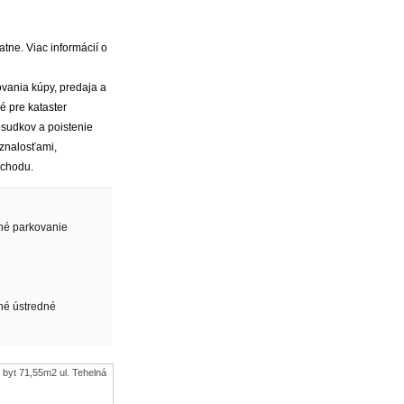
ne. Viac informácií o
ovania kúpy, predaja a
 pre kataster
osudkov a poistenie
 znalosťami,
bchodu.
né parkovanie
né ústredné
i byt 71,55m2 ul. Tehelná