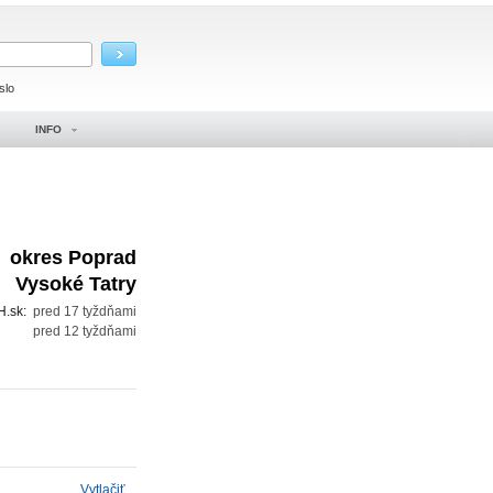
slo
INFO
okres Poprad
Vysoké Tatry
H.sk:
pred 17 tyždňami
:
pred 12 tyždňami
Vytlačiť