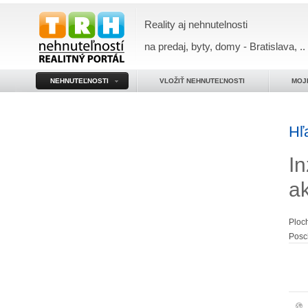
Reality aj nehnutelnosti
na predaj, byty, domy - Bratislava, ..
NEHNUTEĽNOSTI
VLOŽIŤ NEHNUTEĽNOSTI
MOJ
Hľ
In
a
Ploc
Posc