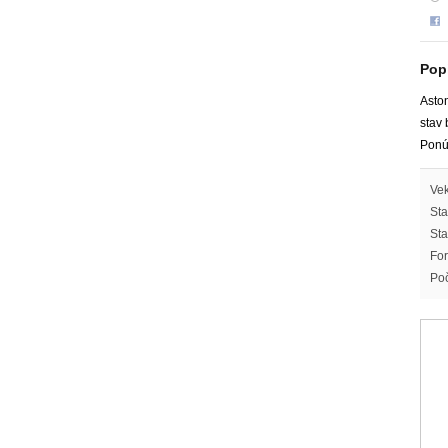
Pop
Aston
stav 
Ponú
Vek
Sta
Sta
For
Poč