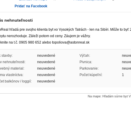
Pridať na Facebook
is nehnuteľnosti
Real hľadá pre svojho klienta byt vo Vysokých Tatrách - len na Sibíri. Môže to byť 2
bytu nerozhoduje. Záleži potom od ceny. Záujem je vážny.
knite na t.č. 0905 980 652 alebo topoliova@astonreal.sk
 stavby:
neuvedené
Výťah:
neuv
v nehnuteľnosti:
neuvedené
Pivnica:
neuv
vebný material:
neuvedené
Parkovanie:
neuv
ma vlastníctva:
neuvedené
Počet kúpeľní:
1
et balkónov / loggií:
neuvedené
Na mape: Hľadám súrne byt 