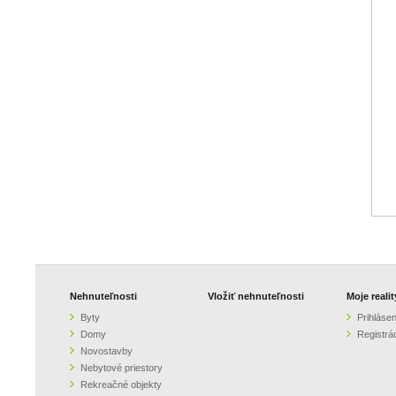
Nehnuteľnosti
Vložiť nehnuteľnosti
Moje realit
Byty
Prihlásen
Domy
Registrá
Novostavby
Nebytové priestory
Rekreačné objekty