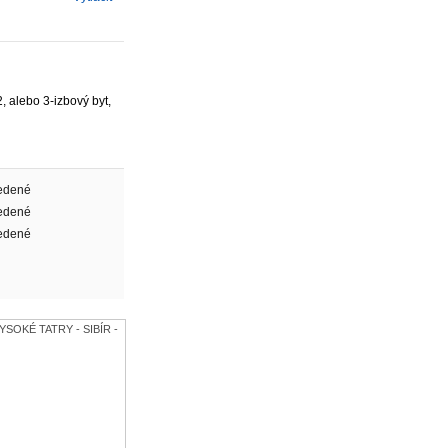
, alebo 3-izbový byt,
edené
edené
edené
VYSOKÉ TATRY - SIBÍR -