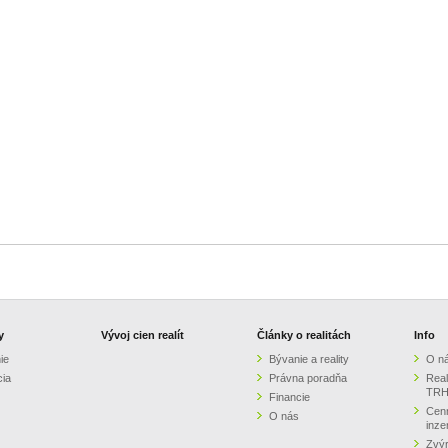
y
Vývoj cien realít
Články o realitách
Info
ie
Bývanie a reality
O n
cia
Právna poradňa
Real
TRH
Financie
Cenn
O nás
inze
Zvýr