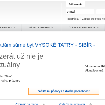
Prihlásenie
Registrácia
Zabudli ste svoje he
E REALITY
VÝVOJ CIEN REALÍT
ČLÁNKY O REALITÁCH
adám súrne byt VYSOKÉ TATRY - SIBÍR -
zerát už nie je
ktuálny
Vložené na TR
Aktualizované
ha:
70 m
2
hodie:
prízemie
Zašlite mi pôdorys a ďalšie podrobnosti
Zobraziť na mape
Pridať k zaujímavým