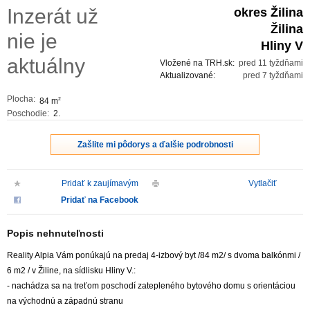
Inzerát už
okres Žilina
ZVÝRAZNENIE REALITNÝCH INZERÁTOV
Žilina
nie je
Hliny V
REKLAMA
aktuálny
Vložené na TRH.sk:
pred 11 tyždňami
Aktualizované:
pred 7 tyždňami
PARTNERI
Plocha:
84 m
2
Poschodie:
2.
OBCHODNÉ PODMIENKY
Zašlite mi pôdorys a ďalšie podrobnosti
KONTAKT
Pridať k zaujímavým
Vytlačiť
PRIPOMIENKY
Pridať na Facebook
Popis nehnuteľnosti
Reality Alpia Vám ponúkajú na predaj 4-izbový byt /84 m2/ s dvoma balkónmi /
6 m2 / v Žiline, na sídlisku Hliny V.:
- nachádza sa na treťom poschodí zatepleného bytového domu s orientáciou
na východnú a západnú stranu