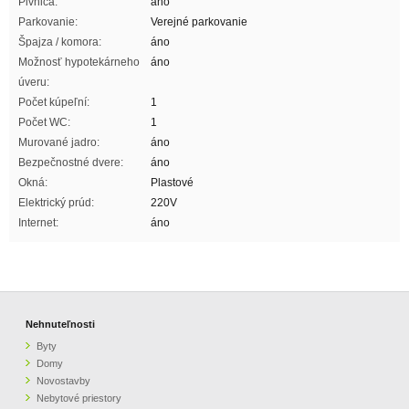
Pivnica:
áno
Parkovanie:
Verejné parkovanie
Špajza / komora:
áno
Možnosť hypotekárneho
áno
úveru:
Počet kúpeľní:
1
Počet WC:
1
Murované jadro:
áno
Bezpečnostné dvere:
áno
Okná:
Plastové
Elektrický prúd:
220V
Internet:
áno
Nehnuteľnosti
Byty
Domy
Novostavby
Nebytové priestory