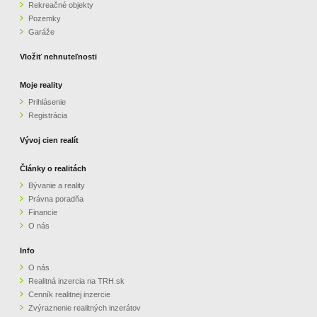
Rekreačné objekty
Pozemky
Garáže
Vložiť nehnuteľnosti
Moje reality
Prihlásenie
Registrácia
Vývoj cien realít
Články o realitách
Bývanie a reality
Právna poradňa
Financie
O nás
Info
O nás
Realitná inzercia na TRH.sk
Cenník realitnej inzercie
Zvýraznenie realitných inzerátov