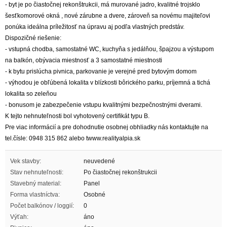
- byt je po čiastočnej rekonštrukcii, má murované jadro, kvalitné trojsklo
šesťkomorové okná , nové zárubne a dvere, zároveň sa novému majiteľovi
ponúka ideálna príležitosť na úpravu aj podľa vlastných predstáv.
Dispozičné riešenie:
- vstupná chodba, samostatné WC, kuchyňa s jedálňou, špajzou a výstupom
na balkón, obývacia miestnosť a 3 samostatné miestnosti
- k bytu prislúcha pivnica, parkovanie je verejné pred bytovým domom
- výhodou je obľúbená lokalita v blízkosti bôrického parku, príjemná a tichá
lokalita so zeleňou
- bonusom je zabezpečenie vstupu kvalitnými bezpečnostnými dverami.
K tejto nehnuteľnosti bol vyhotovený certifikát typu B.
Pre viac informácií a pre dohodnutie osobnej obhliadky nás kontaktujte na
tel.čísle: 0948 315 862 alebo twww.realityalpia.sk
Vek stavby:
neuvedené
Stav nehnuteľnosti:
Po čiastočnej rekonštrukcii
Stavebný material:
Panel
Forma vlastníctva:
Osobné
Počet balkónov / loggií:
0
Výťah:
áno