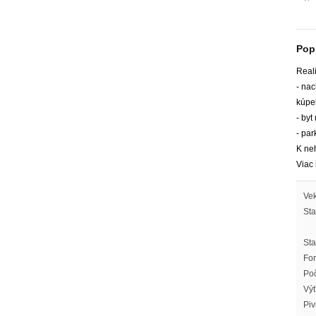
Pop
Reali
- na
kúpe
- byt
- pa
K neh
Viac
Vek
Sta
Sta
For
Poč
Výť
Piv