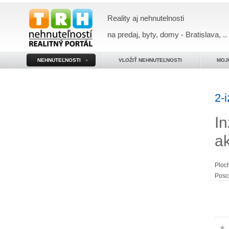
Reality aj nehnutelnosti
na predaj, byty, domy - Bratislava, ..
NEHNUTEĽNOSTI
VLOŽIŤ NEHNUTEĽNOSTI
MOJ
2-i
In
a
Ploc
Posc