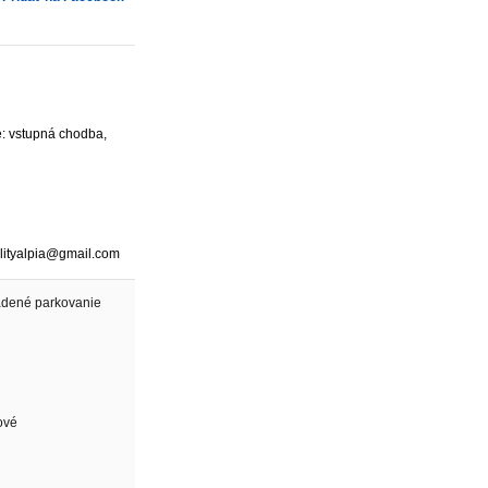
e: vstupná chodba,
alityalpia@gmail.com
dené parkovanie
ové