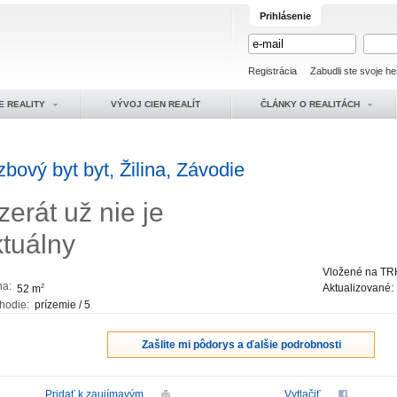
Prihlásenie
Registrácia
Zabudli ste svoje he
E REALITY
VÝVOJ CIEN REALÍT
ČLÁNKY O REALITÁCH
zbový byt byt, Žilina, Závodie
zerát už nie je
ktuálny
Vložené na TR
ha:
Aktualizované
52 m
2
hodie:
prízemie / 5
Zašlite mi pôdorys a ďalšie podrobnosti
Pridať k zaujímavým
Vytlačiť