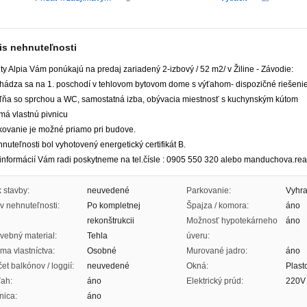
is nehnuteľnosti
ty Alpia Vám ponúkajú na predaj zariadený 2-izbový / 52 m2/ v Žiline - Závodie:
chádza sa na 1. poschodí v tehlovom bytovom dome s výťahom- dispozičné riešeni
ľňa so sprchou a WC, samostatná izba, obývacia miestnosť s kuchynským kútom
 má vlastnú pivnicu
rkovanie je možné priamo pri budove.
nuteľnosti bol vyhotovený energetický certifikát B.
 informácií Vám radi poskytneme na tel.čísle : 0905 550 320 alebo manduchova.re
 stavby:
neuvedené
Parkovanie:
Vyhra
v nehnuteľnosti:
Po kompletnej
Špajza / komora:
áno
rekonštrukcii
Možnosť hypotekárneho
áno
vebný material:
Tehla
úveru:
ma vlastníctva:
Osobné
Murované jadro:
áno
et balkónov / loggií:
neuvedené
Okná:
Plast
ah:
áno
Elektrický prúd:
220V
nica:
áno